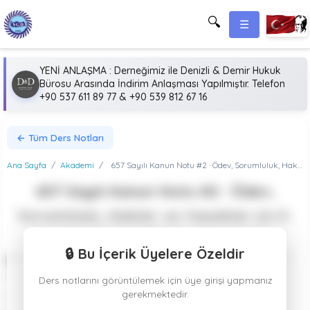
🔍
☰
YENİ ANLAŞMA : Derneğimiz ile Denizli & Demir Hukuk
Bürosu Arasında İndirim Anlaşması Yapılmıştır. Telefon
+90 537 611 89 77 & +90 539 812 67 16
← Tüm Ders Notları
Ana Sayfa
/
Akademi
/
657 Sayılı Kanun Notu #2 · Ödev, Sorumluluk, Haklar ve Yasaklar (m.5-35)
657 Sayılı Kanun Notu #2 · Ödev,
Sorumluluk, Haklar ve Yasaklar (m.5-
35)
🔒 Bu İçerik Üyelere Özeldir
📚 657 Sayılı Kanun Modülü 2/12 657 Sayılı Kanun Notu #2 ·
Ödev, Sorumluluk, Haklar ve Yasaklar Devlet
Ders notlarını görüntülemek için üye girişi yapmanız
gerekmektedir.
memurluğunun temel ödev ve sorumlulukları (sadakat,