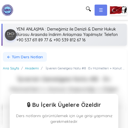
🔍
☰
YENİ ANLAŞMA : Derneğimiz ile Denizli & Demir Hukuk
Bürosu Arasında İndirim Anlaşması Yapılmıştır. Telefon
+90 537 611 89 77 & +90 539 812 67 16
← Tüm Ders Notları
Ana Sayfa
/
Akademi
/
İşveren Genelgesi Notu #8 · Ev Hizmetleri + Konut Kapıcılığı + Diğer Hususlar
İşveren Genelgesi Notu #8 · Ev
Hizmetleri + Konut Kapıcılığı + Diğer
Hususlar
🔒 Bu İçerik Üyelere Özeldir
📚 İşveren Genelgesi Modülü 8/8 ✨ SON İşveren Genelgesi
Notu #8 · Ev Hizmetleri (Ek-9), Konut Kapıcılığı + Diğer
Ders notlarını görüntülemek için üye girişi yapmanız
gerekmektedir.
Hususlar 5510 Ek-9 madde (6552 sayılı...