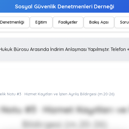
Sosyal Güvenlik Denetmenleri Derneği
Denetmenliği
Eğitim
Faaliyetler
Bakış Açısı
Soru
ukuk Bürosu Arasında İndirim Anlaşması Yapılmıştır. Telefon +
ik Notu #3 · Hizmet Kayıtları ve İşten Ayrılış Bildirgesi (m.20-26)
Notu #3 · Hizmet Kayıtları ve İ
Bildirgesi (m.20-26)