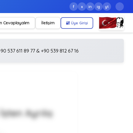
f
x
in
ig
yt
n Cevaplayalım
İletişim
🔐 Üye Girişi
90 537 611 89 77 & +90 539 812 67 16
şten Ayrılış