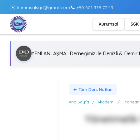
✉️
📞
kurumsalsgd@gmail.com
+90 501 339 77 43
Kurumsal
SGK 
YENİ ANLAŞMA : Derneğimiz ile Denizli & Demir H
← Tüm Ders Notları
Ana Sayfa
/
Akademi
/
Yönetmel
Yönetmelik 