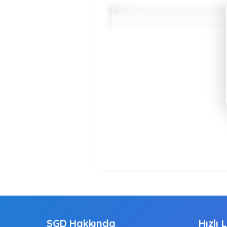
📚 SSİY Modülü 3/12 Yönetmelik No
tescil-hizmet mutabakatı, günce
SGD Hakkında
Hızlı 