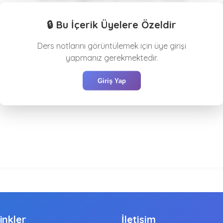
tu #3 · Hizmet Kayıtları ve İşten Ayrılış Bildirgesi Sigortalı h
🔒 Bu İçerik Üyelere Özeldir
l-doğru tutulma kuralı, paylaşım ve...
Ders notlarını görüntülemek için üye girişi
yapmanız gerekmektedir.
Giriş Yap
Linkler
İletişim