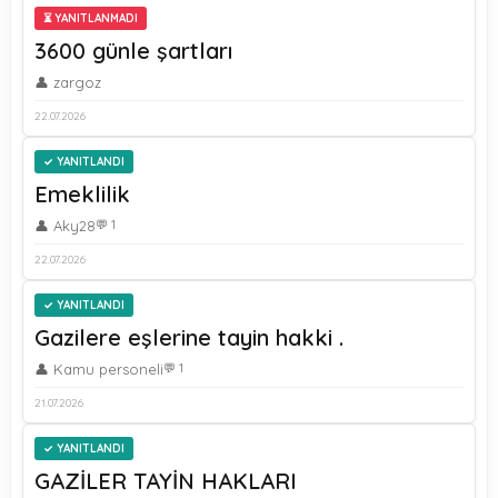
⏳ YANITLANMADI
3600 günle şartları
👤 zargoz
22.07.2026
YANITLANDI
Emeklilik
👤 Aky28
💬 1
22.07.2026
YANITLANDI
Gazilere eşlerine tayin hakki .
👤 Kamu personeli
💬 1
21.07.2026
YANITLANDI
GAZİLER TAYİN HAKLARI