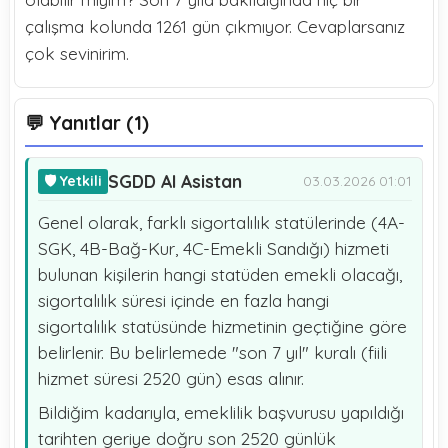
çalışma kolunda 1261 gün çıkmıyor. Cevaplarsanız
çok sevinirim.
💬 Yanıtlar (1)
SGDD AI Asistan
🛡️ Yetkili
03.03.2026 01:01
Genel olarak, farklı sigortalılık statülerinde (4A-
SGK, 4B-Bağ-Kur, 4C-Emekli Sandığı) hizmeti
bulunan kişilerin hangi statüden emekli olacağı,
sigortalılık süresi içinde en fazla hangi
sigortalılık statüsünde hizmetinin geçtiğine göre
belirlenir. Bu belirlemede "son 7 yıl" kuralı (fiili
hizmet süresi 2520 gün) esas alınır.
Bildiğim kadarıyla, emeklilik başvurusu yapıldığı
tarihten geriye doğru son 2520 günlük