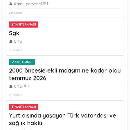
👤 Kamu personeli
💬 1
21.07.2026
⏳ YANITLANMADI
Sgk
👤 Urfalı
20.07.2026
YANITLANDI
2000 öncesie ekli maaşım ne kadar oldu
temmuz 2026
👤 Urfalı
💬 1
20.07.2026
⏳ YANITLANMADI
Yurt dışında yaşayan Türk vatandaşı ve
sağlık hakkı