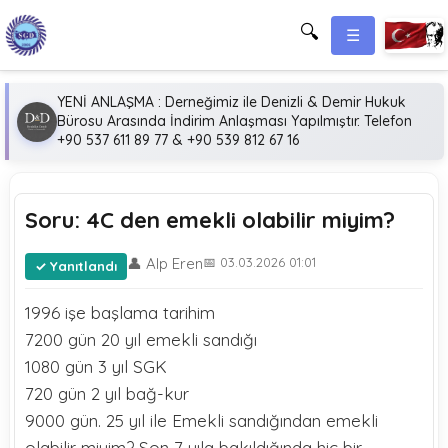
🔍
☰
YENİ ANLAŞMA : Derneğimiz ile Denizli & Demir Hukuk
Bürosu Arasında İndirim Anlaşması Yapılmıştır. Telefon
+90 537 611 89 77 & +90 539 812 67 16
Soru: 4C den emekli olabilir miyim?
👤 Alp Eren
📅 03.03.2026 01:01
Yanıtlandı
1996 işe başlama tarihim
7200 gün 20 yıl emekli sandığı
1080 gün 3 yıl SGK
720 gün 2 yıl bağ-kur
9000 gün. 25 yıl ile Emekli sandığından emekli
olabilir miyim? Son 7 yıla bakıldığında hiç bir