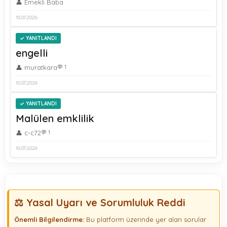
👤 Emekli Baba
10.07.2026
YANITLANDI
engelli
👤 muratkara
💬 1
10.07.2026
YANITLANDI
Malülen emklilik
👤 c-c72
💬 1
10.07.2026
⚖️ Yasal Uyarı ve Sorumluluk Reddi
Önemli Bilgilendirme:
Bu platform üzerinde yer alan sorular