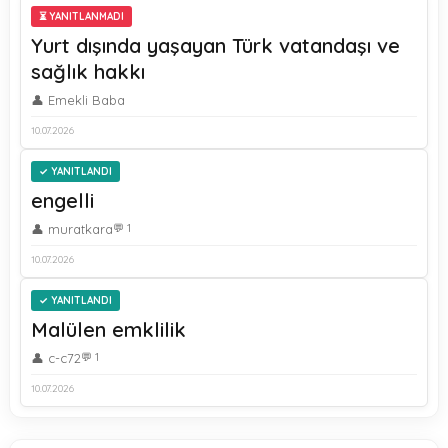
⏳ YANITLANMADI
Yurt dışında yaşayan Türk vatandaşı ve
sağlık hakkı
👤 Emekli Baba
10.07.2026
YANITLANDI
engelli
👤 muratkara
💬 1
10.07.2026
YANITLANDI
Malülen emklilik
👤 c-c72
💬 1
10.07.2026