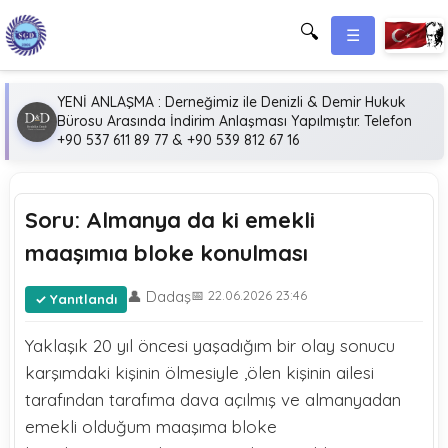
🔍
☰
YENİ ANLAŞMA : Derneğimiz ile Denizli & Demir Hukuk
Bürosu Arasında İndirim Anlaşması Yapılmıştır. Telefon
+90 537 611 89 77 & +90 539 812 67 16
Soru: Almanya da ki emekli
maaşımıa bloke konulması
👤 Dadaş
📅 22.06.2026 23:46
Yanıtlandı
Yaklaşık 20 yıl öncesi yaşadığım bir olay sonucu
karşımdaki kişinin ölmesiyle ,ölen kişinin ailesi
tarafından tarafıma dava açılmış ve almanyadan
emekli olduğum maaşıma bloke