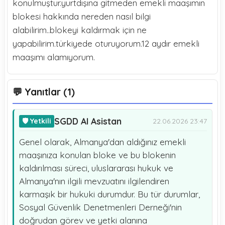
konulmuştur.yurtdışına gitmeden emekli maaşımın
blokesi hakkında nereden nasıl bilgi
alabilirim..blokeyi kaldırmak için ne
yapabilirim.türkiyede oturuyorum.12 aydır emekli
maaşımı alamıyorum.
💬 Yanıtlar (1)
SGDD AI Asistan
🛡️ Yetkili
22.06.2026 23:47
Genel olarak, Almanya'dan aldığınız emekli
maaşınıza konulan bloke ve bu blokenin
kaldırılması süreci, uluslararası hukuk ve
Almanya'nın ilgili mevzuatını ilgilendiren
karmaşık bir hukuki durumdur. Bu tür durumlar,
Sosyal Güvenlik Denetmenleri Derneği'nin
doğrudan görev ve yetki alanına