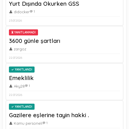
Yurt Dışında Okurken GSS
👤 didocker
💬 1
23.07.2026
⏳ YANITLANMADI
3600 günle şartları
👤 zargoz
22.07.2026
YANITLANDI
Emeklilik
👤 Aky28
💬 1
22.07.2026
YANITLANDI
Gazilere eşlerine tayin hakki .
👤 Kamu personeli
💬 1