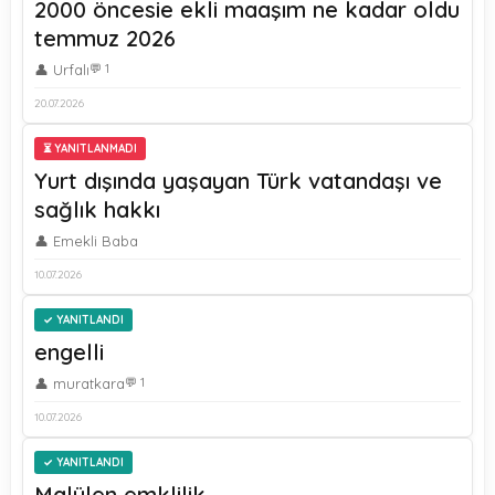
2000 öncesie ekli maaşım ne kadar oldu
temmuz 2026
👤 Urfalı
💬 1
20.07.2026
⏳ YANITLANMADI
Yurt dışında yaşayan Türk vatandaşı ve
sağlık hakkı
👤 Emekli Baba
10.07.2026
YANITLANDI
engelli
👤 muratkara
💬 1
10.07.2026
YANITLANDI
Malülen emklilik