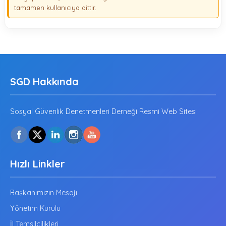
tamamen kullanıcıya aittir.
SGD Hakkında
Sosyal Güvenlik Denetmenleri Derneği Resmi Web Sitesi
Hızlı Linkler
Başkanımızın Mesajı
Yönetim Kurulu
İl Temsilcilikleri