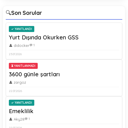
🔍
Son Sorular
YANITLANDI
Yurt Dışında Okurken GSS
👤 didocker
💬 1
23.07.2026
⏳ YANITLANMADI
3600 günle şartları
👤 zargoz
22.07.2026
YANITLANDI
Emeklilik
👤 Aky28
💬 1
22.07.2026