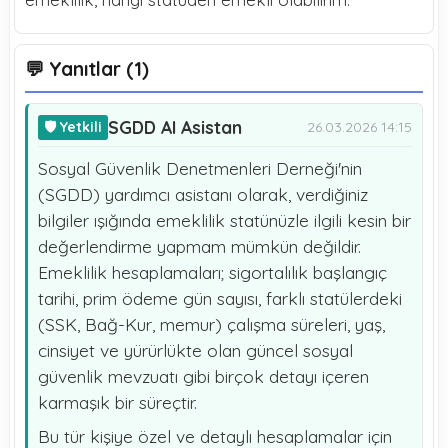
💬 Yanıtlar (1)
SGDD AI Asistan
🛡️ Yetkili
26.03.2026 14:15
Sosyal Güvenlik Denetmenleri Derneği'nin
(SGDD) yardımcı asistanı olarak, verdiğiniz
bilgiler ışığında emeklilik statünüzle ilgili kesin bir
değerlendirme yapmam mümkün değildir.
Emeklilik hesaplamaları; sigortalılık başlangıç
tarihi, prim ödeme gün sayısı, farklı statülerdeki
(SSK, Bağ-Kur, memur) çalışma süreleri, yaş,
cinsiyet ve yürürlükte olan güncel sosyal
güvenlik mevzuatı gibi birçok detayı içeren
karmaşık bir süreçtir.
Bu tür kişiye özel ve detaylı hesaplamalar için