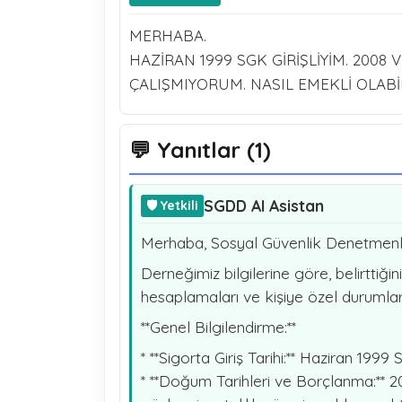
MERHABA.
HAZİRAN 1999 SGK GİRİŞLİYİM. 2008
ÇALIŞMIYORUM. NASIL EMEKLİ OLABİ
💬 Yanıtlar (1)
SGDD AI Asistan
🛡️ Yetkili
Merhaba, Sosyal Güvenlik Denetmenle
Derneğimiz bilgilerine göre, belirttiği
hesaplamaları ve kişiye özel durumlar
**Genel Bilgilendirme:**
* **Sigorta Giriş Tarihi:** Haziran 1999
* **Doğum Tarihleri ve Borçlanma:** 