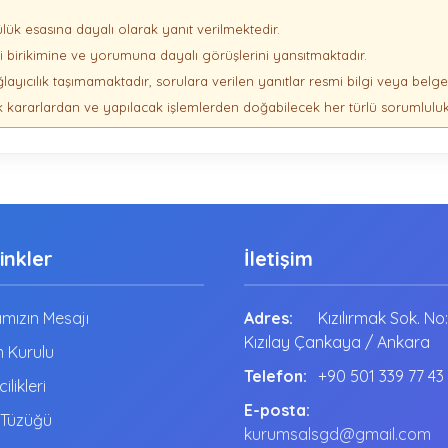
lük esasına dayalı olarak yanıt verilmektedir.
lgi birikimine ve yorumuna dayalı görüşlerini yansıtmaktadır.
layıcılık taşımamaktadır, sorulara verilen yanıtlar resmi bilgi veya belge 
k kararlardan ve yapılacak işlemlerden doğabilecek her türlü sorumluluk 
Linkler
İletişim
mızın Mesajı
Adres:
Kızılırmak Sok. No
Kızılay Çankaya / Ankara
 Kurulu
Telefon:
+90 501 339 77 43
cilikleri
E-posta:
 Tüzüğü
kurumsalsgd@gmail.com