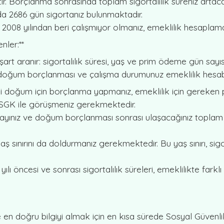
ir. Borçlanma sonrasında toplam sigortalılık süreniz artacak
nda 2686 gün sigortanız bulunmaktadır.
2008 yılından beri çalışmıyor olmanız, emeklilik hesaplama
nler:**
 şart aranır: sigortalılık süresi, yaş ve prim ödeme gün sayı
ri, doğum borçlanması ve çalışma durumunuz emeklilik hesabı
ki doğum için borçlanma yapmanız, emeklilik için gereken pr
 SGK ile görüşmeniz gerekmektedir.
sayınız ve doğum borçlanması sonrası ulaşacağınız toplam gü
ir yaş sınırını da doldurmanız gerekmektedir. Bu yaş sınırı, sigo
8 yılı öncesi ve sonrası sigortalılık süreleri, emeklilikte fa
en doğru bilgiyi almak için en kısa sürede Sosyal Güvenli