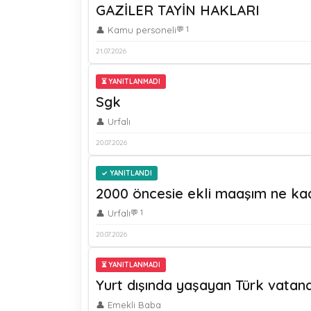
GAZİLER TAYİN HAKLARI
👤 Kamu personeli
💬 1
21.07.2026
⏳ YANITLANMADI
Sgk
👤 Urfalı
20.07.2026
YANITLANDI
2000 öncesie ekli maaşım ne k
👤 Urfalı
💬 1
20.07.2026
⏳ YANITLANMADI
Yurt dışında yaşayan Türk vatand
👤 Emekli Baba