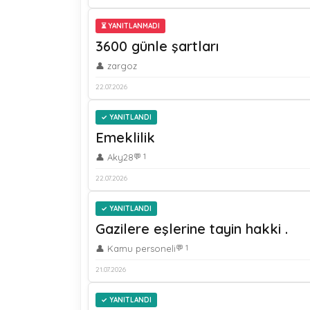
⏳ YANITLANMADI
3600 günle şartları
👤 zargoz
22.07.2026
YANITLANDI
Emeklilik
👤 Aky28
💬 1
22.07.2026
YANITLANDI
Gazilere eşlerine tayin hakki .
👤 Kamu personeli
💬 1
21.07.2026
YANITLANDI