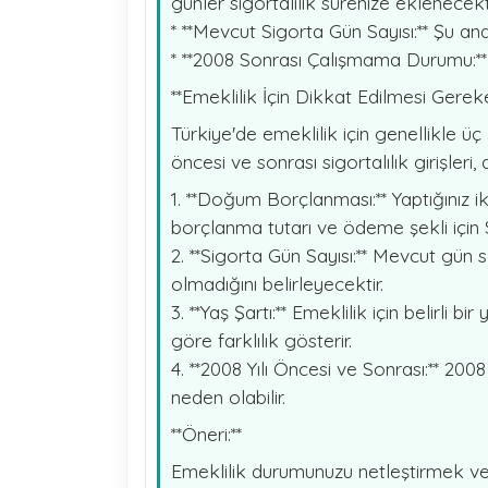
günler sigortalılık sürenize eklenecekt
* **Mevcut Sigorta Gün Sayısı:** Şu a
* **2008 Sonrası Çalışmama Durumu:** 
**Emeklilik İçin Dikkat Edilmesi Gereke
Türkiye'de emeklilik için genellikle üç
öncesi ve sonrası sigortalılık girişle
1. **Doğum Borçlanması:** Yaptığınız i
borçlanma tutarı ve ödeme şekli için
2. **Sigorta Gün Sayısı:** Mevcut gün 
olmadığını belirleyecektir.
3. **Yaş Şartı:** Emeklilik için belirli b
göre farklılık gösterir.
4. **2008 Yılı Öncesi ve Sonrası:** 200
neden olabilir.
**Öneri:**
Emeklilik durumunuzu netleştirmek ve 