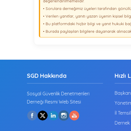
değerlendirilmemelidir.
• Sorulara derneğimiz üyeleri tarafından gönüllü
• Verilen yanıtlar, yanıtı yazan üyenin kişisel bi
• Bu platformdaki hiçbir bilgi ve yanıt hukuki bağ
• Burada paylaşılan bilgilere dayanarak alınaca
SGD Hakkında
Hızlı 
Başkanı
Sosyal Güvenlik Denetmenleri
Derneği Resmi Web Sitesi
Yönetim
İl Temsil
Dernek