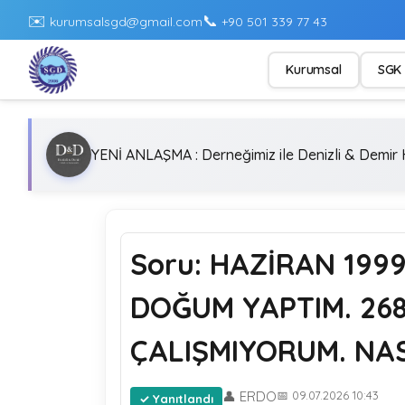
✉️
📞
kurumsalsgd@gmail.com
+90 501 339 77 43
Kurumsal
SGK 
YENİ ANLAŞMA : Derneğimiz ile Denizli & Demir H
Soru: HAZİRAN 1999
DOĞUM YAPTIM. 268
ÇALIŞMIYORUM. NAS
👤 ERDO
📅 09.07.2026 10:43
Yanıtlandı