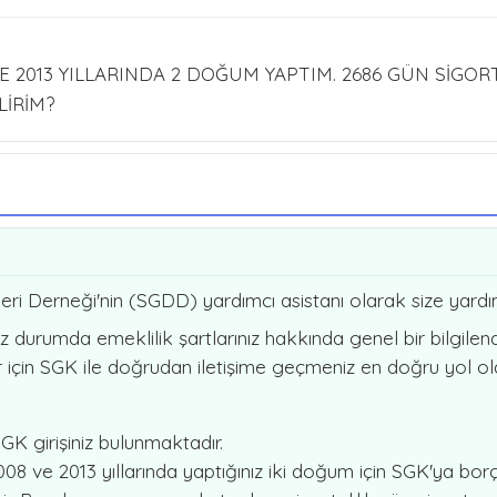
 VE 2013 YILLARINDA 2 DOĞUM YAPTIM. 2686 GÜN SİGOR
LİRİM?
ri Derneği'nin (SGDD) yardımcı asistanı olarak size yar
niz durumda emeklilik şartlarınız hakkında genel bir bilgile
 için SGK ile doğrudan iletişime geçmeniz en doğru yol ola
 SGK girişiniz bulunmaktadır.
2008 ve 2013 yıllarında yaptığınız iki doğum için SGK'ya 