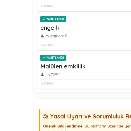
10.07.2026
YANITLANDI
engelli
👤 muratkara
💬 1
10.07.2026
YANITLANDI
Malülen emklilik
👤 c-c72
💬 1
10.07.2026
⚖️ Yasal Uyarı ve Sorumluluk R
Önemli Bilgilendirme:
Bu platform üzerinde yer 