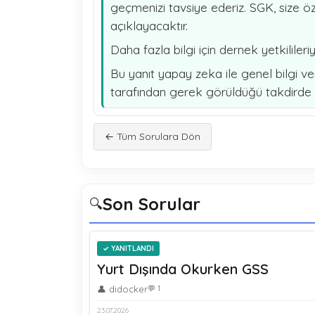
geçmenizi tavsiye ederiz. SGK, size ö
açıklayacaktır.
Daha fazla bilgi için dernek yetkilileriyl
Bu yanıt yapay zeka ile genel bilgi ve
tarafından gerek görüldüğü takdirde t
← Tüm Sorulara Dön
Son Sorular
🔍
YANITLANDI
Yurt Dışında Okurken GSS
👤 didocker
💬 1
23.07.2026