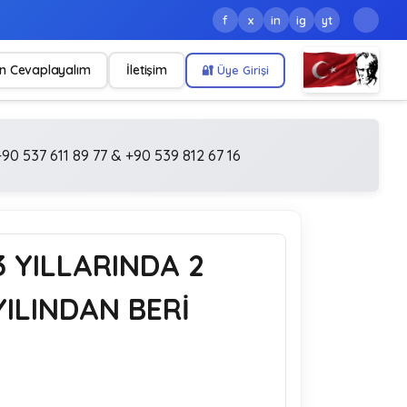
f
x
in
ig
yt
n Cevaplayalım
İletişim
🔐 Üye Girişi
90 537 611 89 77 & +90 539 812 67 16
3 YILLARINDA 2
ILINDAN BERİ