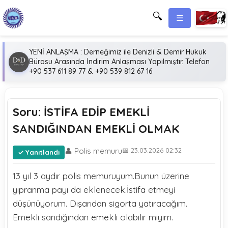
🔍
☰
YENİ ANLAŞMA : Derneğimiz ile Denizli & Demir Hukuk
Bürosu Arasında İndirim Anlaşması Yapılmıştır. Telefon
+90 537 611 89 77 & +90 539 812 67 16
Soru: İSTİFA EDİP EMEKLİ
SANDIĞINDAN EMEKLİ OLMAK
👤 Polis memuru
📅 23.03.2026 02:32
Yanıtlandı
13 yıl 3 aydır polis memuruyum.Bunun üzerine
yıpranma payı da eklenecek.İstifa etmeyi
düşünüyorum. Dışarıdan sigorta yatıracağım.
Emekli sandığından emekli olabilir miyim.