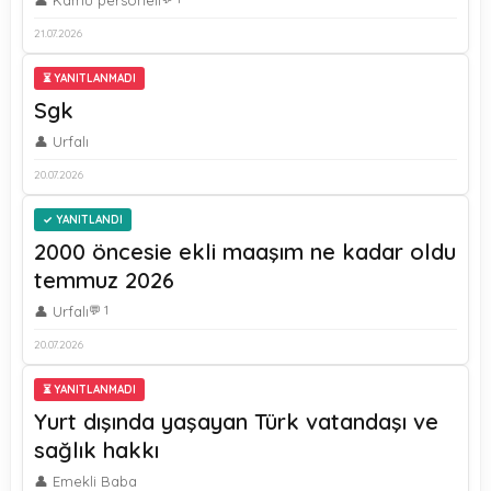
👤 Kamu personeli
21.07.2026
⏳ YANITLANMADI
Sgk
👤 Urfalı
20.07.2026
YANITLANDI
2000 öncesie ekli maaşım ne kadar oldu
temmuz 2026
👤 Urfalı
💬 1
20.07.2026
⏳ YANITLANMADI
Yurt dışında yaşayan Türk vatandaşı ve
sağlık hakkı
👤 Emekli Baba