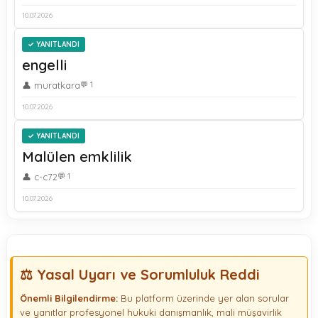
10.07.2026
YANITLANDI
engelli
👤 muratkara
💬 1
10.07.2026
YANITLANDI
Malülen emklilik
👤 c-c72
💬 1
10.07.2026
⚖️ Yasal Uyarı ve Sorumluluk Reddi
Önemli Bilgilendirme:
Bu platform üzerinde yer alan sorular
ve yanıtlar profesyonel hukuki danışmanlık, mali müşavirlik