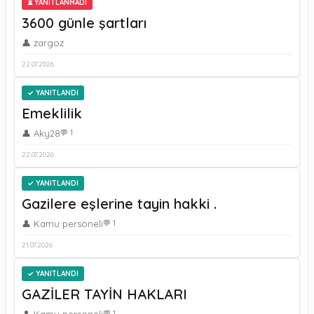
⏳ YANITLANMADI
3600 günle şartları
👤 zargoz
22.07.2026
YANITLANDI
Emeklilik
👤 Aky28
💬 1
22.07.2026
YANITLANDI
Gazilere eşlerine tayin hakki .
👤 Kamu personeli
💬 1
21.07.2026
YANITLANDI
GAZİLER TAYİN HAKLARI
💬 1