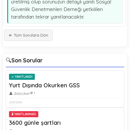
üretilmiş olup sorunuzun detaylı yanıtı Sosyal
Güvenlik Denetmenleri Derneği yetkilileri
tarafından tekrar yanıtlanacaktır.
← Tüm Sorulara Dön
🔍
Son Sorular
YANITLANDI
Yurt Dışında Okurken GSS
👤 didocker
💬 1
23.07.2026
⏳ YANITLANMADI
3600 günle şartları