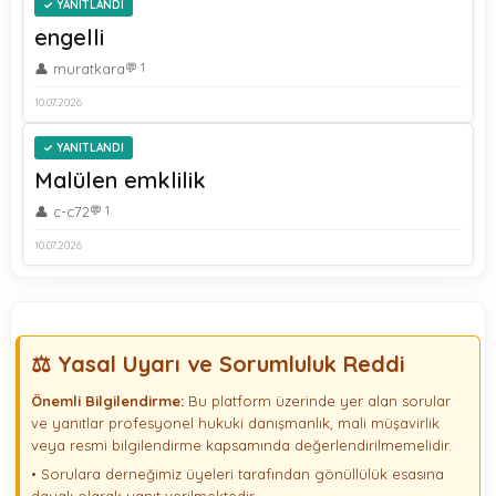
YANITLANDI
engelli
👤 muratkara
💬 1
10.07.2026
YANITLANDI
Malülen emklilik
👤 c-c72
💬 1
10.07.2026
⚖️ Yasal Uyarı ve Sorumluluk Reddi
Önemli Bilgilendirme:
Bu platform üzerinde yer alan sorular
ve yanıtlar profesyonel hukuki danışmanlık, mali müşavirlik
veya resmi bilgilendirme kapsamında değerlendirilmemelidir.
• Sorulara derneğimiz üyeleri tarafından gönüllülük esasına