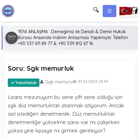
🔍
☰
YENİ ANLAŞMA : Derneğimiz ile Denizli & Demir Hukuk
Bürosu Arasında İndirim Anlaşması Yapılmıştır. Telefon
+90 537 611 89 77 & +90 539 812 67 16
Soru: Sgk memurluk
👤 Sgk memuru
📅 07.02.2026 23:54
Yanıtlandı
Lisans mezunuyum bu sene çift sene olduğu için
sgk düz memurluktan atanmak istiyorum. Ancak
asıl istediğim denetmenlik. Düz memurluktan
denetmenliğe yükselme şansı var mı çalışırken
yoksa yine kpssye mi girmek gerekiyor?