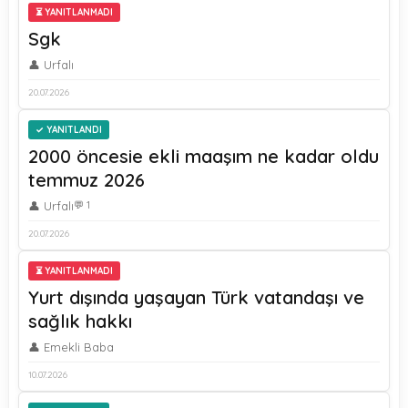
⏳ YANITLANMADI
Sgk
👤 Urfalı
20.07.2026
YANITLANDI
2000 öncesie ekli maaşım ne kadar oldu
temmuz 2026
👤 Urfalı
💬 1
20.07.2026
⏳ YANITLANMADI
Yurt dışında yaşayan Türk vatandaşı ve
sağlık hakkı
👤 Emekli Baba
10.07.2026