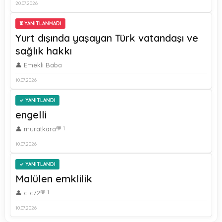
20.07.2026
⏳ YANITLANMADI
Yurt dışında yaşayan Türk vatandaşı ve
sağlık hakkı
👤 Emekli Baba
10.07.2026
YANITLANDI
engelli
👤 muratkara
💬 1
10.07.2026
YANITLANDI
Malülen emklilik
👤 c-c72
💬 1
10.07.2026