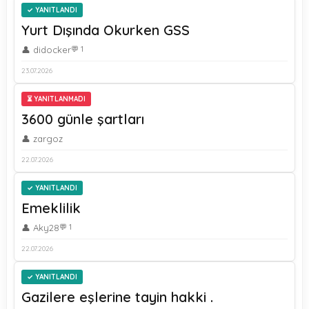
YANITLANDI
Yurt Dışında Okurken GSS
👤 didocker
💬 1
23.07.2026
⏳ YANITLANMADI
3600 günle şartları
👤 zargoz
22.07.2026
YANITLANDI
Emeklilik
👤 Aky28
💬 1
22.07.2026
YANITLANDI
Gazilere eşlerine tayin hakki .