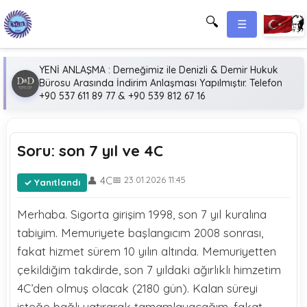
🔍
☰
YENİ ANLAŞMA : Derneğimiz ile Denizli & Demir Hukuk
Bürosu Arasında İndirim Anlaşması Yapılmıştır. Telefon
+90 537 611 89 77 & +90 539 812 67 16
Soru: son 7 yıl ve 4C
👤 4C
📅 23.01.2026 11:45
Yanıtlandı
Merhaba. Sigorta girişim 1998, son 7 yıl kuralına
tabiyim. Memuriyete başlangıcım 2008 sonrası,
fakat hizmet sürem 10 yılın altında. Memuriyetten
çekildiğim takdirde, son 7 yıldaki ağırlıklı himzetim
4C’den olmuş olacak (2180 gün). Kalan süreyi
isteğe bağlı yatırarak tamamlayacağım, fakat