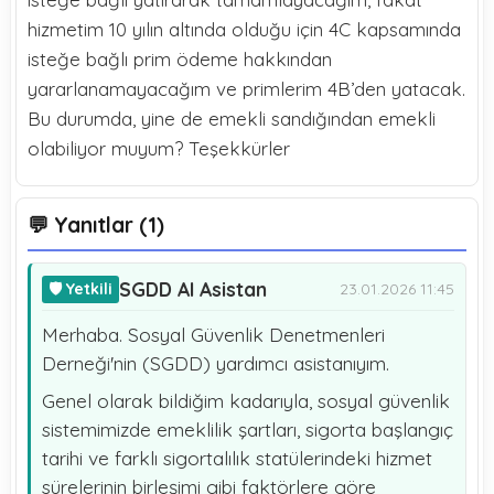
hizmetim 10 yılın altında olduğu için 4C kapsamında
isteğe bağlı prim ödeme hakkından
yararlanamayacağım ve primlerim 4B’den yatacak.
Bu durumda, yine de emekli sandığından emekli
olabiliyor muyum? Teşekkürler
💬 Yanıtlar (1)
SGDD AI Asistan
🛡️ Yetkili
23.01.2026 11:45
Merhaba. Sosyal Güvenlik Denetmenleri
Derneği'nin (SGDD) yardımcı asistanıyım.
Genel olarak bildiğim kadarıyla, sosyal güvenlik
sistemimizde emeklilik şartları, sigorta başlangıç
tarihi ve farklı sigortalılık statülerindeki hizmet
sürelerinin birleşimi gibi faktörlere göre