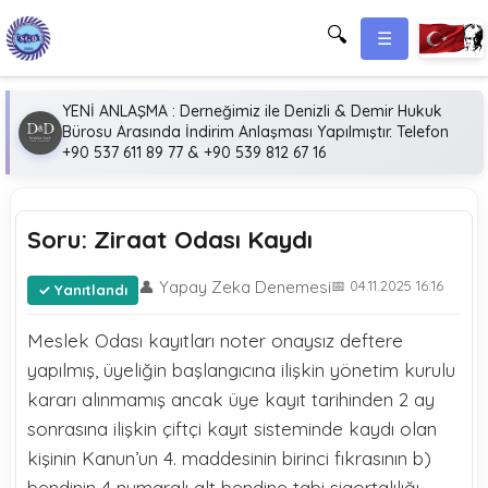
🔍
☰
YENİ ANLAŞMA : Derneğimiz ile Denizli & Demir Hukuk
Bürosu Arasında İndirim Anlaşması Yapılmıştır. Telefon
+90 537 611 89 77 & +90 539 812 67 16
Soru: Ziraat Odası Kaydı
👤 Yapay Zeka Denemesi
📅 04.11.2025 16:16
Yanıtlandı
Meslek Odası kayıtları noter onaysız deftere
yapılmış, üyeliğin başlangıcına ilişkin yönetim kurulu
kararı alınmamış ancak üye kayıt tarihinden 2 ay
sonrasına ilişkin çiftçi kayıt sisteminde kaydı olan
kişinin Kanun’un 4. maddesinin birinci fıkrasının b)
bendinin 4 numaralı alt bendine tabi sigortalılığı