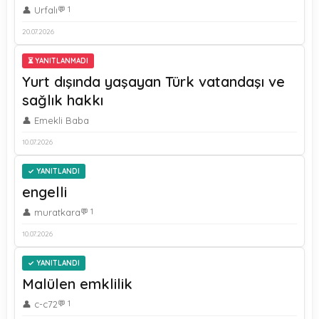
👤 Urfalı
💬 1
20.07.2026
⏳ YANITLANMADI
Yurt dışında yaşayan Türk vatandaşı ve
sağlık hakkı
👤 Emekli Baba
10.07.2026
YANITLANDI
engelli
👤 muratkara
💬 1
10.07.2026
YANITLANDI
Malülen emklilik
👤 c-c72
💬 1