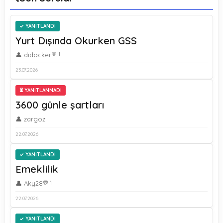
YANITLANDI
Yurt Dışında Okurken GSS
👤 didocker
💬 1
23.07.2026
⏳ YANITLANMADI
3600 günle şartları
👤 zargoz
22.07.2026
YANITLANDI
Emeklilik
👤 Aky28
💬 1
22.07.2026
YANITLANDI