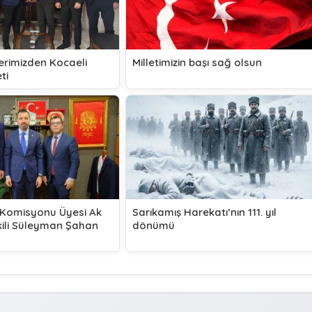
lerimizden Kocaeli
Milletimizin başı sağ olsun
ti
 Komisyonu Üyesi Ak
Sarıkamış Harekatı’nın 111. yıl
ekili Süleyman Şahan
dönümü