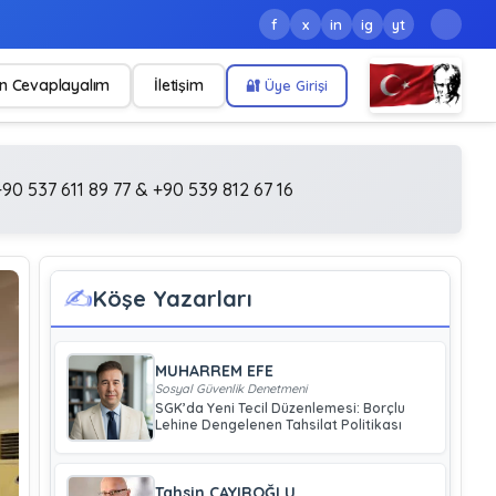
f
x
in
ig
yt
n Cevaplayalım
İletişim
🔐 Üye Girişi
90 537 611 89 77 & +90 539 812 67 16
✍️
Köşe Yazarları
MUHARREM EFE
Sosyal Güvenlik Denetmeni
SGK’da Yeni Tecil Düzenlemesi: Borçlu
Lehine Dengelenen Tahsilat Politikası
Tahsin ÇAYIROĞLU