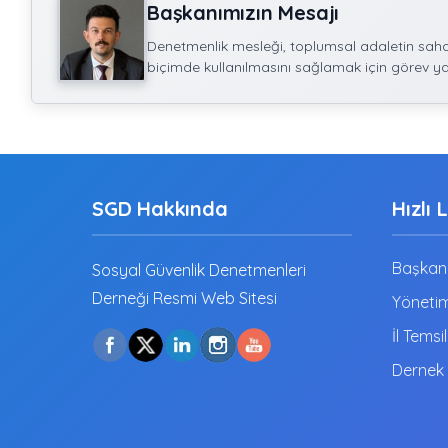
Başkanımızın Mesajı
Denetmenlik mesleği, toplumsal adaletin sahad
biçimde kullanılmasını sağlamak için görev ya
SGD Hakkında
Hızlı 
Başkanı
Sosyal Güvenlik Denetmenleri
Derneği Resmi Web Sitesi
Yönetim
İl Temsil
Dernek