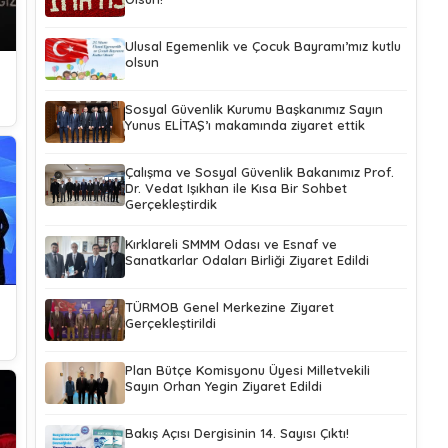
Ulusal Egemenlik ve Çocuk Bayramı’mız kutlu
olsun
Sosyal Güvenlik Kurumu Başkanımız Sayın
Yunus ELİTAŞ’ı makamında ziyaret ettik
Çalışma ve Sosyal Güvenlik Bakanımız Prof.
Dr. Vedat Işıkhan ile Kısa Bir Sohbet
Gerçekleştirdik
Kırklareli SMMM Odası ve Esnaf ve
Sanatkarlar Odaları Birliği Ziyaret Edildi
TÜRMOB Genel Merkezine Ziyaret
Gerçekleştirildi
Plan Bütçe Komisyonu Üyesi Milletvekili
Sayın Orhan Yegin Ziyaret Edildi
Bakış Açısı Dergisinin 14. Sayısı Çıktı!