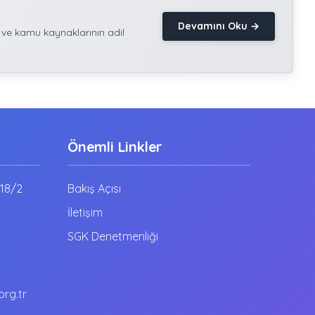
Devamını Oku →
 ve kamu kaynaklarının adil
Önemli Linkler
:18/2
Bakış Açısı
İletişim
SGK Denetmenliği
rg.tr