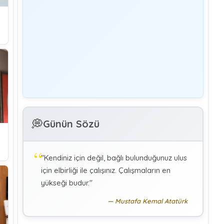
Yönetim
Denetmen Gözüyle İş Kanununa Bakış
GÜLAY GENCER
G
Özel Sağlık Hizmeti Sunucularında Görev
Yapan Hekimlerin Sigortalılığı
KÜBRA KOÇ
K
Uluslararası Sosyal Politika Bağlamında
💭
İkili Sosyal Güvenlik Anlaşmaları :Türkiye
Günün Sözü
(Makale)
"Kendiniz için değil, bağlı bulunduğunuz ulus
için elbirliği ile çalışınız. Çalışmaların en
yükseği budur."
Mustafa Kemal Atatürk