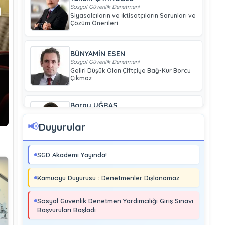
Sosyal Güvenlik Denetmeni
Siyasalcıların ve İktisatçıların Sorunları ve
Çözüm Önerileri
BÜNYAMİN ESEN
Sosyal Güvenlik Denetmeni
Geliri Düşük Olan Çiftçiye Bağ-Kur Borcu
Çıkmaz
Boray UĞRAŞ
Sosyal Güvenlik Denetmeni
Soma ve Ermenek’te Meydana Gelen
📢
Duyurular
Kazalar Büyük Endüstriyel Kaza
Sayılmakta Mıdır?
SGD Akademi Yayında!
MURAT ÇİMEN
Sosyal Güvenlik Denetmeni
Kamuoyu Duyurusu : Denetmenler Dışlanamaz
Kayıt Dışı İstihdamla Mücadeleye Farklı
Bir Yaklaşım
Sosyal Güvenlik Denetmen Yardımcılığı Giriş Sınavı
Başvuruları Başladı
Editör