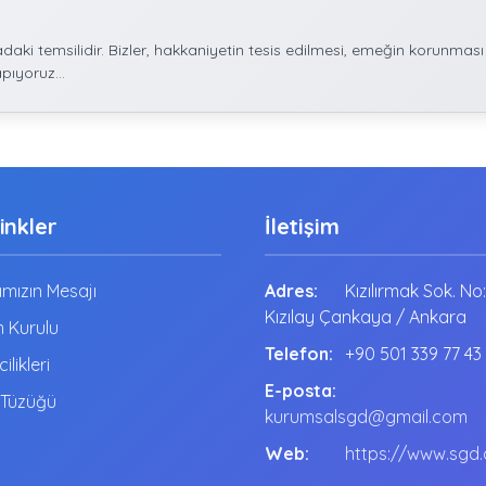
aki temsilidir. Bizler, hakkaniyetin tesis edilmesi, emeğin korunması
pıyoruz...
Linkler
İletişim
mızın Mesajı
Adres:
Kızılırmak Sok. No
Kızılay Çankaya / Ankara
 Kurulu
Telefon:
+90 501 339 77 43
cilikleri
E-posta:
 Tüzüğü
kurumsalsgd@gmail.com
Web:
https://www.sgd.o