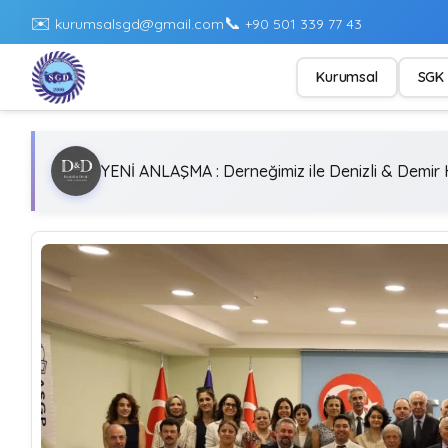
✉️
📞
kurumsalsgd@gmail.com
+90 501 339 77 43
Kurumsal
SGK 
YENİ ANLAŞMA : Derneğimiz ile Denizli & Demir H