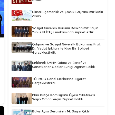
Ulusal Egemenlik ve Çocuk Bayramı’mız kutlu
olsun
Sosyal Güvenlik Kurumu Başkanımız Sayın
Yunus ELİTAŞ’ı makamında ziyaret ettik
Çalışma ve Sosyal Güvenlik Bakanımız Prof.
Dr. Vedat Işıkhan ile Kısa Bir Sohbet
Gerçekleştirdik
Kırklareli SMMM Odası ve Esnaf ve
Sanatkarlar Odaları Birliği Ziyaret Edildi
TÜRMOB Genel Merkezine Ziyaret
Gerçekleştirildi
Plan Bütçe Komisyonu Üyesi Milletvekili
Sayın Orhan Yegin Ziyaret Edildi
Bakış Açısı Dergisinin 14. Sayısı Çıktı!