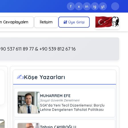
f
x
in
ig
yt
n Cevaplayalım
İletişim
🔐 Üye Girişi
90 537 611 89 77 & +90 539 812 67 16
✍️
Köşe Yazarları
MUHARREM EFE
Sosyal Güvenlik Denetmeni
SGK’da Yeni Tecil Düzenlemesi: Borçlu
Lehine Dengelenen Tahsilat Politikası
Tahsin ÇAYIROĞLU