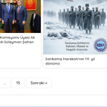
 Komisyonu Üyesi Ak
ekili Süleyman Şahan
Sarıkamış Harekatı’nın 111. yıl
dönümü
…
15
Sonraki »