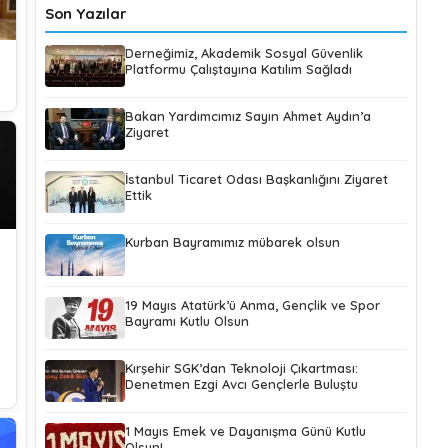
Son Yazılar
Derneğimiz, Akademik Sosyal Güvenlik
Platformu Çalıştayına Katılım Sağladı
Bakan Yardımcımız Sayın Ahmet Aydın’a
Ziyaret
İstanbul Ticaret Odası Başkanlığını Ziyaret
Ettik
Kurban Bayramımız mübarek olsun
19 Mayıs Atatürk’ü Anma, Gençlik ve Spor
Bayramı Kutlu Olsun
Kırşehir SGK’dan Teknoloji Çıkartması:
Denetmen Ezgi Avcı Gençlerle Buluştu
1 Mayıs Emek ve Dayanışma Günü Kutlu
Olsun!