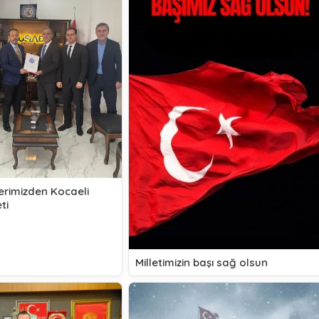
lerimizden Kocaeli
ti
Milletimizin başı sağ olsun