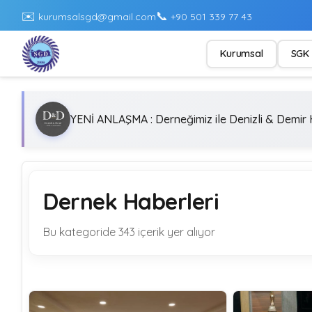
✉️
📞
kurumsalsgd@gmail.com
+90 501 339 77 43
Kurumsal
SGK 
YENİ ANLAŞMA : Derneğimiz ile Denizli & Demir H
Dernek Haberleri
Bu kategoride 343 içerik yer alıyor