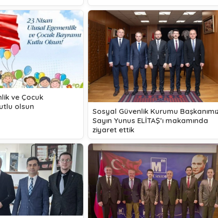
lik ve Çocuk
utlu olsun
Sosyal Güvenlik Kurumu Başkanımı
Sayın Yunus ELİTAŞ’ı makamında
ziyaret ettik