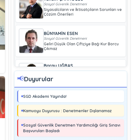
Sosyal Güvenlik Denetmeni
Siyasalcıların ve İktisatçıların Sorunları ve
Çözüm Önerileri
BÜNYAMİN ESEN
Sosyal Güvenlik Denetmeni
Geliri Düşük Olan Çiftçiye Bağ-Kur Borcu
Çıkmaz
Boray UĞRAŞ
Sosyal Güvenlik Denetmeni
Soma ve Ermenek’te Meydana Gelen
📢
Duyurular
Kazalar Büyük Endüstriyel Kaza
Sayılmakta Mıdır?
SGD Akademi Yayında!
MURAT ÇİMEN
Sosyal Güvenlik Denetmeni
Kamuoyu Duyurusu : Denetmenler Dışlanamaz
Kayıt Dışı İstihdamla Mücadeleye Farklı
Bir Yaklaşım
Sosyal Güvenlik Denetmen Yardımcılığı Giriş Sınavı
Başvuruları Başladı
Editör