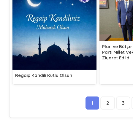
Plan ve Bütçe
Parti Millet V
Ziyaret Edildi
Regaip Kandili Kutlu Olsun
1
2
3