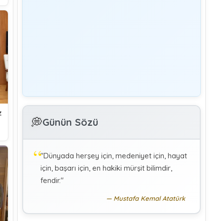
Yönetim
Denetmen Gözüyle İş Kanununa Bakış
GÜLAY GENCER
G
Özel Sağlık Hizmeti Sunucularında Görev
Yapan Hekimlerin Sigortalılığı
KÜBRA KOÇ
K
z
Uluslararası Sosyal Politika Bağlamında
💭
İkili Sosyal Güvenlik Anlaşmaları :Türkiye
Günün Sözü
(Makale)
"Dünyada herşey için, medeniyet için, hayat
için, başarı için, en hakiki mürşit bilimdir,
fendir."
Mustafa Kemal Atatürk