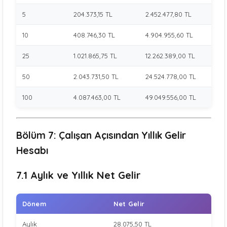
5
204.373,15 TL
2.452.477,80 TL
10
408.746,30 TL
4.904.955,60 TL
25
1.021.865,75 TL
12.262.389,00 TL
50
2.043.731,50 TL
24.524.778,00 TL
100
4.087.463,00 TL
49.049.556,00 TL
Bölüm 7: Çalışan Açısından Yıllık Gelir
Hesabı
7.1 Aylık ve Yıllık Net Gelir
Dönem
Net Gelir
Aylık
28.075,50 TL