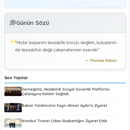
Denetmen Gözüyle İş Kanununa Bakış
GÜLAY GENCER
G
💭
Günün Sözü
Özel Sağlık Hizmeti Sunucularında Görev Yapan
Hekimlerin Sigortalılığı
"Hiçbir başarımı tesadüfe borçlu değilim, buluşlarım
KÜBRA KOÇ
K
da tesadüfün değil çalışmalarımın eseridir."
Uluslararası Sosyal Politika Bağlamında İkili Sosyal
Güvenlik Anlaşmaları :Türkiye (Makale)
Thomas Edison
Son Yazılar
Derneğimiz, Akademik Sosyal Güvenlik Platformu
Çalıştayına Katılım Sağladı
Bakan Yardımcımız Sayın Ahmet Aydın’a Ziyaret
İstanbul Ticaret Odası Başkanlığını Ziyaret Ettik