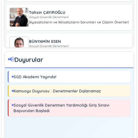
Tahsin ÇAYIROĞLU
Sosyal Güvenlik Denetmeni
Siyasalcıların ve İktisatçıların Sorunları ve Çözüm Önerileri
BÜNYAMİN ESEN
Sosyal Güvenlik Denetmeni
Geliri Düşük Olan Çiftçiye Bağ-Kur Borcu Çıkmaz
📢
Duyurular
Boray UĞRAŞ
Sosyal Güvenlik Denetmeni
SGD Akademi Yayında!
Soma ve Ermenek’te Meydana Gelen Kazalar Büyük
Endüstriyel Kaza Sayılmakta Mıdır?
Kamuoyu Duyurusu : Denetmenler Dışlanamaz
MURAT ÇİMEN
Sosyal Güvenlik Denetmeni
Sosyal Güvenlik Denetmen Yardımcılığı Giriş Sınavı
Kayıt Dışı İstihdamla Mücadeleye Farklı Bir Yaklaşım
Başvuruları Başladı
Editör
Yönetim