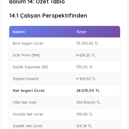
Bölüm 14: Özet Tablo
14.1 Çalışan Perspektifinden
Kalem
Tutar
Brüt Asgari Ücret
33.030,00 TL
SGK Primi (%14)
4.624,20 TL
İşsizlik Sigortası (%1)
330,30 TL
Toplam Kesinti
4.954,50 TL
Net Asgari Ücret
28.075,50 TL
Yıllık Net Gelir
336.906,00 TL
Günlük Net Ücret
935,85 TL
Saatlik Net Ücret
124,78 TL