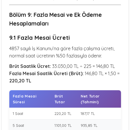
Bölüm 9: Fazla Mesai ve Ek Ödeme
Hesaplamaları
9.1 Fazla Mesai Ücreti
4857 sayılı İş Kanunu’na göre fazla çalışma ücreti,
normal saat ücretinin %50 fazlasıyla ödenir.
Brüt Saatlik Ücret:
33.030,00 TL ÷ 225 = 146,80 TL
Fazla Mesai Saatlik Ücreti (Brüt):
146,80 TL × 1,50 =
220,20 TL
Fazla Mesai
Brüt
Net Tutar
Süresi
Tutar
(Tahmini)
1 Saat
220,20 TL
187,17 TL
5 Saat
1.101,00 TL
935,85 TL