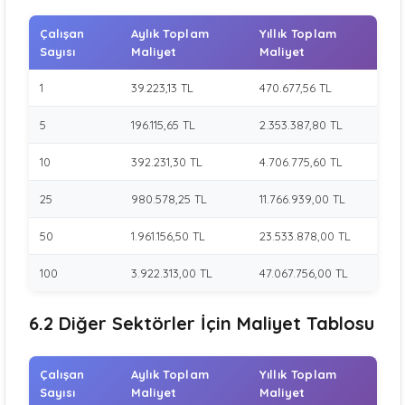
Çalışan
Aylık Toplam
Yıllık Toplam
Sayısı
Maliyet
Maliyet
1
39.223,13 TL
470.677,56 TL
5
196.115,65 TL
2.353.387,80 TL
10
392.231,30 TL
4.706.775,60 TL
25
980.578,25 TL
11.766.939,00 TL
50
1.961.156,50 TL
23.533.878,00 TL
100
3.922.313,00 TL
47.067.756,00 TL
6.2 Diğer Sektörler İçin Maliyet Tablosu
Çalışan
Aylık Toplam
Yıllık Toplam
Sayısı
Maliyet
Maliyet