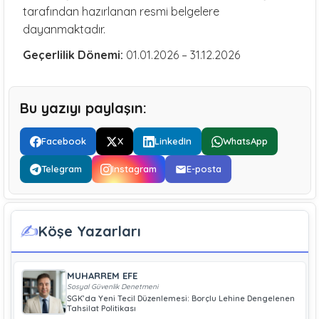
tarafından hazırlanan resmi belgelere
dayanmaktadır.
Geçerlilik Dönemi:
01.01.2026 – 31.12.2026
Bu yazıyı paylaşın:
Facebook
X
LinkedIn
WhatsApp
Telegram
Instagram
E-posta
✍️
Köşe Yazarları
MUHARREM EFE
Sosyal Güvenlik Denetmeni
SGK’da Yeni Tecil Düzenlemesi: Borçlu Lehine Dengelenen
Tahsilat Politikası