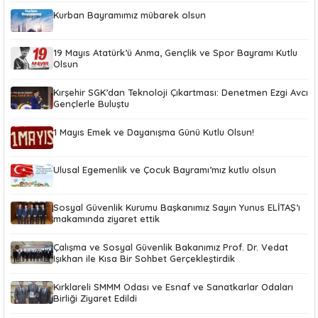
Kurban Bayramımız mübarek olsun
19 Mayıs Atatürk’ü Anma, Gençlik ve Spor Bayramı Kutlu
Olsun
Kırşehir SGK’dan Teknoloji Çıkartması: Denetmen Ezgi Avcı
Gençlerle Buluştu
1 Mayıs Emek ve Dayanışma Günü Kutlu Olsun!
Ulusal Egemenlik ve Çocuk Bayramı’mız kutlu olsun
Sosyal Güvenlik Kurumu Başkanımız Sayın Yunus ELİTAŞ’ı
makamında ziyaret ettik
Çalışma ve Sosyal Güvenlik Bakanımız Prof. Dr. Vedat
Işıkhan ile Kısa Bir Sohbet Gerçekleştirdik
Kırklareli SMMM Odası ve Esnaf ve Sanatkarlar Odaları
Birliği Ziyaret Edildi