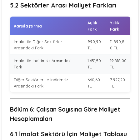
5.2 Sektörler Arası Maliyet Farkları
Aylık
Yıllık
Karşılaştırma
Fark
Fark
İmalat ile Diğer Sektörler
990,90
11.890,8
Arasındaki Fark
TL
0 TL
İmalat ile İndirimsiz Arasındaki
1.651,50
19.818,00
Fark
TL
TL
Diğer Sektörler ile İndirimsiz
660,60
7.927,20
Arasındaki Fark
TL
TL
Bölüm 6: Çalışan Sayısına Göre Maliyet
Hesaplamaları
6.1 İmalat Sektörü İçin Maliyet Tablosu