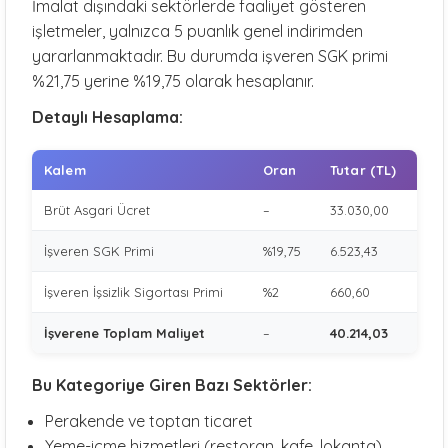
İmalat dışındaki sektörlerde faaliyet gösteren
işletmeler, yalnızca 5 puanlık genel indirimden
yararlanmaktadır. Bu durumda işveren SGK primi
%21,75 yerine %19,75 olarak hesaplanır.
Detaylı Hesaplama:
Kalem
Oran
Tutar (TL)
Brüt Asgari Ücret
–
33.030,00
İşveren SGK Primi
%19,75
6.523,43
İşveren İşsizlik Sigortası Primi
%2
660,60
İşverene Toplam Maliyet
–
40.214,03
Bu Kategoriye Giren Bazı Sektörler:
Perakende ve toptan ticaret
Yeme-içme hizmetleri (restoran, kafe, lokanta)