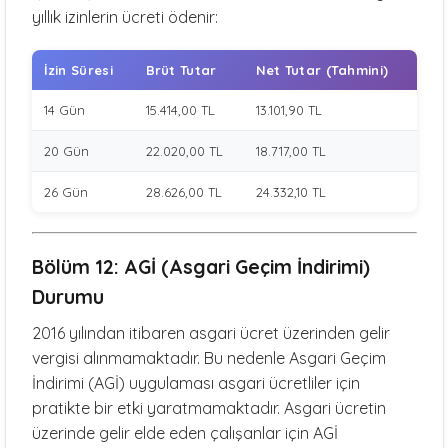
yıllık izinlerin ücreti ödenir:
İzin Süresi
Brüt Tutar
Net Tutar (Tahmini)
14 Gün
15.414,00 TL
13.101,90 TL
20 Gün
22.020,00 TL
18.717,00 TL
26 Gün
28.626,00 TL
24.332,10 TL
Bölüm 12: AGİ (Asgari Geçim İndirimi)
Durumu
2016 yılından itibaren asgari ücret üzerinden gelir
vergisi alınmamaktadır. Bu nedenle Asgari Geçim
İndirimi (AGİ) uygulaması asgari ücretliler için
pratikte bir etki yaratmamaktadır. Asgari ücretin
üzerinde gelir elde eden çalışanlar için AGİ