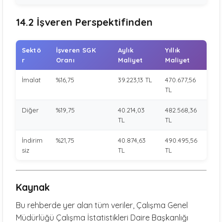
14.2 İşveren Perspektifinden
Sektö
İşveren SGK
Aylık
Yıllık
r
Oranı
Maliyet
Maliyet
İmalat
%16,75
39.223,13 TL
470.677,56
TL
Diğer
%19,75
40.214,03
482.568,36
TL
TL
İndirim
%21,75
40.874,63
490.495,56
siz
TL
TL
Kaynak
Bu rehberde yer alan tüm veriler, Çalışma Genel
Müdürlüğü Çalışma İstatistikleri Daire Başkanlığı