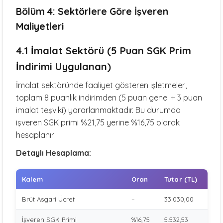
Bölüm 4: Sektörlere Göre İşveren
Maliyetleri
4.1 İmalat Sektörü (5 Puan SGK Prim
İndirimi Uygulanan)
İmalat sektöründe faaliyet gösteren işletmeler,
toplam 8 puanlık indirimden (5 puan genel + 3 puan
imalat teşviki) yararlanmaktadır. Bu durumda
işveren SGK primi %21,75 yerine %16,75 olarak
hesaplanır.
Detaylı Hesaplama:
Kalem
Oran
Tutar (TL)
Brüt Asgari Ücret
–
33.030,00
İşveren SGK Primi
%16,75
5.532,53