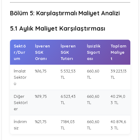
Bölüm 5: Karşılaştırmalı Maliyet Analizi
5.1 Aylık Maliyet Karşılaştırması
Sektö
İşveren
İşveren
İşsizlik
Toplam
r/Dur
SGK
SGK
Sigort
Maliye
um
Oranı
Tutarı
ası
t
İmalat
%16,75
5.532,53
660,60
39.223,13
Sektör
TL
TL
TL
ü
Diğer
%19,75
6.523,43
660,60
40.214,0
Sektörl
TL
TL
3 TL
er
İndirim
%21,75
7.184,03
660,60
40.874,6
siz
TL
TL
3 TL