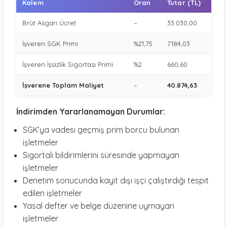
Kalem
Oran
Tutar (TL)
Brüt Asgari Ücret
–
33.030,00
İşveren SGK Primi
%21,75
7.184,03
İşveren İşsizlik Sigortası Primi
%2
660,60
İşverene Toplam Maliyet
–
40.874,63
İndirimden Yararlanamayan Durumlar:
SGK’ya vadesi geçmiş prim borcu bulunan
işletmeler
Sigortalı bildirimlerini süresinde yapmayan
işletmeler
Denetim sonucunda kayıt dışı işçi çalıştırdığı tespit
edilen işletmeler
Yasal defter ve belge düzenine uymayan
işletmeler