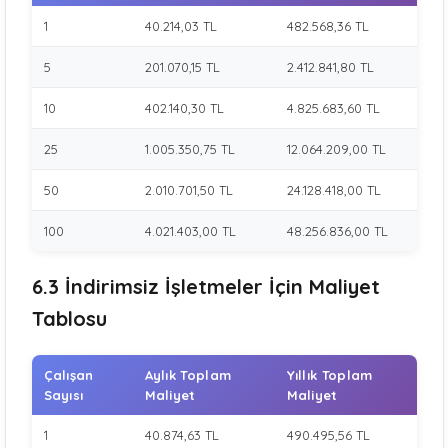
1
40.214,03 TL
482.568,36 TL
5
201.070,15 TL
2.412.841,80 TL
10
402.140,30 TL
4.825.683,60 TL
25
1.005.350,75 TL
12.064.209,00 TL
50
2.010.701,50 TL
24.128.418,00 TL
100
4.021.403,00 TL
48.256.836,00 TL
6.3 İndirimsiz İşletmeler İçin Maliyet
Tablosu
Çalışan
Aylık Toplam
Yıllık Toplam
Sayısı
Maliyet
Maliyet
1
40.874,63 TL
490.495,56 TL