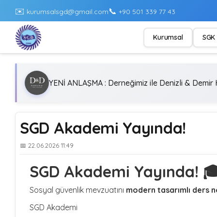
✉️
📞
kurumsalsgd@gmail.com
+90 501 339 77 43
Kurumsal
SGK 
YENİ ANLAŞMA : Derneğimiz ile Denizli & Demir H
SGD Akademi Yayında!
📅 22.06.2026 11:49
SGD Akademi Yayında! 
Sosyal güvenlik mevzuatını
modern tasarımlı ders n
SGD Akademi