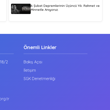
6 Şubat Depremlerinin Üçüncü Yılı. Rahmet ve
Minnetle Anıyoruz.
Önemli Linkler
:18/2
Bakış Açısı
İletişim
SGK Denetmenliği
rg.tr