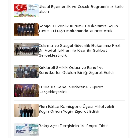
Ulusal Egemenlik ve Çocuk Bayramı’mız kutlu
olsun
Sosyal Güvenlik Kurumu Başkanımız Sayın
Yunus ELİTAŞ’ı makamında ziyaret ettik
Çalışma ve Sosyal Güvenlik Bakanımız Prof.
Dr. Vedat Işıkhan ile Kısa Bir Sohbet
Gerçekleştirdik
Kırklareli SMMM Odası ve Esnaf ve
Sanatkarlar Odaları Birliği Ziyaret Edildi
TÜRMOB Genel Merkezine Ziyaret
Gerçekleştirildi
Plan Bütçe Komisyonu Üyesi Milletvekili
Sayın Orhan Yegin Ziyaret Edildi
Bakış Açısı Dergisinin 14. Sayısı Çıktı!