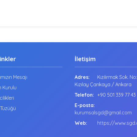
Linkler
İletişim
mızın Mesajı
Adres:
Kızılırmak Sok. No
Kızılay Çankaya / Ankara
 Kurulu
Telefon:
+90 501 339 77 43
cilikleri
E-posta:
 Tüzüğü
kurumsalsgd@gmail.com
Web:
https://www.sgd.o