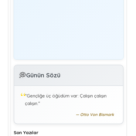
Yönetim
Denetmen Gözüyle İş Kanununa Bakış
GÜLAY GENCER
G
Özel Sağlık Hizmeti Sunucularında Görev
Yapan Hekimlerin Sigortalılığı
KÜBRA KOÇ
K
Uluslararası Sosyal Politika Bağlamında
💭
İkili Sosyal Güvenlik Anlaşmaları :Türkiye
Günün Sözü
(Makale)
"Gençliğe üç öğüdüm var: Çalışın çalışın
çalışın."
Otto Von Bismark
Son Yazılar