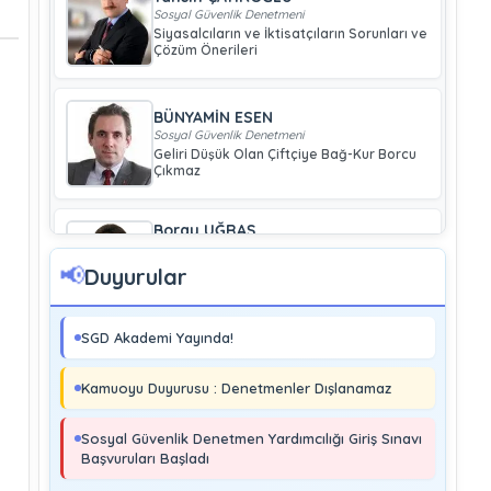
Sosyal Güvenlik Denetmeni
Siyasalcıların ve İktisatçıların Sorunları ve
Çözüm Önerileri
BÜNYAMİN ESEN
Sosyal Güvenlik Denetmeni
Geliri Düşük Olan Çiftçiye Bağ-Kur Borcu
Çıkmaz
Boray UĞRAŞ
Sosyal Güvenlik Denetmeni
Soma ve Ermenek’te Meydana Gelen
📢
Duyurular
Kazalar Büyük Endüstriyel Kaza
Sayılmakta Mıdır?
SGD Akademi Yayında!
MURAT ÇİMEN
Sosyal Güvenlik Denetmeni
Kamuoyu Duyurusu : Denetmenler Dışlanamaz
Kayıt Dışı İstihdamla Mücadeleye Farklı
Bir Yaklaşım
Sosyal Güvenlik Denetmen Yardımcılığı Giriş Sınavı
Başvuruları Başladı
Editör