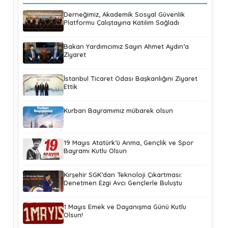
Derneğimiz, Akademik Sosyal Güvenlik
Platformu Çalıştayına Katılım Sağladı
Bakan Yardımcımız Sayın Ahmet Aydın’a
Ziyaret
İstanbul Ticaret Odası Başkanlığını Ziyaret
Ettik
Kurban Bayramımız mübarek olsun
19 Mayıs Atatürk’ü Anma, Gençlik ve Spor
Bayramı Kutlu Olsun
Kırşehir SGK’dan Teknoloji Çıkartması:
Denetmen Ezgi Avcı Gençlerle Buluştu
1 Mayıs Emek ve Dayanışma Günü Kutlu
Olsun!