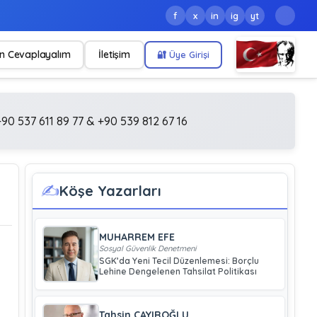
f
x
in
ig
yt
n Cevaplayalım
İletişim
🔐 Üye Girişi
90 537 611 89 77 & +90 539 812 67 16
✍️
Köşe Yazarları
MUHARREM EFE
Sosyal Güvenlik Denetmeni
SGK’da Yeni Tecil Düzenlemesi: Borçlu
Lehine Dengelenen Tahsilat Politikası
Tahsin ÇAYIROĞLU