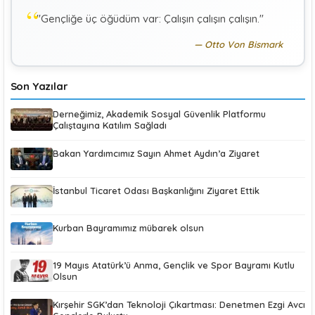
"Gençliğe üç öğüdüm var: Çalışın çalışın çalışın."
KÜBRA KOÇ
K
Uluslararası Sosyal Politika Bağlamında İkili Sosyal
Otto Von Bismark
Güvenlik Anlaşmaları :Türkiye (Makale)
Son Yazılar
Derneğimiz, Akademik Sosyal Güvenlik Platformu
Çalıştayına Katılım Sağladı
Bakan Yardımcımız Sayın Ahmet Aydın’a Ziyaret
İstanbul Ticaret Odası Başkanlığını Ziyaret Ettik
Kurban Bayramımız mübarek olsun
19 Mayıs Atatürk’ü Anma, Gençlik ve Spor Bayramı Kutlu
Olsun
Kırşehir SGK’dan Teknoloji Çıkartması: Denetmen Ezgi Avcı