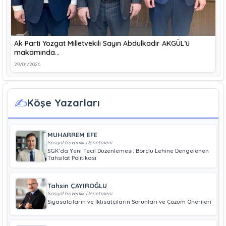
Ak Parti Yozgat Milletvekili Sayın Abdulkadir AKGÜL’ü
makamında…
29/01/2026
✍️
Köşe Yazarları
MUHARREM EFE
Sosyal Güvenlik Denetmeni
SGK’da Yeni Tecil Düzenlemesi: Borçlu Lehine Dengelenen
Tahsilat Politikası
Tahsin ÇAYIROĞLU
Sosyal Güvenlik Denetmeni
Siyasalcıların ve İktisatçıların Sorunları ve Çözüm Önerileri