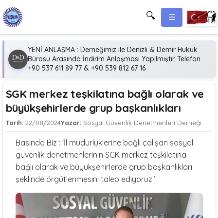
🔍
☰
YENİ ANLAŞMA : Derneğimiz ile Denizli & Demir Hukuk
Bürosu Arasında İndirim Anlaşması Yapılmıştır. Telefon
+90 537 611 89 77 & +90 539 812 67 16
SGK merkez teşkilatına bağlı olarak ve
büyükşehirlerde grup başkanlıkları
Tarih:
22/08/2024
Yazar:
Sosyal Güvenlik Denetmenleri Derneği
Basında Biz : ‘İl müdürlüklerine bağlı çalışan sosyal
güvenlik denetmenlerinin SGK merkez teşkilatına
bağlı olarak ve büyükşehirlerde grup başkanlıkları
şeklinde örgütlenmesini talep ediyoruz.’