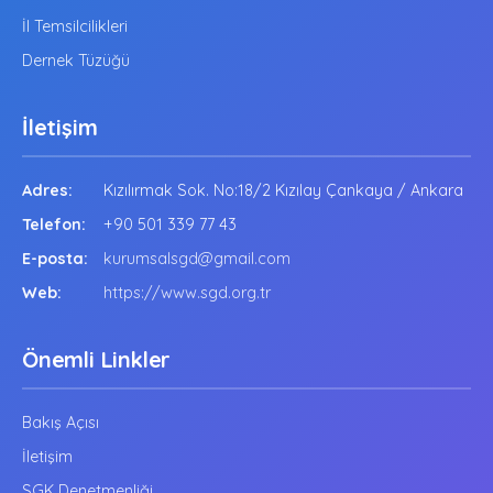
İl Temsilcilikleri
Dernek Tüzüğü
İletişim
Adres:
Kızılırmak Sok. No:18/2 Kızılay Çankaya / Ankara
Telefon:
+90 501 339 77 43
E-posta:
kurumsalsgd@gmail.com
Web:
https://www.sgd.org.tr
Önemli Linkler
Bakış Açısı
İletişim
SGK Denetmenliği