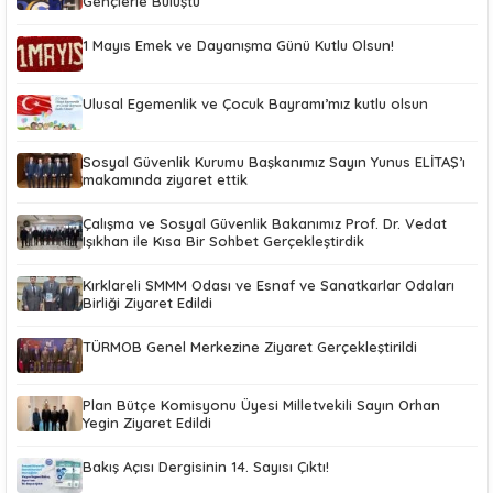
Gençlerle Buluştu
1 Mayıs Emek ve Dayanışma Günü Kutlu Olsun!
Ulusal Egemenlik ve Çocuk Bayramı’mız kutlu olsun
Sosyal Güvenlik Kurumu Başkanımız Sayın Yunus ELİTAŞ’ı
makamında ziyaret ettik
Çalışma ve Sosyal Güvenlik Bakanımız Prof. Dr. Vedat
Işıkhan ile Kısa Bir Sohbet Gerçekleştirdik
Kırklareli SMMM Odası ve Esnaf ve Sanatkarlar Odaları
Birliği Ziyaret Edildi
TÜRMOB Genel Merkezine Ziyaret Gerçekleştirildi
Plan Bütçe Komisyonu Üyesi Milletvekili Sayın Orhan
Yegin Ziyaret Edildi
Bakış Açısı Dergisinin 14. Sayısı Çıktı!