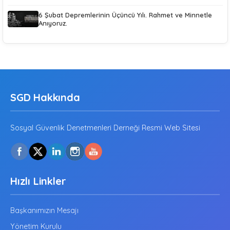
6 Şubat Depremlerinin Üçüncü Yılı. Rahmet ve Minnetle
Anıyoruz.
SGD Hakkında
Sosyal Güvenlik Denetmenleri Derneği Resmi Web Sitesi
Hızlı Linkler
Başkanımızın Mesajı
Yönetim Kurulu