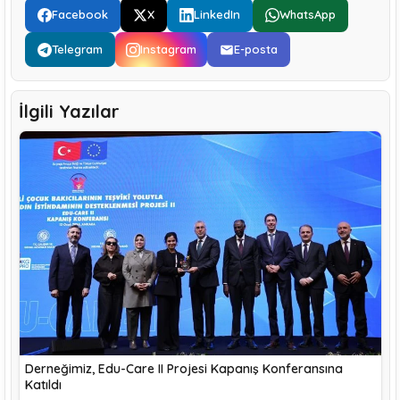
Facebook
X
LinkedIn
WhatsApp
Telegram
Instagram
E-posta
İlgili Yazılar
Derneğimiz, Edu-Care II Projesi Kapanış Konferansına
Katıldı