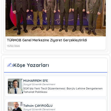
TÜRMOB Genel Merkezine Ziyaret Gerçekleştirildi
13/02/2026
✍️
Köşe Yazarları
MUHARREM EFE
Sosyal Güvenlik Denetmeni
SGK’da Yeni Tecil Düzenlemesi: Borçlu Lehine Dengelenen
Tahsilat Politikası
Tahsin ÇAYIROĞLU
Sosyal Güvenlik Denetmeni