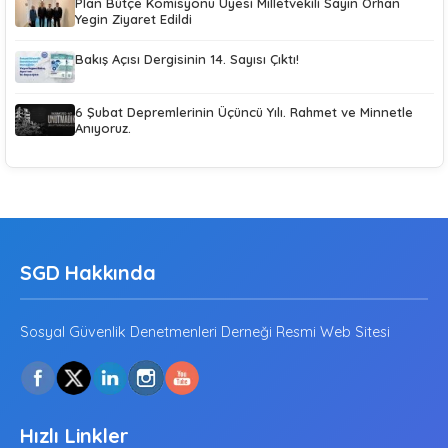
Plan Bütçe Komisyonu Üyesi Milletvekili Sayın Orhan
Yegin Ziyaret Edildi
Bakış Açısı Dergisinin 14. Sayısı Çıktı!
6 Şubat Depremlerinin Üçüncü Yılı. Rahmet ve Minnetle
Anıyoruz.
SGD Hakkında
Sosyal Güvenlik Denetmenleri Derneği Resmi Web Sitesi
Hızlı Linkler