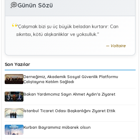
GÜLAY GENCER
G
💭
Günün Sözü
Özel Sağlık Hizmeti Sunucularında Görev Yapan
Hekimlerin Sigortalılığı
"Çalışmak bizi şu üç büyük beladan kurtarır: Can
KÜBRA KOÇ
K
sıkıntısı, kötü alışkanlıklar ve yoksulluk."
Uluslararası Sosyal Politika Bağlamında İkili Sosyal
Güvenlik Anlaşmaları :Türkiye (Makale)
Voltaire
Son Yazılar
Derneğimiz, Akademik Sosyal Güvenlik Platformu
Çalıştayına Katılım Sağladı
Bakan Yardımcımız Sayın Ahmet Aydın’a Ziyaret
İstanbul Ticaret Odası Başkanlığını Ziyaret Ettik
Kurban Bayramımız mübarek olsun