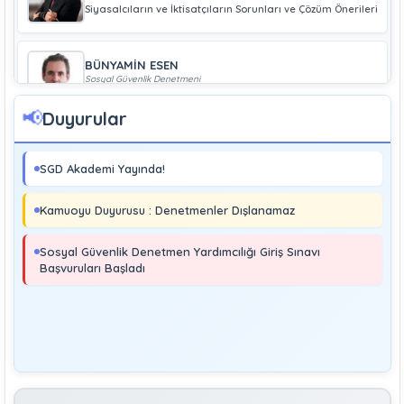
Siyasalcıların ve İktisatçıların Sorunları ve Çözüm Önerileri
BÜNYAMİN ESEN
Sosyal Güvenlik Denetmeni
Geliri Düşük Olan Çiftçiye Bağ-Kur Borcu Çıkmaz
📢
Duyurular
Boray UĞRAŞ
Sosyal Güvenlik Denetmeni
SGD Akademi Yayında!
Soma ve Ermenek’te Meydana Gelen Kazalar Büyük
Endüstriyel Kaza Sayılmakta Mıdır?
Kamuoyu Duyurusu : Denetmenler Dışlanamaz
MURAT ÇİMEN
Sosyal Güvenlik Denetmeni
Sosyal Güvenlik Denetmen Yardımcılığı Giriş Sınavı
Kayıt Dışı İstihdamla Mücadeleye Farklı Bir Yaklaşım
Başvuruları Başladı
Editör
Yönetim
Denetmen Gözüyle İş Kanununa Bakış