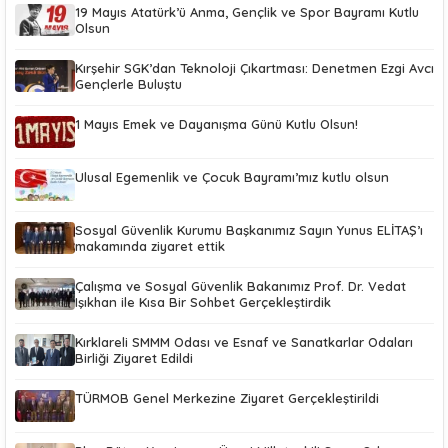
19 Mayıs Atatürk’ü Anma, Gençlik ve Spor Bayramı Kutlu
Olsun
Kırşehir SGK’dan Teknoloji Çıkartması: Denetmen Ezgi Avcı
Gençlerle Buluştu
1 Mayıs Emek ve Dayanışma Günü Kutlu Olsun!
Ulusal Egemenlik ve Çocuk Bayramı’mız kutlu olsun
Sosyal Güvenlik Kurumu Başkanımız Sayın Yunus ELİTAŞ’ı
makamında ziyaret ettik
Çalışma ve Sosyal Güvenlik Bakanımız Prof. Dr. Vedat
Işıkhan ile Kısa Bir Sohbet Gerçekleştirdik
Kırklareli SMMM Odası ve Esnaf ve Sanatkarlar Odaları
Birliği Ziyaret Edildi
TÜRMOB Genel Merkezine Ziyaret Gerçekleştirildi