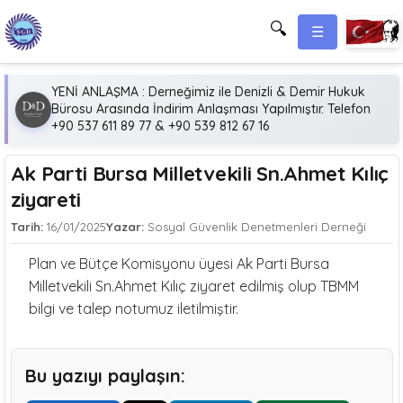
🔍
☰
YENİ ANLAŞMA : Derneğimiz ile Denizli & Demir Hukuk
Bürosu Arasında İndirim Anlaşması Yapılmıştır. Telefon
+90 537 611 89 77 & +90 539 812 67 16
Ak Parti Bursa Milletvekili Sn.Ahmet Kılıç
ziyareti
Tarih:
16/01/2025
Yazar:
Sosyal Güvenlik Denetmenleri Derneği
Plan ve Bütçe Komisyonu üyesi Ak Parti Bursa
Milletvekili Sn.Ahmet Kılıç ziyaret edilmiş olup TBMM
bilgi ve talep notumuz iletilmiştir.
Bu yazıyı paylaşın: