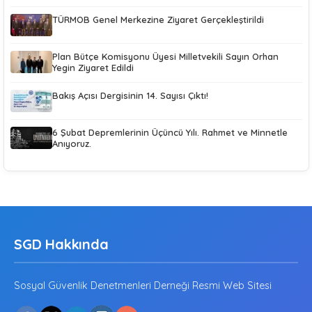
TÜRMOB Genel Merkezine Ziyaret Gerçekleştirildi
Plan Bütçe Komisyonu Üyesi Milletvekili Sayın Orhan
Yegin Ziyaret Edildi
Bakış Açısı Dergisinin 14. Sayısı Çıktı!
6 Şubat Depremlerinin Üçüncü Yılı. Rahmet ve Minnetle
Anıyoruz.
SGD Hakkında
Sosyal Güvenlik Denetmenleri Derneği Resmi Web Sitesi