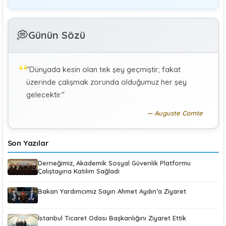
GÜLAY GENCER
G
💭
Günün Sözü
Özel Sağlık Hizmeti Sunucularında Görev Yapan
Hekimlerin Sigortalılığı
"Dünyada kesin olan tek şey geçmiştir; fakat
KÜBRA KOÇ
K
üzerinde çalışmak zorunda olduğumuz her şey
Uluslararası Sosyal Politika Bağlamında İkili Sosyal
Güvenlik Anlaşmaları :Türkiye (Makale)
gelecektir."
Auguste Comte
Son Yazılar
Derneğimiz, Akademik Sosyal Güvenlik Platformu
Çalıştayına Katılım Sağladı
Bakan Yardımcımız Sayın Ahmet Aydın’a Ziyaret
İstanbul Ticaret Odası Başkanlığını Ziyaret Ettik