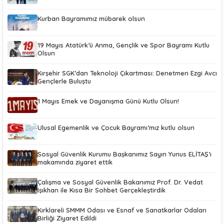
Kurban Bayramımız mübarek olsun
19 Mayıs Atatürk’ü Anma, Gençlik ve Spor Bayramı Kutlu
Olsun
Kırşehir SGK’dan Teknoloji Çıkartması: Denetmen Ezgi Avcı
Gençlerle Buluştu
1 Mayıs Emek ve Dayanışma Günü Kutlu Olsun!
Ulusal Egemenlik ve Çocuk Bayramı’mız kutlu olsun
Sosyal Güvenlik Kurumu Başkanımız Sayın Yunus ELİTAŞ’ı
makamında ziyaret ettik
Çalışma ve Sosyal Güvenlik Bakanımız Prof. Dr. Vedat
Işıkhan ile Kısa Bir Sohbet Gerçekleştirdik
Kırklareli SMMM Odası ve Esnaf ve Sanatkarlar Odaları
Birliği Ziyaret Edildi