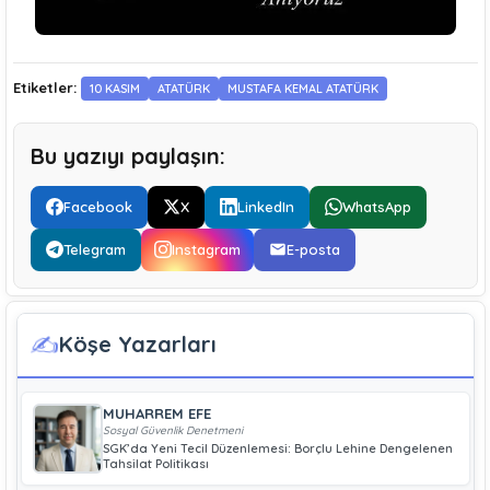
Etiketler:
10 KASIM
ATATÜRK
MUSTAFA KEMAL ATATÜRK
Bu yazıyı paylaşın:
Facebook
X
LinkedIn
WhatsApp
Telegram
Instagram
E-posta
✍️
Köşe Yazarları
MUHARREM EFE
Sosyal Güvenlik Denetmeni
SGK’da Yeni Tecil Düzenlemesi: Borçlu Lehine Dengelenen
Tahsilat Politikası