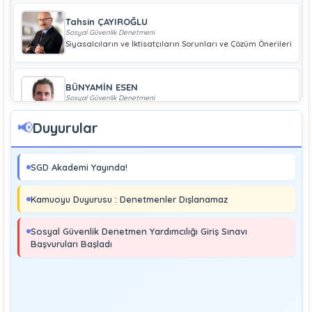
Tahsin ÇAYIROĞLU
Sosyal Güvenlik Denetmeni
Siyasalcıların ve İktisatçıların Sorunları ve Çözüm Önerileri
BÜNYAMİN ESEN
Sosyal Güvenlik Denetmeni
Geliri Düşük Olan Çiftçiye Bağ-Kur Borcu Çıkmaz
📢
Duyurular
Boray UĞRAŞ
Sosyal Güvenlik Denetmeni
SGD Akademi Yayında!
Soma ve Ermenek’te Meydana Gelen Kazalar Büyük
Endüstriyel Kaza Sayılmakta Mıdır?
Kamuoyu Duyurusu : Denetmenler Dışlanamaz
MURAT ÇİMEN
Sosyal Güvenlik Denetmeni
Sosyal Güvenlik Denetmen Yardımcılığı Giriş Sınavı
Kayıt Dışı İstihdamla Mücadeleye Farklı Bir Yaklaşım
Başvuruları Başladı
Editör
Yönetim
Denetmen Gözüyle İş Kanununa Bakış