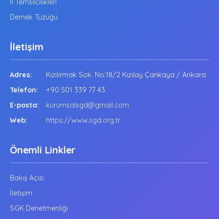
İl Temsilcilikleri
Dernek Tüzüğü
İletişim
Adres:
Kızılırmak Sok. No:18/2 Kızılay Çankaya / Ankara
Telefon:
+90 501 339 77 43
E-posta:
kurumsalsgd@gmail.com
Web:
https://www.sgd.org.tr
Önemli Linkler
Bakış Açısı
İletişim
SGK Denetmenliği