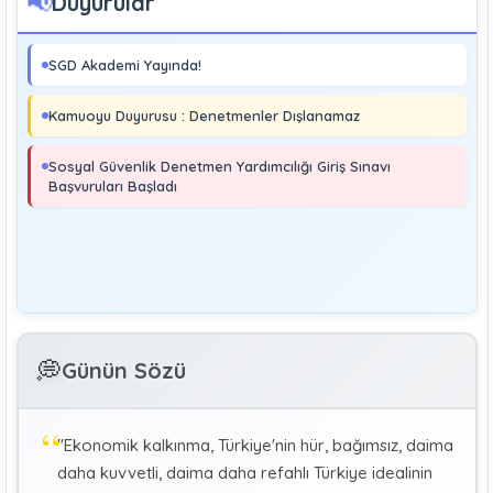
📢
Duyurular
Boray UĞRAŞ
Sosyal Güvenlik Denetmeni
SGD Akademi Yayında!
Soma ve Ermenek’te Meydana Gelen Kazalar Büyük
Endüstriyel Kaza Sayılmakta Mıdır?
Kamuoyu Duyurusu : Denetmenler Dışlanamaz
MURAT ÇİMEN
Sosyal Güvenlik Denetmeni
Sosyal Güvenlik Denetmen Yardımcılığı Giriş Sınavı
Kayıt Dışı İstihdamla Mücadeleye Farklı Bir Yaklaşım
Başvuruları Başladı
Editör
Yönetim
Denetmen Gözüyle İş Kanununa Bakış
GÜLAY GENCER
G
💭
Günün Sözü
Özel Sağlık Hizmeti Sunucularında Görev Yapan
Hekimlerin Sigortalılığı
"Ekonomik kalkınma, Türkiye'nin hür, bağımsız, daima
KÜBRA KOÇ
K
daha kuvvetli, daima daha refahlı Türkiye idealinin
Uluslararası Sosyal Politika Bağlamında İkili Sosyal
Güvenlik Anlaşmaları :Türkiye (Makale)