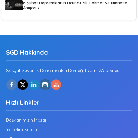
6 Şubat Depremlerinin Üçüncü Yılı. Rahmet ve Minnetle
Anıyoruz.
SGD Hakkında
Sosyal Güvenlik Denetmenleri Derneği Resmi Web Sitesi
Hızlı Linkler
Başkanımızın Mesajı
Yönetim Kurulu