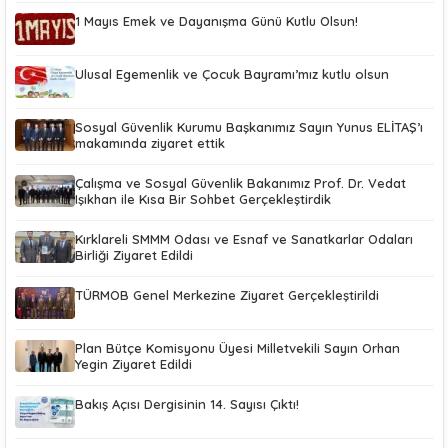
1 Mayıs Emek ve Dayanışma Günü Kutlu Olsun!
Ulusal Egemenlik ve Çocuk Bayramı’mız kutlu olsun
Sosyal Güvenlik Kurumu Başkanımız Sayın Yunus ELİTAŞ’ı
makamında ziyaret ettik
Çalışma ve Sosyal Güvenlik Bakanımız Prof. Dr. Vedat
Işıkhan ile Kısa Bir Sohbet Gerçekleştirdik
Kırklareli SMMM Odası ve Esnaf ve Sanatkarlar Odaları
Birliği Ziyaret Edildi
TÜRMOB Genel Merkezine Ziyaret Gerçekleştirildi
Plan Bütçe Komisyonu Üyesi Milletvekili Sayın Orhan
Yegin Ziyaret Edildi
Bakış Açısı Dergisinin 14. Sayısı Çıktı!