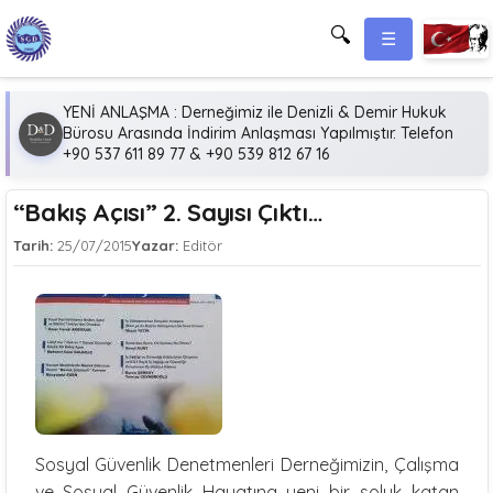
🔍
☰
YENİ ANLAŞMA : Derneğimiz ile Denizli & Demir Hukuk
Bürosu Arasında İndirim Anlaşması Yapılmıştır. Telefon
+90 537 611 89 77 & +90 539 812 67 16
“Bakış Açısı” 2. Sayısı Çıktı…
Tarih:
25/07/2015
Yazar:
Editör
Sosyal Güvenlik Denetmenleri Derneğimizin, Çalışma
ve Sosyal Güvenlik Hayatına yeni bir soluk katan