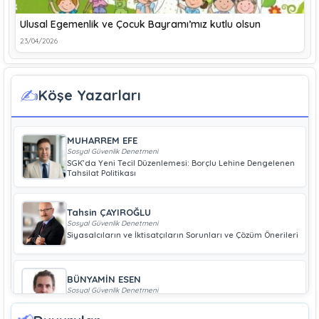
Ulusal Egemenlik ve Çocuk Bayramı’mız kutlu olsun
23/04/2026
✍️
Köşe Yazarları
MUHARREM EFE
Sosyal Güvenlik Denetmeni
SGK’da Yeni Tecil Düzenlemesi: Borçlu Lehine Dengelenen
Tahsilat Politikası
Tahsin ÇAYIROĞLU
Sosyal Güvenlik Denetmeni
Siyasalcıların ve İktisatçıların Sorunları ve Çözüm Önerileri
BÜNYAMİN ESEN
Sosyal Güvenlik Denetmeni
Geliri Düşük Olan Çiftçiye Bağ-Kur Borcu Çıkmaz