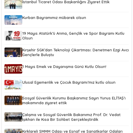
İstanbul Ticaret Odası Başkanlığını Ziyaret Ettik
Kurban Bayramımız mübarek olsun
19 Mayıs Atatürk’ü Anma, Gençlik ve Spor Bayramı Kutlu
Olsun
Kırşehir SGK’dan Teknoloji Çıkartması: Denetmen Ezgi Avcı
Gençlerle Buluştu
1 Mayıs Emek ve Dayanışma Günü Kutlu Olsun!
Ulusal Egemenlik ve Çocuk Bayramı’mız kutlu olsun
Sosyal Güvenlik Kurumu Başkanımız Sayın Yunus ELİTAŞ’ı
makamında ziyaret ettik
Çalışma ve Sosyal Güvenlik Bakanımız Prof. Dr. Vedat
Işıkhan ile Kısa Bir Sohbet Gerçekleştirdik
Kırklareli SMMM Odası ve Esnaf ve Sanatkarlar Odaları