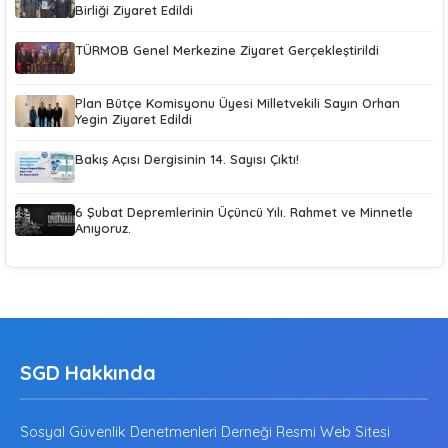
Birliği Ziyaret Edildi
TÜRMOB Genel Merkezine Ziyaret Gerçekleştirildi
Plan Bütçe Komisyonu Üyesi Milletvekili Sayın Orhan
Yegin Ziyaret Edildi
Bakış Açısı Dergisinin 14. Sayısı Çıktı!
6 Şubat Depremlerinin Üçüncü Yılı. Rahmet ve Minnetle
Anıyoruz.
SGD Hakkında
Sosyal Güvenlik Denetmenleri Derneği Resmi Web Sitesi