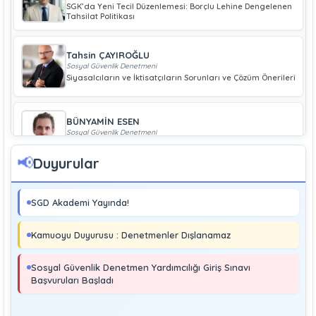
SGK’da Yeni Tecil Düzenlemesi: Borçlu Lehine Dengelenen
Tahsilat Politikası
Tahsin ÇAYIROĞLU
Sosyal Güvenlik Denetmeni
Siyasalcıların ve İktisatçıların Sorunları ve Çözüm Önerileri
BÜNYAMİN ESEN
Sosyal Güvenlik Denetmeni
Geliri Düşük Olan Çiftçiye Bağ-Kur Borcu Çıkmaz
📢
Duyurular
Boray UĞRAŞ
Sosyal Güvenlik Denetmeni
SGD Akademi Yayında!
Soma ve Ermenek’te Meydana Gelen Kazalar Büyük
Endüstriyel Kaza Sayılmakta Mıdır?
Kamuoyu Duyurusu : Denetmenler Dışlanamaz
MURAT ÇİMEN
Sosyal Güvenlik Denetmeni
Sosyal Güvenlik Denetmen Yardımcılığı Giriş Sınavı
Kayıt Dışı İstihdamla Mücadeleye Farklı Bir Yaklaşım
Başvuruları Başladı