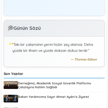
Editör
Yönetim
Denetmen Gözüyle İş Kanununa Bakış
GÜLAY GENCER
G
💭
Günün Sözü
Özel Sağlık Hizmeti Sunucularında Görev Yapan
Hekimlerin Sigortalılığı
"Sıkı bir çalışmanın yerini hiçbir şey alamaz. Deha
KÜBRA KOÇ
K
yüzde bir ilham ve yüzde doksan dokuz terdir."
Uluslararası Sosyal Politika Bağlamında İkili Sosyal
Güvenlik Anlaşmaları :Türkiye (Makale)
Thomas Edison
Son Yazılar
Derneğimiz, Akademik Sosyal Güvenlik Platformu
Çalıştayına Katılım Sağladı
Bakan Yardımcımız Sayın Ahmet Aydın’a Ziyaret