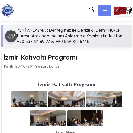
🔍
☰
YENİ ANLAŞMA : Derneğimiz ile Denizli & Demir Hukuk
Bürosu Arasında İndirim Anlaşması Yapılmıştır. Telefon
+90 537 611 89 77 & +90 539 812 67 16
İzmir Kahvaltı Programı
Tarih:
29/10/2017
Yazar:
Editör
İzmir Kahvaltı Programı
Load More...