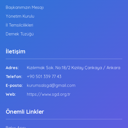
Başkanımızın Mesajı
Yönetim Kurulu
İl Temsilcilikleri
Dernek Tüzüğü
İletişim
Adres:
Kızılırmak Sok. No:18/2 Kızılay Çankaya / Ankara
Telefon:
+90 501 339 77 43
E-posta:
kurumsalsgd@gmail.com
Web:
https://www.sgd.org.tr
Önemli Linkler
Bakış Açısı