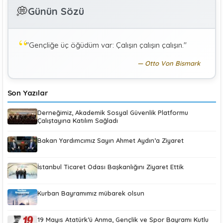
GÜLAY GENCER
G
💭
Günün Sözü
Özel Sağlık Hizmeti Sunucularında Görev Yapan
Hekimlerin Sigortalılığı
"Gençliğe üç öğüdüm var: Çalışın çalışın çalışın."
KÜBRA KOÇ
K
Uluslararası Sosyal Politika Bağlamında İkili Sosyal
Otto Von Bismark
Güvenlik Anlaşmaları :Türkiye (Makale)
Son Yazılar
Derneğimiz, Akademik Sosyal Güvenlik Platformu
Çalıştayına Katılım Sağladı
Bakan Yardımcımız Sayın Ahmet Aydın’a Ziyaret
İstanbul Ticaret Odası Başkanlığını Ziyaret Ettik
Kurban Bayramımız mübarek olsun
19 Mayıs Atatürk’ü Anma, Gençlik ve Spor Bayramı Kutlu