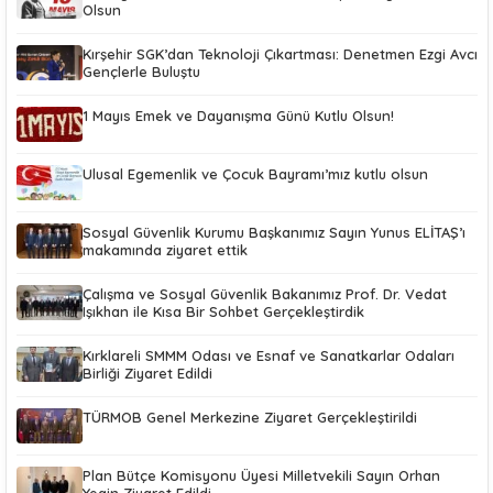
Olsun
Kırşehir SGK’dan Teknoloji Çıkartması: Denetmen Ezgi Avcı
Gençlerle Buluştu
1 Mayıs Emek ve Dayanışma Günü Kutlu Olsun!
Ulusal Egemenlik ve Çocuk Bayramı’mız kutlu olsun
Sosyal Güvenlik Kurumu Başkanımız Sayın Yunus ELİTAŞ’ı
makamında ziyaret ettik
Çalışma ve Sosyal Güvenlik Bakanımız Prof. Dr. Vedat
Işıkhan ile Kısa Bir Sohbet Gerçekleştirdik
Kırklareli SMMM Odası ve Esnaf ve Sanatkarlar Odaları
Birliği Ziyaret Edildi
TÜRMOB Genel Merkezine Ziyaret Gerçekleştirildi
Plan Bütçe Komisyonu Üyesi Milletvekili Sayın Orhan
Yegin Ziyaret Edildi