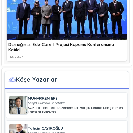
Derneğimiz, Edu-Care II Projesi Kapanış Konferansına
Katıldı
14/01/2026
✍️
Köşe Yazarları
MUHARREM EFE
Sosyal Güvenlik Denetmeni
SGK’da Yeni Tecil Düzenlemesi: Borçlu Lehine Dengelenen
Tahsilat Politikası
Tahsin ÇAYIROĞLU
Sosyal Güvenlik Denetmeni