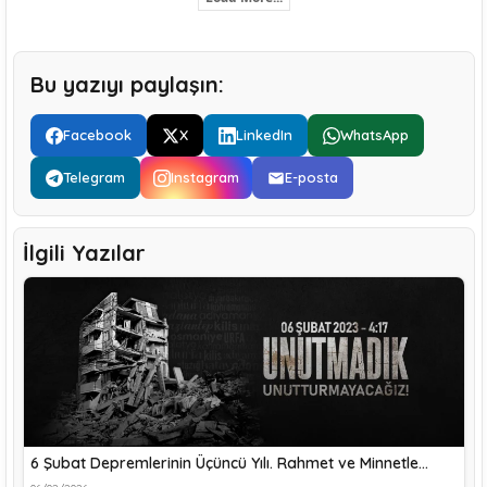
Bu yazıyı paylaşın:
Facebook
X
LinkedIn
WhatsApp
Telegram
Instagram
E-posta
İlgili Yazılar
6 Şubat Depremlerinin Üçüncü Yılı. Rahmet ve Minnetle…