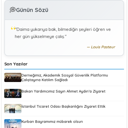
GÜLAY GENCER
G
💭
Günün Sözü
Özel Sağlık Hizmeti Sunucularında Görev Yapan
Hekimlerin Sigortalılığı
"Daima yukarıya bak, bilmediğin şeyleri öğren ve
KÜBRA KOÇ
K
her gün yükselmeye çalış."
Uluslararası Sosyal Politika Bağlamında İkili Sosyal
Güvenlik Anlaşmaları :Türkiye (Makale)
Louis Pasteur
Son Yazılar
Derneğimiz, Akademik Sosyal Güvenlik Platformu
Çalıştayına Katılım Sağladı
Bakan Yardımcımız Sayın Ahmet Aydın’a Ziyaret
İstanbul Ticaret Odası Başkanlığını Ziyaret Ettik
Kurban Bayramımız mübarek olsun