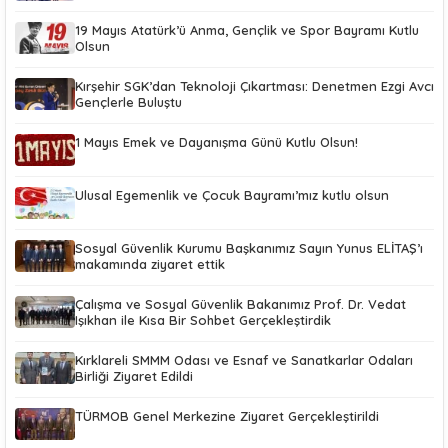
19 Mayıs Atatürk’ü Anma, Gençlik ve Spor Bayramı Kutlu
Olsun
Kırşehir SGK’dan Teknoloji Çıkartması: Denetmen Ezgi Avcı
Gençlerle Buluştu
1 Mayıs Emek ve Dayanışma Günü Kutlu Olsun!
Ulusal Egemenlik ve Çocuk Bayramı’mız kutlu olsun
Sosyal Güvenlik Kurumu Başkanımız Sayın Yunus ELİTAŞ’ı
makamında ziyaret ettik
Çalışma ve Sosyal Güvenlik Bakanımız Prof. Dr. Vedat
Işıkhan ile Kısa Bir Sohbet Gerçekleştirdik
Kırklareli SMMM Odası ve Esnaf ve Sanatkarlar Odaları
Birliği Ziyaret Edildi
TÜRMOB Genel Merkezine Ziyaret Gerçekleştirildi