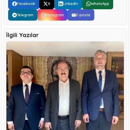
Facebook
X
LinkedIn
WhatsApp
Telegram
Instagram
E-posta
İlgili Yazılar