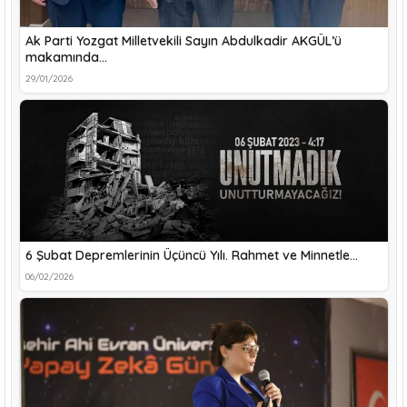
Ak Parti Yozgat Milletvekili Sayın Abdulkadir AKGÜL’ü
makamında…
29/01/2026
6 Şubat Depremlerinin Üçüncü Yılı. Rahmet ve Minnetle…
06/02/2026