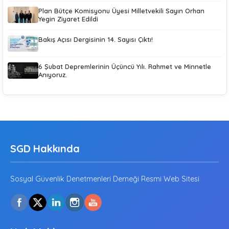
Plan Bütçe Komisyonu Üyesi Milletvekili Sayın Orhan
Yegin Ziyaret Edildi
Bakış Açısı Dergisinin 14. Sayısı Çıktı!
6 Şubat Depremlerinin Üçüncü Yılı. Rahmet ve Minnetle
Anıyoruz.
SGD Hakkında
Sosyal Güvenlik Denetmenleri Derneği Resmi Web Sitesi