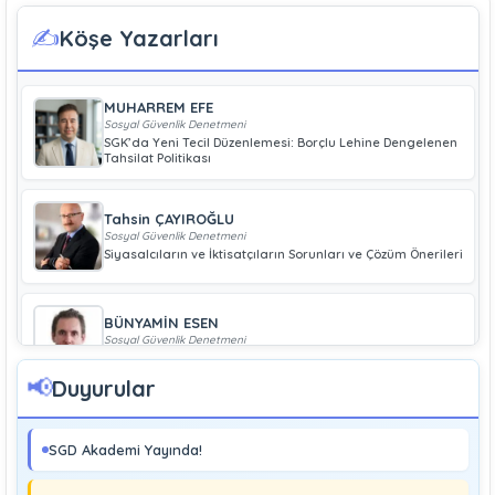
✍️
Köşe Yazarları
MUHARREM EFE
Sosyal Güvenlik Denetmeni
SGK’da Yeni Tecil Düzenlemesi: Borçlu Lehine Dengelenen
Tahsilat Politikası
Tahsin ÇAYIROĞLU
Sosyal Güvenlik Denetmeni
Siyasalcıların ve İktisatçıların Sorunları ve Çözüm Önerileri
BÜNYAMİN ESEN
Sosyal Güvenlik Denetmeni
Geliri Düşük Olan Çiftçiye Bağ-Kur Borcu Çıkmaz
📢
Duyurular
Boray UĞRAŞ
Sosyal Güvenlik Denetmeni
SGD Akademi Yayında!
Soma ve Ermenek’te Meydana Gelen Kazalar Büyük
Endüstriyel Kaza Sayılmakta Mıdır?