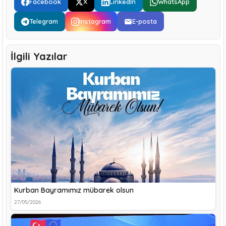
Facebook
X
LinkedIn
WhatsApp
Telegram
Instagram
E-posta
İlgili Yazılar
Kurban Bayramımız mübarek olsun
27/05/2026