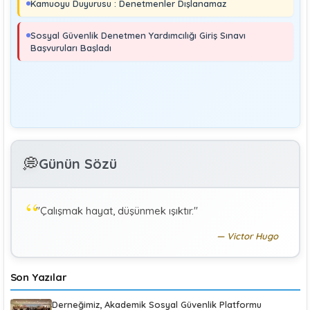
Kamuoyu Duyurusu : Denetmenler Dışlanamaz
MURAT ÇİMEN
Sosyal Güvenlik Denetmeni
Sosyal Güvenlik Denetmen Yardımcılığı Giriş Sınavı
Kayıt Dışı İstihdamla Mücadeleye Farklı Bir Yaklaşım
Başvuruları Başladı
Editör
Yönetim
Denetmen Gözüyle İş Kanununa Bakış
GÜLAY GENCER
G
💭
Günün Sözü
Özel Sağlık Hizmeti Sunucularında Görev Yapan
Hekimlerin Sigortalılığı
"Çalışmak hayat, düşünmek ışıktır."
KÜBRA KOÇ
K
Uluslararası Sosyal Politika Bağlamında İkili Sosyal
Victor Hugo
Güvenlik Anlaşmaları :Türkiye (Makale)
Son Yazılar
Derneğimiz, Akademik Sosyal Güvenlik Platformu