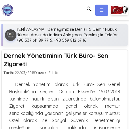
🔍
☰
YENİ ANLAŞMA : Derneğimiz ile Denizli & Demir Hukuk
Bürosu Arasında İndirim Anlaşması Yapılmıştır. Telefon
+90 537 611 89 77 & +90 539 812 67 16
Dernek Yönetiminin Türk Büro- Sen
Ziyareti
Tarih:
22/03/2018
Yazar:
Editör
Dernek Yönetimi olarak Türk Büro- Sen Genel
Başkanlığına seçilen Osman Eksert’e 15.03.2018
tarihinde hayırlı olsun ziyaretinde bulunulmuştur.
Ziyaret kapsamında genel olarak memur
sendikacılığında yaşanan gelişmeler konuşulmuştur.
Özel olarak ise Sosyal Güvenlik Denetmenliği
mesleğinin sorunları hakkında istişarelerde