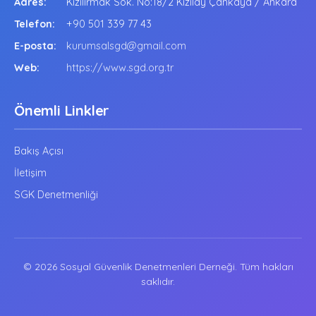
Adres:
Kızılırmak Sok. No:18/2 Kızılay Çankaya / Ankara
Telefon:
+90 501 339 77 43
E-posta:
kurumsalsgd@gmail.com
Web:
https://www.sgd.org.tr
Önemli Linkler
Bakış Açısı
İletişim
SGK Denetmenliği
© 2026 Sosyal Güvenlik Denetmenleri Derneği. Tüm hakları
saklıdır.