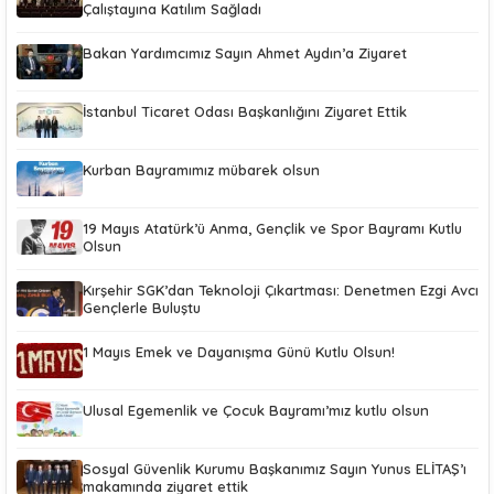
Çalıştayına Katılım Sağladı
Bakan Yardımcımız Sayın Ahmet Aydın’a Ziyaret
İstanbul Ticaret Odası Başkanlığını Ziyaret Ettik
Kurban Bayramımız mübarek olsun
19 Mayıs Atatürk’ü Anma, Gençlik ve Spor Bayramı Kutlu
Olsun
Kırşehir SGK’dan Teknoloji Çıkartması: Denetmen Ezgi Avcı
Gençlerle Buluştu
1 Mayıs Emek ve Dayanışma Günü Kutlu Olsun!
Ulusal Egemenlik ve Çocuk Bayramı’mız kutlu olsun
Sosyal Güvenlik Kurumu Başkanımız Sayın Yunus ELİTAŞ’ı
makamında ziyaret ettik