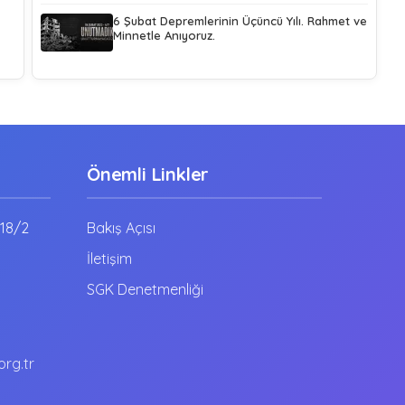
6 Şubat Depremlerinin Üçüncü Yılı. Rahmet ve
Minnetle Anıyoruz.
Önemli Linkler
:18/2
Bakış Açısı
İletişim
SGK Denetmenliği
rg.tr