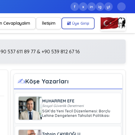
f
x
in
ig
yt
n Cevaplayalım
İletişim
🔐 Üye Girişi
90 537 611 89 77 & +90 539 812 67 16
✍️
Köşe Yazarları
MUHARREM EFE
Sosyal Güvenlik Denetmeni
SGK’da Yeni Tecil Düzenlemesi: Borçlu
Lehine Dengelenen Tahsilat Politikası
Tahsin ÇAYIROĞLU