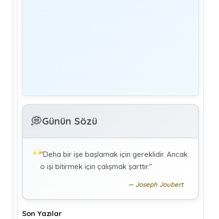
Yönetim
Denetmen Gözüyle İş Kanununa Bakış
GÜLAY GENCER
G
Özel Sağlık Hizmeti Sunucularında Görev
Yapan Hekimlerin Sigortalılığı
KÜBRA KOÇ
K
Uluslararası Sosyal Politika Bağlamında
💭
İkili Sosyal Güvenlik Anlaşmaları :Türkiye
Günün Sözü
(Makale)
"Deha bir işe başlamak için gereklidir. Ancak
o işi bitirmek için çalışmak şarttır."
Joseph Joubert
Son Yazılar