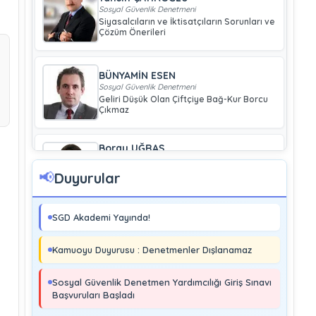
Sosyal Güvenlik Denetmeni
Siyasalcıların ve İktisatçıların Sorunları ve
Çözüm Önerileri
BÜNYAMİN ESEN
Sosyal Güvenlik Denetmeni
Geliri Düşük Olan Çiftçiye Bağ-Kur Borcu
Çıkmaz
Boray UĞRAŞ
Sosyal Güvenlik Denetmeni
Soma ve Ermenek’te Meydana Gelen
📢
Duyurular
Kazalar Büyük Endüstriyel Kaza
Sayılmakta Mıdır?
SGD Akademi Yayında!
MURAT ÇİMEN
Sosyal Güvenlik Denetmeni
Kamuoyu Duyurusu : Denetmenler Dışlanamaz
Kayıt Dışı İstihdamla Mücadeleye Farklı
Bir Yaklaşım
Sosyal Güvenlik Denetmen Yardımcılığı Giriş Sınavı
Başvuruları Başladı
Editör