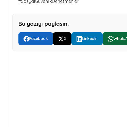
#SosyalGüvenlikDenetmenleri
Bu yazıyı paylaşın:
Facebook
X
LinkedIn
Whats