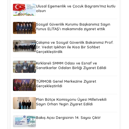
Ulusal Egemenlik ve Çocuk Bayramı’mız kutlu
olsun
Sosyal Güvenlik Kurumu Başkanımız Sayın
Yunus ELİTAŞ’ı makamında ziyaret ettik
Çalışma ve Sosyal Güvenlik Bakanımız Prof.
Dr. Vedat Işıkhan ile Kısa Bir Sohbet
Gerçekleştirdik
Kırklareli SMMM Odası ve Esnaf ve
Sanatkarlar Odaları Birliği Ziyaret Edildi
TÜRMOB Genel Merkezine Ziyaret
Gerçekleştirildi
Plan Bütçe Komisyonu Üyesi Milletvekili
Sayın Orhan Yegin Ziyaret Edildi
Bakış Açısı Dergisinin 14. Sayısı Çıktı!