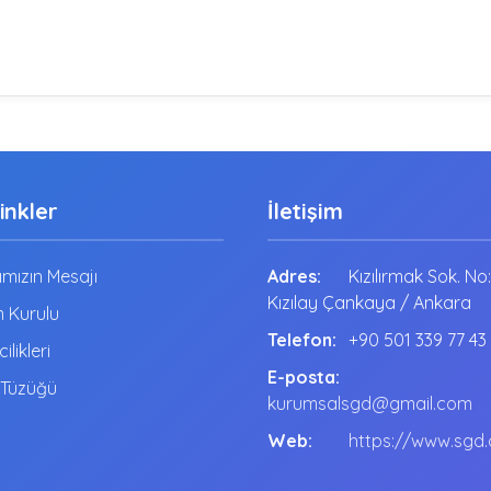
Linkler
İletişim
mızın Mesajı
Adres:
Kızılırmak Sok. No
Kızılay Çankaya / Ankara
 Kurulu
Telefon:
+90 501 339 77 43
cilikleri
E-posta:
 Tüzüğü
kurumsalsgd@gmail.com
Web:
https://www.sgd.o