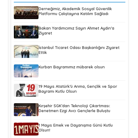
Derneğimiz, Akademik Sosyal Güvenlik
Platformu Çalıştayına Katılım Sağladı
Bakan Yardımcımız Sayın Ahmet Aydın’a
Ziyaret
İstanbul Ticaret Odası Başkanlığını Ziyaret
Ettik
Kurban Bayramımız mübarek olsun
19 Mayıs Atatürk’ü Anma, Gençlik ve Spor
Bayramı Kutlu Olsun
Kırşehir SGK’dan Teknoloji Çıkartması:
Denetmen Ezgi Avcı Gençlerle Buluştu
1 Mayıs Emek ve Dayanışma Günü Kutlu
Olsun!