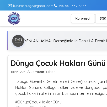
✉️
📞
kurumsalsgd@gmail.com
+90 501 339 77 43
Kurumsal
SGK 
YENİ ANLAŞMA : Derneğimiz ile Denizli & Demir H
Dünya Çocuk Hakları Günü 
Tarih:
20/11/2021
Yazar:
Editör
Sosyal Güvenlik Denetmenleri Derneği olarak, yarın
Hakları Gününü kutluyor, ülkemizde ve dünyada; çal
çocuk hakkı ihlallerinin son bulmasını temenni ediyor
#DünyaÇocukHaklarıGünü