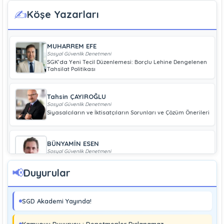
✍️
Köşe Yazarları
MUHARREM EFE
Sosyal Güvenlik Denetmeni
SGK’da Yeni Tecil Düzenlemesi: Borçlu Lehine Dengelenen
Tahsilat Politikası
Tahsin ÇAYIROĞLU
Sosyal Güvenlik Denetmeni
Siyasalcıların ve İktisatçıların Sorunları ve Çözüm Önerileri
BÜNYAMİN ESEN
Sosyal Güvenlik Denetmeni
Geliri Düşük Olan Çiftçiye Bağ-Kur Borcu Çıkmaz
📢
Duyurular
Boray UĞRAŞ
Sosyal Güvenlik Denetmeni
SGD Akademi Yayında!
Soma ve Ermenek’te Meydana Gelen Kazalar Büyük
Endüstriyel Kaza Sayılmakta Mıdır?
Kamuoyu Duyurusu : Denetmenler Dışlanamaz