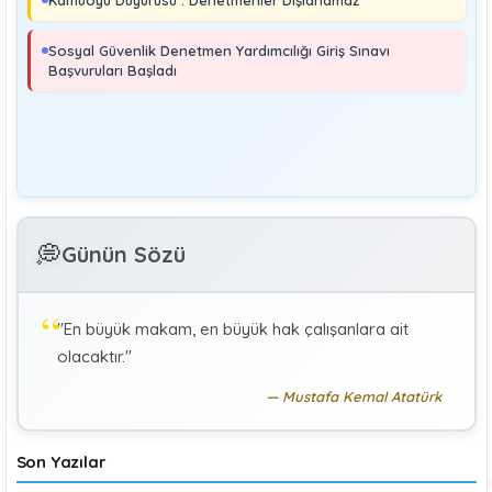
MURAT ÇİMEN
Sosyal Güvenlik Denetmeni
Sosyal Güvenlik Denetmen Yardımcılığı Giriş Sınavı
Kayıt Dışı İstihdamla Mücadeleye Farklı Bir Yaklaşım
Başvuruları Başladı
Editör
Yönetim
Denetmen Gözüyle İş Kanununa Bakış
GÜLAY GENCER
G
💭
Günün Sözü
Özel Sağlık Hizmeti Sunucularında Görev Yapan
Hekimlerin Sigortalılığı
"En büyük makam, en büyük hak çalışanlara ait
KÜBRA KOÇ
K
olacaktır."
Uluslararası Sosyal Politika Bağlamında İkili Sosyal
Güvenlik Anlaşmaları :Türkiye (Makale)
Mustafa Kemal Atatürk
Son Yazılar