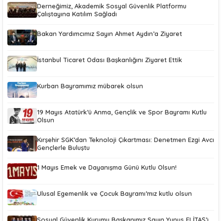
Derneğimiz, Akademik Sosyal Güvenlik Platformu
Çalıştayına Katılım Sağladı
Bakan Yardımcımız Sayın Ahmet Aydın’a Ziyaret
İstanbul Ticaret Odası Başkanlığını Ziyaret Ettik
Kurban Bayramımız mübarek olsun
19 Mayıs Atatürk’ü Anma, Gençlik ve Spor Bayramı Kutlu
Olsun
Kırşehir SGK’dan Teknoloji Çıkartması: Denetmen Ezgi Avcı
Gençlerle Buluştu
1 Mayıs Emek ve Dayanışma Günü Kutlu Olsun!
Ulusal Egemenlik ve Çocuk Bayramı’mız kutlu olsun
Sosyal Güvenlik Kurumu Başkanımız Sayın Yunus ELİTAŞ’ı