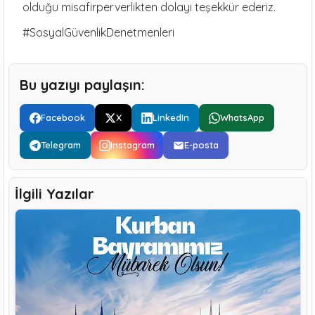
olduğu misafirperverlikten dolayı teşekkür ederiz.
#SosyalGüvenlikDenetmenleri
Bu yazıyı paylaşın:
Facebook
X
LinkedIn
WhatsApp
Telegram
Instagram
E-posta
İlgili Yazılar