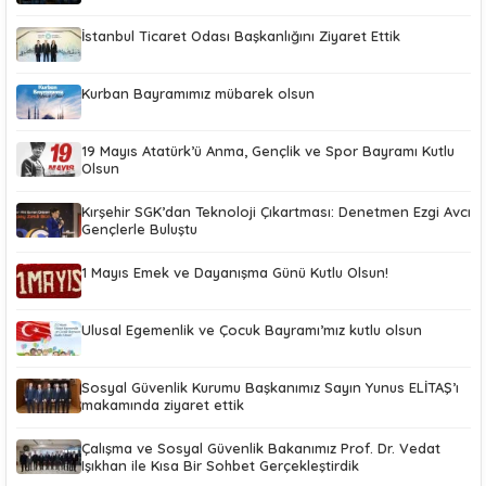
İstanbul Ticaret Odası Başkanlığını Ziyaret Ettik
Kurban Bayramımız mübarek olsun
19 Mayıs Atatürk’ü Anma, Gençlik ve Spor Bayramı Kutlu
Olsun
Kırşehir SGK’dan Teknoloji Çıkartması: Denetmen Ezgi Avcı
Gençlerle Buluştu
1 Mayıs Emek ve Dayanışma Günü Kutlu Olsun!
Ulusal Egemenlik ve Çocuk Bayramı’mız kutlu olsun
Sosyal Güvenlik Kurumu Başkanımız Sayın Yunus ELİTAŞ’ı
makamında ziyaret ettik
Çalışma ve Sosyal Güvenlik Bakanımız Prof. Dr. Vedat
Işıkhan ile Kısa Bir Sohbet Gerçekleştirdik