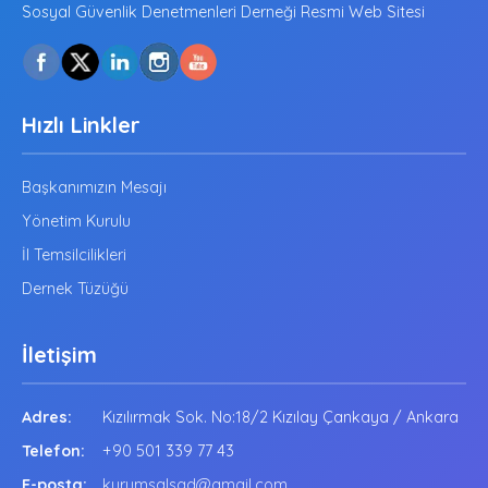
Sosyal Güvenlik Denetmenleri Derneği Resmi Web Sitesi
Hızlı Linkler
Başkanımızın Mesajı
Yönetim Kurulu
İl Temsilcilikleri
Dernek Tüzüğü
İletişim
Adres:
Kızılırmak Sok. No:18/2 Kızılay Çankaya / Ankara
Telefon:
+90 501 339 77 43
E-posta:
kurumsalsgd@gmail.com