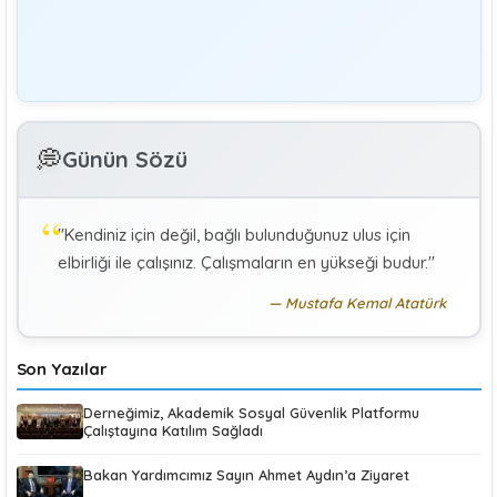
Editör
Yönetim
Denetmen Gözüyle İş Kanununa Bakış
GÜLAY GENCER
G
💭
Günün Sözü
Özel Sağlık Hizmeti Sunucularında Görev Yapan
Hekimlerin Sigortalılığı
"Kendiniz için değil, bağlı bulunduğunuz ulus için
KÜBRA KOÇ
K
elbirliği ile çalışınız. Çalışmaların en yükseği budur."
Uluslararası Sosyal Politika Bağlamında İkili Sosyal
Güvenlik Anlaşmaları :Türkiye (Makale)
Mustafa Kemal Atatürk
Son Yazılar
Derneğimiz, Akademik Sosyal Güvenlik Platformu
Çalıştayına Katılım Sağladı
Bakan Yardımcımız Sayın Ahmet Aydın’a Ziyaret