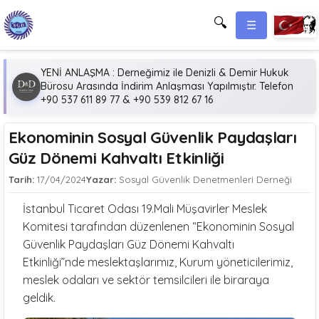
🔍
☰
YENİ ANLAŞMA : Derneğimiz ile Denizli & Demir Hukuk
Bürosu Arasında İndirim Anlaşması Yapılmıştır. Telefon
+90 537 611 89 77 & +90 539 812 67 16
Ekonominin Sosyal Güvenlik Paydaşları
Güz Dönemi Kahvaltı Etkinliği
Tarih:
17/04/2024
Yazar:
Sosyal Güvenlik Denetmenleri Derneği
İstanbul Ticaret Odası 19.Mali Müşavirler Meslek
Komitesi tarafından düzenlenen “Ekonominin Sosyal
Güvenlik Paydaşları Güz Dönemi Kahvaltı
Etkinliği”nde meslektaşlarımız, Kurum yöneticilerimiz,
meslek odaları ve sektör temsilcileri ile biraraya
geldik.