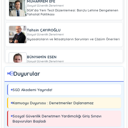
MUHARREM EFE
Sosyal Güvenlik Denetmeni
SGK’da Yeni Tecil Düzenlemesi: Borçlu Lehine Dengelenen
Tahsilat Politikası
Tahsin ÇAYIROĞLU
Sosyal Güvenlik Denetmeni
Siyasalcıların ve İktisatçıların Sorunları ve Çözüm Önerileri
BÜNYAMİN ESEN
Sosyal Güvenlik Denetmeni
Geliri Düşük Olan Çiftçiye Bağ-Kur Borcu Çıkmaz
📢
Duyurular
Boray UĞRAŞ
Sosyal Güvenlik Denetmeni
SGD Akademi Yayında!
Soma ve Ermenek’te Meydana Gelen Kazalar Büyük
Endüstriyel Kaza Sayılmakta Mıdır?
Kamuoyu Duyurusu : Denetmenler Dışlanamaz
MURAT ÇİMEN
Sosyal Güvenlik Denetmeni
Sosyal Güvenlik Denetmen Yardımcılığı Giriş Sınavı
Kayıt Dışı İstihdamla Mücadeleye Farklı Bir Yaklaşım
Başvuruları Başladı