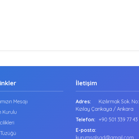
Linkler
İletişim
mızın Mesajı
Adres:
Kızılırmak Sok. No
Kızılay Çankaya / Ankara
 Kurulu
Telefon:
+90 501 339 77 43
cilikleri
E-posta:
 Tüzüğü
kurumsalsgd@gmail.com