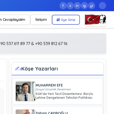
f
x
in
ig
yt
n Cevaplayalım
İletişim
🔐 Üye Girişi
90 537 611 89 77 & +90 539 812 67 16
✍️
Köşe Yazarları
MUHARREM EFE
Sosyal Güvenlik Denetmeni
SGK’da Yeni Tecil Düzenlemesi: Borçlu
Lehine Dengelenen Tahsilat Politikası
Tahsin ÇAYIROĞLU