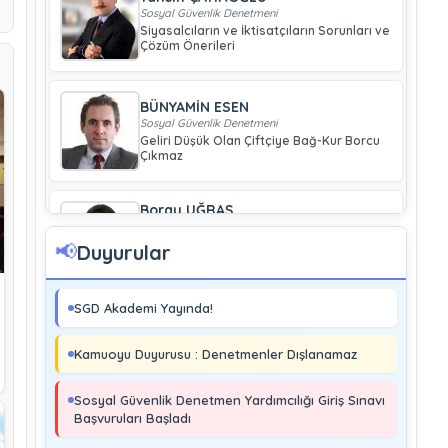
Sosyal Güvenlik Denetmeni
Siyasalcıların ve İktisatçıların Sorunları ve
Çözüm Önerileri
BÜNYAMİN ESEN
Sosyal Güvenlik Denetmeni
Geliri Düşük Olan Çiftçiye Bağ-Kur Borcu
Çıkmaz
Boray UĞRAŞ
Sosyal Güvenlik Denetmeni
Soma ve Ermenek’te Meydana Gelen
📢
Duyurular
Kazalar Büyük Endüstriyel Kaza
Sayılmakta Mıdır?
SGD Akademi Yayında!
MURAT ÇİMEN
Sosyal Güvenlik Denetmeni
Kamuoyu Duyurusu : Denetmenler Dışlanamaz
Kayıt Dışı İstihdamla Mücadeleye Farklı
Bir Yaklaşım
Sosyal Güvenlik Denetmen Yardımcılığı Giriş Sınavı
Başvuruları Başladı
Editör