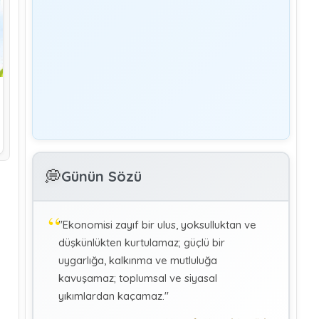
Yönetim
Denetmen Gözüyle İş Kanununa Bakış
GÜLAY GENCER
G
Özel Sağlık Hizmeti Sunucularında Görev
Yapan Hekimlerin Sigortalılığı
KÜBRA KOÇ
K
Uluslararası Sosyal Politika Bağlamında
💭
İkili Sosyal Güvenlik Anlaşmaları :Türkiye
Günün Sözü
(Makale)
"Ekonomisi zayıf bir ulus, yoksulluktan ve
düşkünlükten kurtulamaz; güçlü bir
uygarlığa, kalkınma ve mutluluğa
kavuşamaz; toplumsal ve siyasal
yıkımlardan kaçamaz."