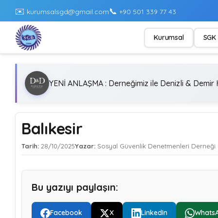
✉️
📞
kurumsalsgd@gmail.com
+90 501 339 77 43
Kurumsal
SGK 
YENİ ANLAŞMA : Derneğimiz ile Denizli & Demir H
Balıkesir
Tarih:
28/10/2025
Yazar:
Sosyal Güvenlik Denetmenleri Derneği
Bu yazıyı paylaşın:
Facebook
X
LinkedIn
Whats