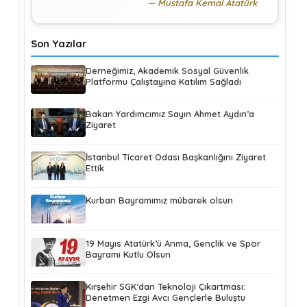
Mustafa Kemal Atatürk
Son Yazılar
Derneğimiz, Akademik Sosyal Güvenlik
Platformu Çalıştayına Katılım Sağladı
Bakan Yardımcımız Sayın Ahmet Aydın’a
Ziyaret
İstanbul Ticaret Odası Başkanlığını Ziyaret
Ettik
Kurban Bayramımız mübarek olsun
19 Mayıs Atatürk’ü Anma, Gençlik ve Spor
Bayramı Kutlu Olsun
Kırşehir SGK’dan Teknoloji Çıkartması:
Denetmen Ezgi Avcı Gençlerle Buluştu