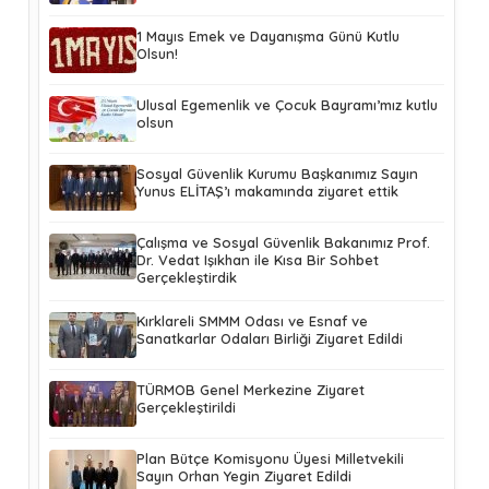
1 Mayıs Emek ve Dayanışma Günü Kutlu
Olsun!
Ulusal Egemenlik ve Çocuk Bayramı’mız kutlu
olsun
Sosyal Güvenlik Kurumu Başkanımız Sayın
Yunus ELİTAŞ’ı makamında ziyaret ettik
Çalışma ve Sosyal Güvenlik Bakanımız Prof.
Dr. Vedat Işıkhan ile Kısa Bir Sohbet
Gerçekleştirdik
Kırklareli SMMM Odası ve Esnaf ve
Sanatkarlar Odaları Birliği Ziyaret Edildi
TÜRMOB Genel Merkezine Ziyaret
Gerçekleştirildi
Plan Bütçe Komisyonu Üyesi Milletvekili
Sayın Orhan Yegin Ziyaret Edildi