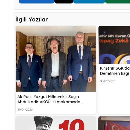
İlgili Yazılar
Kırşehir SGK’da
Denetmen Ezgi 
08/05/2026
Ak Parti Yozgat Milletvekili Sayın
Abdulkadir AKGÜL’ü makamında…
29/01/2026