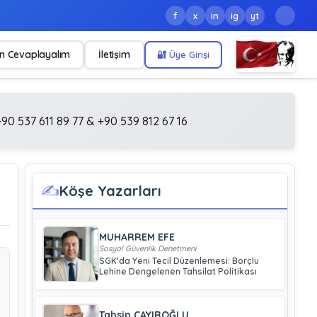
f
x
in
ig
yt
n Cevaplayalım
İletişim
🔐 Üye Girişi
90 537 611 89 77 & +90 539 812 67 16
✍️
Köşe Yazarları
MUHARREM EFE
Sosyal Güvenlik Denetmeni
SGK’da Yeni Tecil Düzenlemesi: Borçlu
Lehine Dengelenen Tahsilat Politikası
Tahsin ÇAYIROĞLU