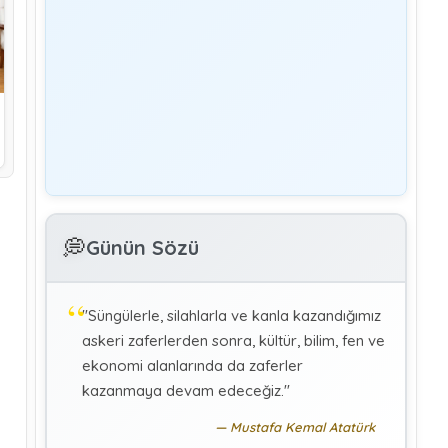
Yönetim
Denetmen Gözüyle İş Kanununa Bakış
GÜLAY GENCER
G
Özel Sağlık Hizmeti Sunucularında Görev
Yapan Hekimlerin Sigortalılığı
KÜBRA KOÇ
K
Uluslararası Sosyal Politika Bağlamında
💭
İkili Sosyal Güvenlik Anlaşmaları :Türkiye
Günün Sözü
(Makale)
"Süngülerle, silahlarla ve kanla kazandığımız
askeri zaferlerden sonra, kültür, bilim, fen ve
ekonomi alanlarında da zaferler
kazanmaya devam edeceğiz."
Mustafa Kemal Atatürk