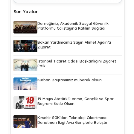
Son Yazılar
Derneğimiz, Akademik Sosyal Güvenlik
Platformu Çalıştayına Katılım Sağladı
Bakan Yardımcımız Sayın Ahmet Aydın’a
Ziyaret
İstanbul Ticaret Odası Başkanlığını Ziyaret
Ettik
Kurban Bayramımız mübarek olsun
19 Mayıs Atatürk’ü Anma, Gençlik ve Spor
Bayramı Kutlu Olsun
Kırşehir SGK’dan Teknoloji Çıkartması:
Denetmen Ezgi Avcı Gençlerle Buluştu