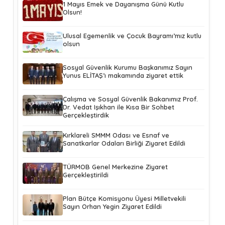
1 Mayıs Emek ve Dayanışma Günü Kutlu
Olsun!
Ulusal Egemenlik ve Çocuk Bayramı’mız kutlu
olsun
Sosyal Güvenlik Kurumu Başkanımız Sayın
Yunus ELİTAŞ’ı makamında ziyaret ettik
Çalışma ve Sosyal Güvenlik Bakanımız Prof.
Dr. Vedat Işıkhan ile Kısa Bir Sohbet
Gerçekleştirdik
Kırklareli SMMM Odası ve Esnaf ve
Sanatkarlar Odaları Birliği Ziyaret Edildi
TÜRMOB Genel Merkezine Ziyaret
Gerçekleştirildi
Plan Bütçe Komisyonu Üyesi Milletvekili
Sayın Orhan Yegin Ziyaret Edildi