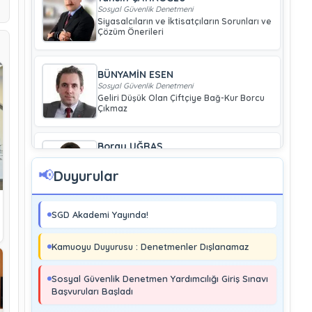
Sosyal Güvenlik Denetmeni
Siyasalcıların ve İktisatçıların Sorunları ve
Çözüm Önerileri
BÜNYAMİN ESEN
Sosyal Güvenlik Denetmeni
Geliri Düşük Olan Çiftçiye Bağ-Kur Borcu
Çıkmaz
Boray UĞRAŞ
Sosyal Güvenlik Denetmeni
Soma ve Ermenek’te Meydana Gelen
📢
Duyurular
Kazalar Büyük Endüstriyel Kaza
Sayılmakta Mıdır?
SGD Akademi Yayında!
MURAT ÇİMEN
Sosyal Güvenlik Denetmeni
Kamuoyu Duyurusu : Denetmenler Dışlanamaz
Kayıt Dışı İstihdamla Mücadeleye Farklı
Bir Yaklaşım
Sosyal Güvenlik Denetmen Yardımcılığı Giriş Sınavı
Başvuruları Başladı
Editör