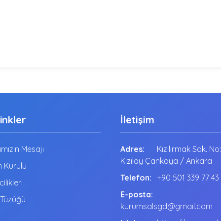
Linkler
İletişim
mızın Mesajı
Adres:
Kızılırmak Sok. No
Kızılay Çankaya / Ankara
 Kurulu
Telefon:
+90 501 339 77 43
cilikleri
E-posta:
 Tüzüğü
kurumsalsgd@gmail.com