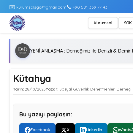
✉️
📞
kurumsalsgd@gmail.com
+90 501 339 77 43
Kurumsal
SGK 
YENİ ANLAŞMA : Derneğimiz ile Denizli & Demir H
Kütahya
Tarih:
28/10/2025
Yazar:
Sosyal Güvenlik Denetmenleri Derneği
Bu yazıyı paylaşın:
Facebook
X
LinkedIn
Whats