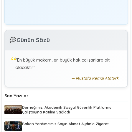
Editör
Yönetim
Denetmen Gözüyle İş Kanununa Bakış
GÜLAY GENCER
G
💭
Günün Sözü
Özel Sağlık Hizmeti Sunucularında Görev Yapan
Hekimlerin Sigortalılığı
"En büyük makam, en büyük hak çalışanlara ait
KÜBRA KOÇ
K
olacaktır."
Uluslararası Sosyal Politika Bağlamında İkili Sosyal
Güvenlik Anlaşmaları :Türkiye (Makale)
Mustafa Kemal Atatürk
Son Yazılar
Derneğimiz, Akademik Sosyal Güvenlik Platformu
Çalıştayına Katılım Sağladı
Bakan Yardımcımız Sayın Ahmet Aydın’a Ziyaret