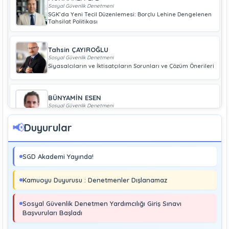
Sosyal Güvenlik Denetmeni
SGK’da Yeni Tecil Düzenlemesi: Borçlu Lehine Dengelenen
Tahsilat Politikası
Tahsin ÇAYIROĞLU
Sosyal Güvenlik Denetmeni
Siyasalcıların ve İktisatçıların Sorunları ve Çözüm Önerileri
BÜNYAMİN ESEN
Sosyal Güvenlik Denetmeni
Geliri Düşük Olan Çiftçiye Bağ-Kur Borcu Çıkmaz
📢
Duyurular
Boray UĞRAŞ
Sosyal Güvenlik Denetmeni
SGD Akademi Yayında!
Soma ve Ermenek’te Meydana Gelen Kazalar Büyük
Endüstriyel Kaza Sayılmakta Mıdır?
Kamuoyu Duyurusu : Denetmenler Dışlanamaz
MURAT ÇİMEN
Sosyal Güvenlik Denetmeni
Sosyal Güvenlik Denetmen Yardımcılığı Giriş Sınavı
Kayıt Dışı İstihdamla Mücadeleye Farklı Bir Yaklaşım
Başvuruları Başladı