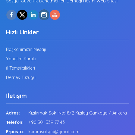
Sosyal Güvenlik Denetmenleri Derneği Resmi Web Sitesi
Hızlı Linkler
Başkanımızın Mesajı
Yönetim Kurulu
İl Temsilcilikleri
Dernek Tüzüğü
İletişim
Adres:
Kızılırmak Sok. No:18/2 Kızılay Çankaya / Ankara
Telefon:
+90 501 339 77 43
E-posta:
kurumsalsgd@gmail.com