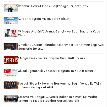
İstanbul Ticaret Odası Başkanlığını Ziyaret Ettik
Kurban Bayramımız mübarek olsun
19 Mayıs Atatürk’ü Anma, Gençlik ve Spor Bayramı Kutlu
Olsun
Kırşehir SGK’dan Teknoloji Çıkartması: Denetmen Ezgi Avcı
Gençlerle Buluştu
1 Mayıs Emek ve Dayanışma Günü Kutlu Olsun!
Ulusal Egemenlik ve Çocuk Bayramı’mız kutlu olsun
Sosyal Güvenlik Kurumu Başkanımız Sayın Yunus ELİTAŞ’ı
makamında ziyaret ettik
Çalışma ve Sosyal Güvenlik Bakanımız Prof. Dr. Vedat
Işıkhan ile Kısa Bir Sohbet Gerçekleştirdik