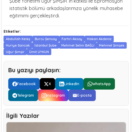
Şube Yönetimi Uğur ŞİMŞİR’ in katkısı ile 6.promosyon
istatistik bölümü arkadaşlarımıza yönelik muhasebe
eğitimimi gerçekleştirdi.
Etiketler:
Abdullah Keleş
Burcu Şensoy
Farhri Aksoy
Hakan Akdeniz
Huriye Sancak
İstanbul Şube
Mehmet Selim BAĞLI
Mehmet Şimşek
Uğur Şimşir
Ümit UYKUN
Bu yazıyı paylaşın:
Facebook
X
LinkedIn
WhatsApp
Telegram
Instagram
E-posta
İlgili Yazılar