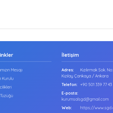
Linkler
İletişim
mızın Mesajı
Adres:
Kızılırmak Sok. No
Kızılay Çankaya / Ankara
 Kurulu
Telefon:
+90 501 339 77 43
cilikleri
E-posta:
 Tüzüğü
kurumsalsgd@gmail.com
Web:
https://www.sgd.o