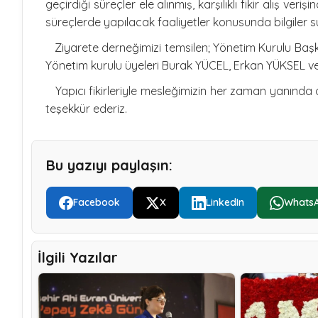
geçirdiği süreçler ele alınmış, karşılıklı fikir alış v
süreçlerde yapılacak faaliyetler konusunda bilgiler sun
Ziyarete derneğimizi temsilen; Yönetim Kurulu Başka
Yönetim kurulu üyeleri Burak YÜCEL, Erkan YÜKSEL ve
Yapıcı fikirleriyle mesleğimizin her zaman yanında 
teşekkür ederiz.
Bu yazıyı paylaşın:
Facebook
X
LinkedIn
Whats
İlgili Yazılar