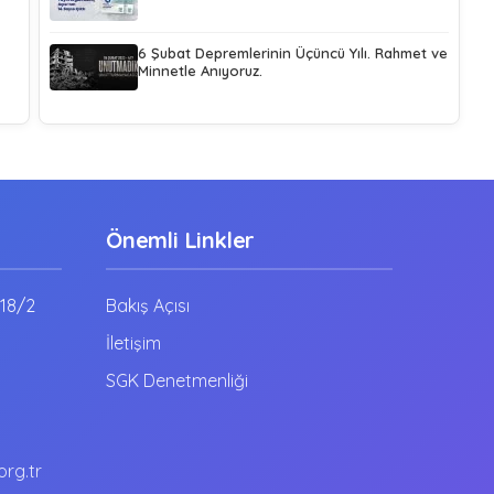
6 Şubat Depremlerinin Üçüncü Yılı. Rahmet ve
Minnetle Anıyoruz.
Önemli Linkler
:18/2
Bakış Açısı
İletişim
SGK Denetmenliği
rg.tr