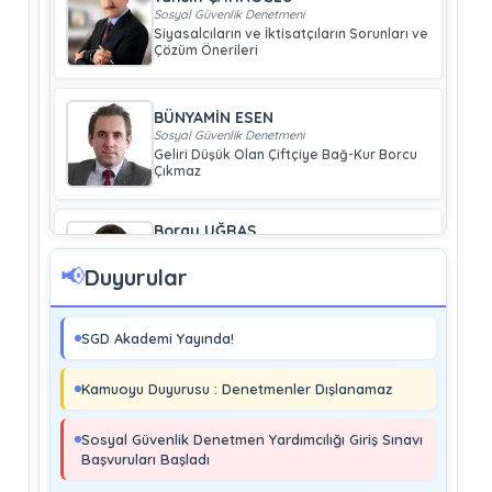
Sosyal Güvenlik Denetmeni
Siyasalcıların ve İktisatçıların Sorunları ve
Çözüm Önerileri
BÜNYAMİN ESEN
Sosyal Güvenlik Denetmeni
Geliri Düşük Olan Çiftçiye Bağ-Kur Borcu
Çıkmaz
Boray UĞRAŞ
Sosyal Güvenlik Denetmeni
Soma ve Ermenek’te Meydana Gelen
📢
Duyurular
Kazalar Büyük Endüstriyel Kaza
Sayılmakta Mıdır?
SGD Akademi Yayında!
MURAT ÇİMEN
Sosyal Güvenlik Denetmeni
Kamuoyu Duyurusu : Denetmenler Dışlanamaz
Kayıt Dışı İstihdamla Mücadeleye Farklı
Bir Yaklaşım
Sosyal Güvenlik Denetmen Yardımcılığı Giriş Sınavı
Başvuruları Başladı
Editör