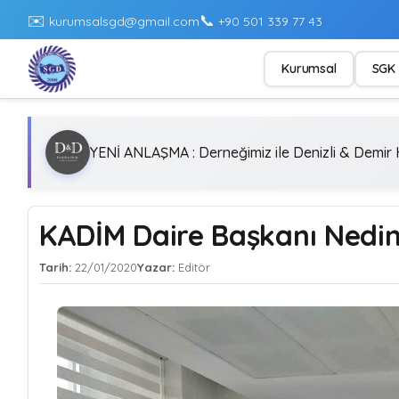
✉️
📞
kurumsalsgd@gmail.com
+90 501 339 77 43
Kurumsal
SGK 
YENİ ANLAŞMA : Derneğimiz ile Denizli & Demir H
KADİM Daire Başkanı Nedim
Tarih:
22/01/2020
Yazar:
Editör