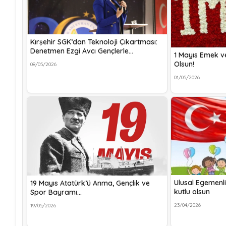
Kırşehir SGK’dan Teknoloji Çıkartması:
Denetmen Ezgi Avcı Gençlerle…
1 Mayıs Emek v
Olsun!
08/05/2026
01/05/2026
Ulusal Egemenl
19 Mayıs Atatürk’ü Anma, Gençlik ve
kutlu olsun
Spor Bayramı…
23/04/2026
19/05/2026