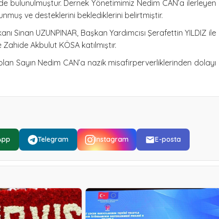
erişinde bulunulmuştur. Dernek Yönetimimiz Nedim CAN’a ilerleyen
muş ve desteklerini beklediklerini belirtmiştir.
nı Sinan UZUNPINAR, Başkan Yardımcısı Şerafettin YILDIZ ile
 Zahide Akbulut KÖSA katılmıştır.
olan Sayın Nedim CAN’a nazik misafirperverliklerinden dolayı
App
Telegram
Instagram
E-posta