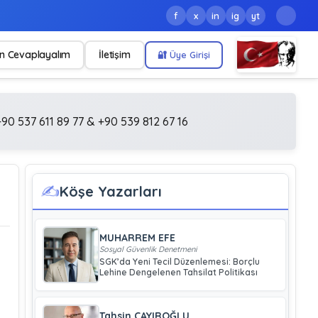
f
x
in
ig
yt
n Cevaplayalım
İletişim
🔐 Üye Girişi
90 537 611 89 77 & +90 539 812 67 16
✍️
Köşe Yazarları
MUHARREM EFE
Sosyal Güvenlik Denetmeni
SGK’da Yeni Tecil Düzenlemesi: Borçlu
Lehine Dengelenen Tahsilat Politikası
Tahsin ÇAYIROĞLU