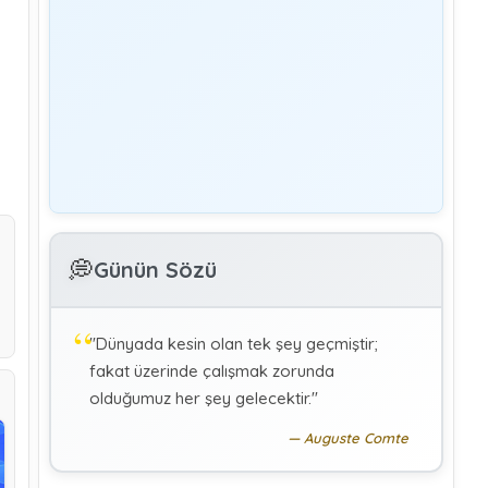
Yönetim
Denetmen Gözüyle İş Kanununa Bakış
GÜLAY GENCER
G
Özel Sağlık Hizmeti Sunucularında Görev
Yapan Hekimlerin Sigortalılığı
KÜBRA KOÇ
K
Uluslararası Sosyal Politika Bağlamında
💭
İkili Sosyal Güvenlik Anlaşmaları :Türkiye
Günün Sözü
(Makale)
"Dünyada kesin olan tek şey geçmiştir;
fakat üzerinde çalışmak zorunda
olduğumuz her şey gelecektir."
Auguste Comte