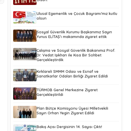
Ulusal Egemenlik ve Çocuk Bayramı’mız kutlu
olsun
Sosyal Güvenlik Kurumu Başkanımız Sayın
Yunus ELİTAŞ’ı makamında ziyaret ettik
Çalışma ve Sosyal Güvenlik Bakanımız Prof.
Dr. Vedat Işıkhan ile Kısa Bir Sohbet
Gerçekleştirdik
Kırklareli SMMM Odası ve Esnaf ve
Sanatkarlar Odaları Birliği Ziyaret Edildi
TÜRMOB Genel Merkezine Ziyaret
Gerçekleştirildi
Plan Bütçe Komisyonu Üyesi Milletvekili
Sayın Orhan Yegin Ziyaret Edildi
Bakış Açısı Dergisinin 14. Sayısı Çıktı!