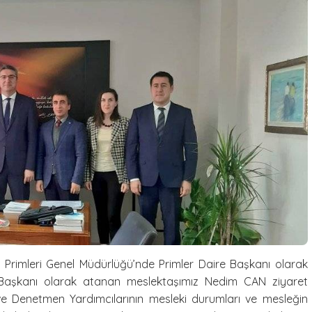
rimleri Genel Müdürlüğü’nde Primler Daire Başkanı olarak
e Başkanı olarak atanan meslektaşımız Nedim CAN ziyaret
 ve Denetmen Yardımcılarının mesleki durumları ve mesleğin