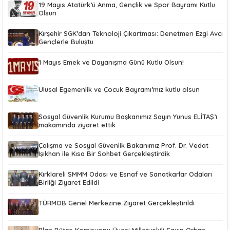
19 Mayıs Atatürk’ü Anma, Gençlik ve Spor Bayramı Kutlu
Olsun
Kırşehir SGK’dan Teknoloji Çıkartması: Denetmen Ezgi Avcı
Gençlerle Buluştu
1 Mayıs Emek ve Dayanışma Günü Kutlu Olsun!
Ulusal Egemenlik ve Çocuk Bayramı’mız kutlu olsun
Sosyal Güvenlik Kurumu Başkanımız Sayın Yunus ELİTAŞ’ı
makamında ziyaret ettik
Çalışma ve Sosyal Güvenlik Bakanımız Prof. Dr. Vedat
Işıkhan ile Kısa Bir Sohbet Gerçekleştirdik
Kırklareli SMMM Odası ve Esnaf ve Sanatkarlar Odaları
Birliği Ziyaret Edildi
TÜRMOB Genel Merkezine Ziyaret Gerçekleştirildi