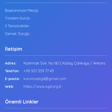
Başkanımızın Mesajı
Yönetim Kurulu
İl Temsilcilikleri
Dernek Tüzüğü
İletişim
Adres:
Kızılırmak Sok. No:18/2 Kızılay Çankaya / Ankara
Telefon:
+90 501 339 77 43
E-posta:
kurumsalsgd@gmail.com
Web:
https://www.sgd.org.tr
Önemli Linkler