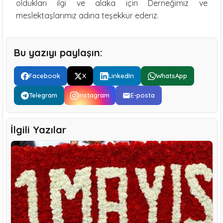
oldukları ilgi ve alaka için Derneğimiz ve
meslektaşlarımız adına teşekkür ederiz.
Bu yazıyı paylaşın:
Facebook
X
LinkedIn
WhatsApp
Telegram
Instagram
E-posta
İlgili Yazılar