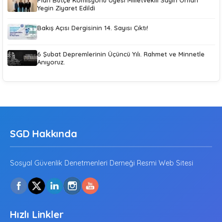
Plan Bütçe Komisyonu Üyesi Milletvekili Sayın Orhan
Yegin Ziyaret Edildi
Bakış Açısı Dergisinin 14. Sayısı Çıktı!
6 Şubat Depremlerinin Üçüncü Yılı. Rahmet ve Minnetle
Anıyoruz.
SGD Hakkında
Sosyal Güvenlik Denetmenleri Derneği Resmi Web Sitesi
Hızlı Linkler