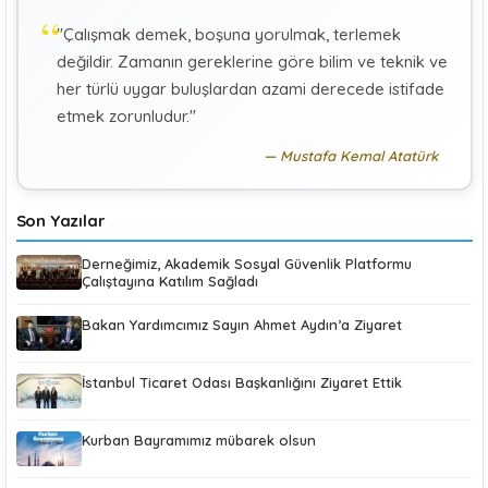
"Çalışmak demek, boşuna yorulmak, terlemek
KÜBRA KOÇ
K
değildir. Zamanın gereklerine göre bilim ve teknik ve
Uluslararası Sosyal Politika Bağlamında İkili Sosyal
Güvenlik Anlaşmaları :Türkiye (Makale)
her türlü uygar buluşlardan azami derecede istifade
etmek zorunludur."
Mustafa Kemal Atatürk
Son Yazılar
Derneğimiz, Akademik Sosyal Güvenlik Platformu
Çalıştayına Katılım Sağladı
Bakan Yardımcımız Sayın Ahmet Aydın’a Ziyaret
İstanbul Ticaret Odası Başkanlığını Ziyaret Ettik
Kurban Bayramımız mübarek olsun