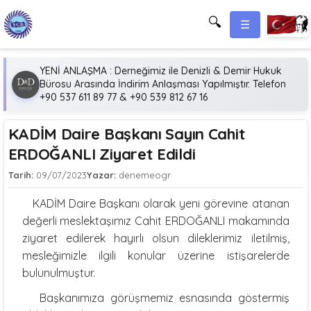
🔍
☰
YENİ ANLAŞMA : Derneğimiz ile Denizli & Demir Hukuk
Bürosu Arasında İndirim Anlaşması Yapılmıştır. Telefon
+90 537 611 89 77 & +90 539 812 67 16
KADİM Daire Başkanı Sayın Cahit
ERDOĞANLI Ziyaret Edildi
Tarih:
09/07/2023
Yazar:
denemeogr
KADİM Daire Başkanı olarak yeni görevine atanan
değerli meslektaşımız Cahit ERDOĞANLI makamında
ziyaret edilerek hayırlı olsun dileklerimiz iletilmiş,
mesleğimizle ilgili konular üzerine istişarelerde
bulunulmuştur.
Başkanımıza görüşmemiz esnasında göstermiş