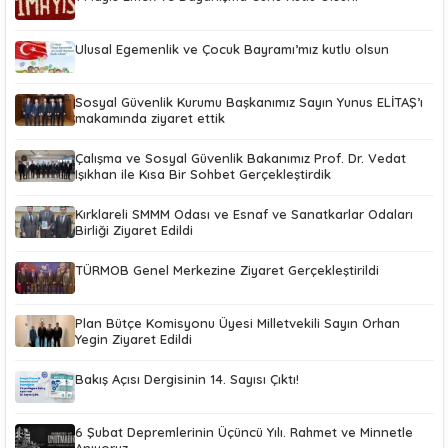
Ulusal Egemenlik ve Çocuk Bayramı’mız kutlu olsun
Sosyal Güvenlik Kurumu Başkanımız Sayın Yunus ELİTAŞ’ı
makamında ziyaret ettik
Çalışma ve Sosyal Güvenlik Bakanımız Prof. Dr. Vedat
Işıkhan ile Kısa Bir Sohbet Gerçekleştirdik
Kırklareli SMMM Odası ve Esnaf ve Sanatkarlar Odaları
Birliği Ziyaret Edildi
TÜRMOB Genel Merkezine Ziyaret Gerçekleştirildi
Plan Bütçe Komisyonu Üyesi Milletvekili Sayın Orhan
Yegin Ziyaret Edildi
Bakış Açısı Dergisinin 14. Sayısı Çıktı!
6 Şubat Depremlerinin Üçüncü Yılı. Rahmet ve Minnetle