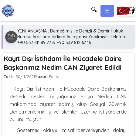
🔍
☰
YENİ ANLAŞMA : Derneğimiz ile Denizli & Demir Hukuk
Bürosu Arasında İndirim Anlaşması Yapılmıştır. Telefon
+90 537 611 89 77 & +90 539 812 67 16
Kayıt Dışı İstihdam İle Mücadele Daire
Başkanımız Nedim CAN Ziyaret Edildi
Tarih:
30/11/2021
Yazar:
Editör
Kayıt Dışı İstihdam İle Mücadele Daire Başkanımız
değerli meslek büyüğümüz Sayın Nedim CAN
makamında ziyaret edilmiş olup Sosyal Güvenlik
Denetmenlerinin iş ve işlemleri üzerine istişarelerde
bulunulmuştur.
Göstermiş olduğu misafirperverliğinden dolayı