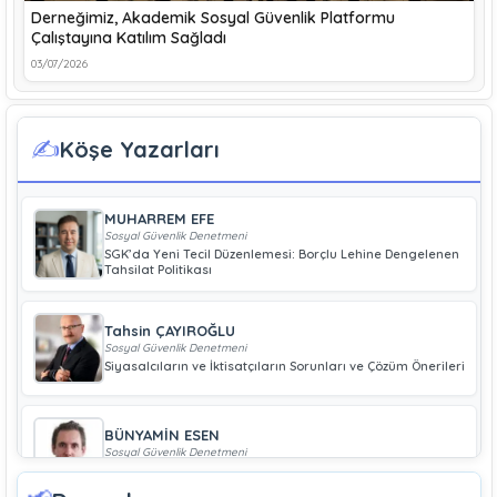
Derneğimiz, Akademik Sosyal Güvenlik Platformu
Çalıştayına Katılım Sağladı
03/07/2026
✍️
Köşe Yazarları
MUHARREM EFE
Sosyal Güvenlik Denetmeni
SGK’da Yeni Tecil Düzenlemesi: Borçlu Lehine Dengelenen
Tahsilat Politikası
Tahsin ÇAYIROĞLU
Sosyal Güvenlik Denetmeni
Siyasalcıların ve İktisatçıların Sorunları ve Çözüm Önerileri
BÜNYAMİN ESEN
Sosyal Güvenlik Denetmeni
Geliri Düşük Olan Çiftçiye Bağ-Kur Borcu Çıkmaz