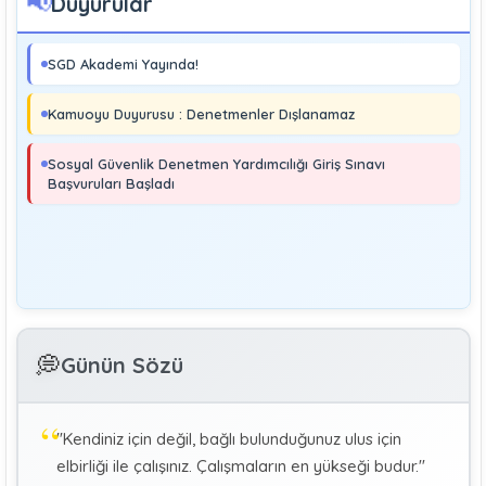
📢
Duyurular
Boray UĞRAŞ
Sosyal Güvenlik Denetmeni
SGD Akademi Yayında!
Soma ve Ermenek’te Meydana Gelen Kazalar Büyük
Endüstriyel Kaza Sayılmakta Mıdır?
Kamuoyu Duyurusu : Denetmenler Dışlanamaz
MURAT ÇİMEN
Sosyal Güvenlik Denetmeni
Sosyal Güvenlik Denetmen Yardımcılığı Giriş Sınavı
Kayıt Dışı İstihdamla Mücadeleye Farklı Bir Yaklaşım
Başvuruları Başladı
Editör
Yönetim
Denetmen Gözüyle İş Kanununa Bakış
GÜLAY GENCER
G
💭
Günün Sözü
Özel Sağlık Hizmeti Sunucularında Görev Yapan
Hekimlerin Sigortalılığı
"Kendiniz için değil, bağlı bulunduğunuz ulus için
KÜBRA KOÇ
K
elbirliği ile çalışınız. Çalışmaların en yükseği budur."
Uluslararası Sosyal Politika Bağlamında İkili Sosyal
Güvenlik Anlaşmaları :Türkiye (Makale)