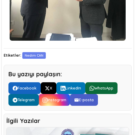
Etiketler:
Nedim CAN
Bu yazıyı paylaşın:
Facebook
X
LinkedIn
WhatsApp
Telegram
Instagram
E-posta
İlgili Yazılar