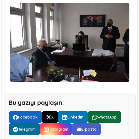
Bu yazıyı paylaşın:
Facebook
X
LinkedIn
WhatsApp
Telegram
Instagram
E-posta