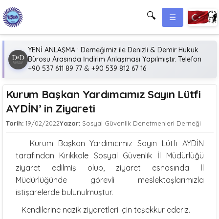
🔍
☰
YENİ ANLAŞMA : Derneğimiz ile Denizli & Demir Hukuk
Bürosu Arasında İndirim Anlaşması Yapılmıştır. Telefon
+90 537 611 89 77 & +90 539 812 67 16
Kurum Başkan Yardımcımız Sayın Lütfi
AYDİN’ in Ziyareti
Tarih:
19/02/2022
Yazar:
Sosyal Güvenlik Denetmenleri Derneği
Kurum Başkan Yardımcımız Sayın Lütfi AYDİN
tarafından Kırıkkale Sosyal Güvenlik İl Müdürlüğü
ziyaret edilmiş olup, ziyaret esnasında İl
Müdürlüğünde görevli meslektaşlarımızla
istişarelerde bulunulmuştur.
Kendilerine nazik ziyaretleri için teşekkür ederiz.