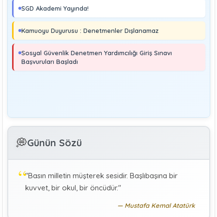
Sosyal Güvenlik Denetmeni
SGD Akademi Yayında!
Soma ve Ermenek’te Meydana Gelen Kazalar Büyük
Endüstriyel Kaza Sayılmakta Mıdır?
Kamuoyu Duyurusu : Denetmenler Dışlanamaz
MURAT ÇİMEN
Sosyal Güvenlik Denetmeni
Sosyal Güvenlik Denetmen Yardımcılığı Giriş Sınavı
Kayıt Dışı İstihdamla Mücadeleye Farklı Bir Yaklaşım
Başvuruları Başladı
Editör
Yönetim
Denetmen Gözüyle İş Kanununa Bakış
GÜLAY GENCER
G
💭
Günün Sözü
Özel Sağlık Hizmeti Sunucularında Görev Yapan
Hekimlerin Sigortalılığı
"Basın milletin müşterek sesidir. Başlıbaşına bir
KÜBRA KOÇ
K
kuvvet, bir okul, bir öncüdür."
Uluslararası Sosyal Politika Bağlamında İkili Sosyal
Güvenlik Anlaşmaları :Türkiye (Makale)
Mustafa Kemal Atatürk