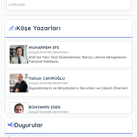
27/05/2026
✍️
Köşe Yazarları
MUHARREM EFE
Sosyal Güvenlik Denetmeni
SGK’da Yeni Tecil Düzenlemesi: Borçlu Lehine Dengelenen
Tahsilat Politikası
Tahsin ÇAYIROĞLU
Sosyal Güvenlik Denetmeni
Siyasalcıların ve İktisatçıların Sorunları ve Çözüm Önerileri
BÜNYAMİN ESEN
Sosyal Güvenlik Denetmeni
Geliri Düşük Olan Çiftçiye Bağ-Kur Borcu Çıkmaz
📢
Duyurular
Boray UĞRAŞ