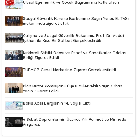
Ulusal Egemenlik ve Çocuk Bayramı’mız kutlu olsun
Sosyal Güvenlik Kurumu Başkanımız Sayın Yunus ELİTAŞ’ı
makamında ziyaret ettik
Çalışma ve Sosyal Güvenlik Bakanımız Prof. Dr. Vedat
Işıkhan ile Kısa Bir Sohbet Gerçekleştirdik
Kırklareli SMMM Odası ve Esnaf ve Sanatkarlar Odaları
Birliği Ziyaret Edildi
TÜRMOB Genel Merkezine Ziyaret Gerçekleştirildi
Plan Bütçe Komisyonu Üyesi Milletvekili Sayın Orhan
Yegin Ziyaret Edildi
Bakış Açısı Dergisinin 14. Sayısı Çıktı!
6 Şubat Depremlerinin Üçüncü Yılı. Rahmet ve Minnetle
Anıyoruz.