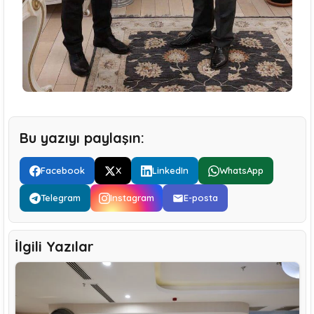
Bu yazıyı paylaşın:
Facebook
X
LinkedIn
WhatsApp
Telegram
Instagram
E-posta
İlgili Yazılar