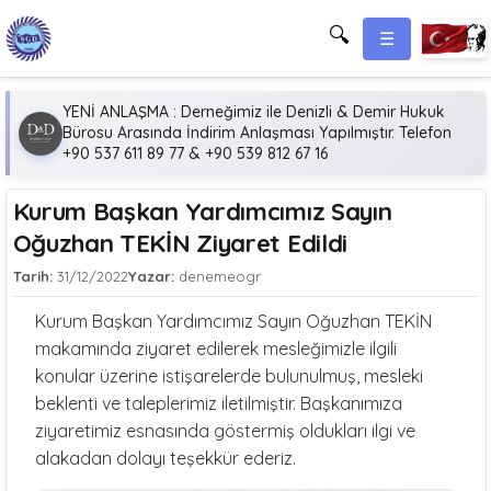
🔍
☰
YENİ ANLAŞMA : Derneğimiz ile Denizli & Demir Hukuk
Bürosu Arasında İndirim Anlaşması Yapılmıştır. Telefon
+90 537 611 89 77 & +90 539 812 67 16
Kurum Başkan Yardımcımız Sayın
Oğuzhan TEKİN Ziyaret Edildi
Tarih:
31/12/2022
Yazar:
denemeogr
Kurum Başkan Yardımcımız Sayın Oğuzhan TEKİN
makamında ziyaret edilerek mesleğimizle ilgili
konular üzerine istişarelerde bulunulmuş, mesleki
beklenti ve taleplerimiz iletilmiştir. Başkanımıza
ziyaretimiz esnasında göstermiş oldukları ilgi ve
alakadan dolayı teşekkür ederiz.