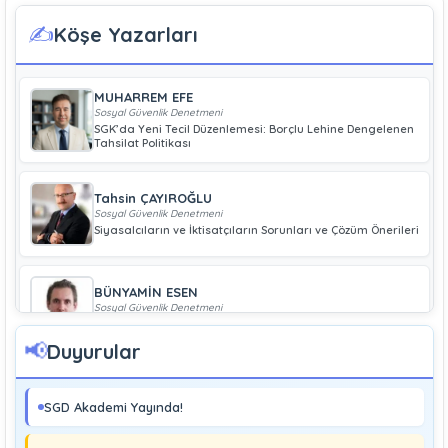
✍️
Köşe Yazarları
MUHARREM EFE
Sosyal Güvenlik Denetmeni
SGK’da Yeni Tecil Düzenlemesi: Borçlu Lehine Dengelenen
Tahsilat Politikası
Tahsin ÇAYIROĞLU
Sosyal Güvenlik Denetmeni
Siyasalcıların ve İktisatçıların Sorunları ve Çözüm Önerileri
BÜNYAMİN ESEN
Sosyal Güvenlik Denetmeni
Geliri Düşük Olan Çiftçiye Bağ-Kur Borcu Çıkmaz
📢
Duyurular
Boray UĞRAŞ
Sosyal Güvenlik Denetmeni
SGD Akademi Yayında!
Soma ve Ermenek’te Meydana Gelen Kazalar Büyük
Endüstriyel Kaza Sayılmakta Mıdır?