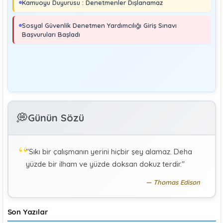
Kamuoyu Duyurusu : Denetmenler Dışlanamaz
MURAT ÇİMEN
Sosyal Güvenlik Denetmeni
Sosyal Güvenlik Denetmen Yardımcılığı Giriş Sınavı
Kayıt Dışı İstihdamla Mücadeleye Farklı Bir Yaklaşım
Başvuruları Başladı
Editör
Yönetim
Denetmen Gözüyle İş Kanununa Bakış
GÜLAY GENCER
G
💭
Günün Sözü
Özel Sağlık Hizmeti Sunucularında Görev Yapan
Hekimlerin Sigortalılığı
"Sıkı bir çalışmanın yerini hiçbir şey alamaz. Deha
KÜBRA KOÇ
K
yüzde bir ilham ve yüzde doksan dokuz terdir."
Uluslararası Sosyal Politika Bağlamında İkili Sosyal
Güvenlik Anlaşmaları :Türkiye (Makale)
Thomas Edison
Son Yazılar