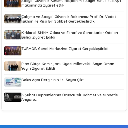
Sosyal Güvenlik Kurumu Başkanımız Sayın Yunus ELİTAŞ’ı
makamında ziyaret ettik
Çalışma ve Sosyal Güvenlik Bakanımız Prof. Dr. Vedat
Işıkhan ile Kısa Bir Sohbet Gerçekleştirdik
Kırklareli SMMM Odası ve Esnaf ve Sanatkarlar Odaları
Birliği Ziyaret Edildi
TÜRMOB Genel Merkezine Ziyaret Gerçekleştirildi
Plan Bütçe Komisyonu Üyesi Milletvekili Sayın Orhan
Yegin Ziyaret Edildi
Bakış Açısı Dergisinin 14. Sayısı Çıktı!
6 Şubat Depremlerinin Üçüncü Yılı. Rahmet ve Minnetle
Anıyoruz.