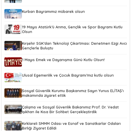
Kurban Bayramımız mübarek olsun
19 Mayıs Atatürk’ü Anma, Gençlik ve Spor Bayramı Kutlu
Olsun
Kırşehir SGK’dan Teknoloji Çıkartması: Denetmen Ezgi Avcı
Gençlerle Buluştu
1 Mayıs Emek ve Dayanışma Günü Kutlu Olsun!
Ulusal Egemenlik ve Çocuk Bayramı’mız kutlu olsun
Sosyal Güvenlik Kurumu Başkanımız Sayın Yunus ELİTAŞ’ı
makamında ziyaret ettik
Çalışma ve Sosyal Güvenlik Bakanımız Prof. Dr. Vedat
Işıkhan ile Kısa Bir Sohbet Gerçekleştirdik
Kırklareli SMMM Odası ve Esnaf ve Sanatkarlar Odaları
Birliği Ziyaret Edildi