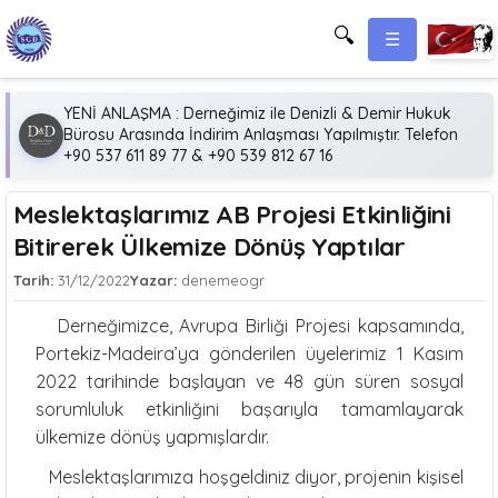
🔍
☰
YENİ ANLAŞMA : Derneğimiz ile Denizli & Demir Hukuk
Bürosu Arasında İndirim Anlaşması Yapılmıştır. Telefon
+90 537 611 89 77 & +90 539 812 67 16
Meslektaşlarımız AB Projesi Etkinliğini
Bitirerek Ülkemize Dönüş Yaptılar
Tarih:
31/12/2022
Yazar:
denemeogr
Derneğimizce, Avrupa Birliği Projesi kapsamında,
Portekiz-Madeira’ya gönderilen üyelerimiz 1 Kasım
2022 tarihinde başlayan ve 48 gün süren sosyal
sorumluluk etkinliğini başarıyla tamamlayarak
ülkemize dönüş yapmışlardır.
Meslektaşlarımıza hoşgeldiniz diyor, projenin kişisel