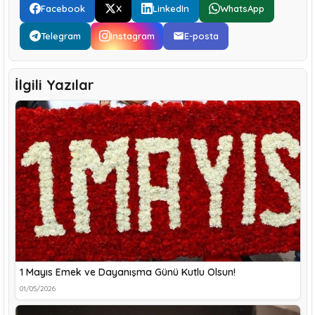
Facebook
X
LinkedIn
WhatsApp
Telegram
Instagram
E-posta
İlgili Yazılar
1 Mayıs Emek ve Dayanışma Günü Kutlu Olsun!
01/05/2026