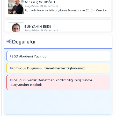
Tahsin ÇAYIROĞLU
Sosyal Güvenlik Denetmeni
Siyasalcıların ve İktisatçıların Sorunları ve Çözüm Önerileri
BÜNYAMİN ESEN
Sosyal Güvenlik Denetmeni
Geliri Düşük Olan Çiftçiye Bağ-Kur Borcu Çıkmaz
📢
Duyurular
Boray UĞRAŞ
Sosyal Güvenlik Denetmeni
SGD Akademi Yayında!
Soma ve Ermenek’te Meydana Gelen Kazalar Büyük
Endüstriyel Kaza Sayılmakta Mıdır?
Kamuoyu Duyurusu : Denetmenler Dışlanamaz
MURAT ÇİMEN
Sosyal Güvenlik Denetmeni
Sosyal Güvenlik Denetmen Yardımcılığı Giriş Sınavı
Kayıt Dışı İstihdamla Mücadeleye Farklı Bir Yaklaşım
Başvuruları Başladı
Editör
Yönetim
Denetmen Gözüyle İş Kanununa Bakış