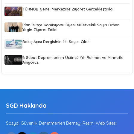
TÜRMOB Genel Merkezine Ziyaret Gerçekleştirildi
Plan Bütçe Komisyonu Üyesi Milletvekili Sayın Orhan
Yegin Ziyaret Edildi
Bakış Açısı Dergisinin 14. Sayısı Çıktı!
6 Şubat Depremlerinin Üçüncü Yılı. Rahmet ve Minnetle
Anıyoruz.
SGD Hakkında
Sosyal Güvenlik Denetmenleri Derneği Resmi Web Sitesi