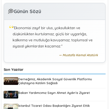
GÜLAY GENCER
G
💭
Günün Sözü
Özel Sağlık Hizmeti Sunucularında Görev Yapan
Hekimlerin Sigortalılığı
"Ekonomisi zayıf bir ulus, yoksulluktan ve
KÜBRA KOÇ
K
düşkünlükten kurtulamaz; güçlü bir uygarlığa,
Uluslararası Sosyal Politika Bağlamında İkili Sosyal
Güvenlik Anlaşmaları :Türkiye (Makale)
kalkınma ve mutluluğa kavuşamaz; toplumsal ve
siyasal yıkımlardan kaçamaz."
Mustafa Kemal Atatürk
Son Yazılar
Derneğimiz, Akademik Sosyal Güvenlik Platformu
Çalıştayına Katılım Sağladı
Bakan Yardımcımız Sayın Ahmet Aydın’a Ziyaret
İstanbul Ticaret Odası Başkanlığını Ziyaret Ettik