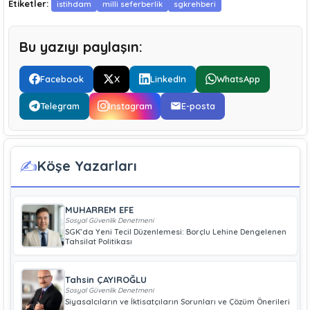
Etiketler:
istihdam
milli seferberlik
sgkrehberi
Bu yazıyı paylaşın:
Facebook
X
LinkedIn
WhatsApp
Telegram
Instagram
E-posta
✍️
Köşe Yazarları
MUHARREM EFE
Sosyal Güvenlik Denetmeni
SGK’da Yeni Tecil Düzenlemesi: Borçlu Lehine Dengelenen
Tahsilat Politikası
Tahsin ÇAYIROĞLU
Sosyal Güvenlik Denetmeni
Siyasalcıların ve İktisatçıların Sorunları ve Çözüm Önerileri