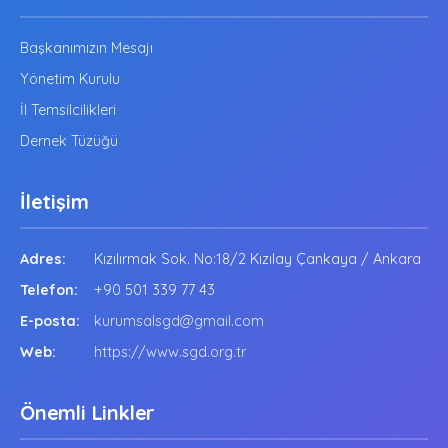
Başkanımızın Mesajı
Yönetim Kurulu
İl Temsilcilikleri
Dernek Tüzüğü
İletişim
Adres:
Kızılırmak Sok. No:18/2 Kızılay Çankaya / Ankara
Telefon:
+90 501 339 77 43
E-posta:
kurumsalsgd@gmail.com
Web:
https://www.sgd.org.tr
Önemli Linkler