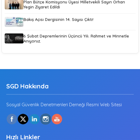
Plan Bütçe Komisyonu Üyesi Milletvekili Sayın Orhan
Yegin Ziyaret Edildi
Bakış Açısı Dergisinin 14. Sayısı Çıktı!
6 Şubat Depremlerinin Üçüncü Yılı. Rahmet ve Minnetle
Anıyoruz.
SGD Hakkında
Sosyal Güvenlik Denetmenleri Derneği Resmi Web Sitesi
Hızlı Linkler