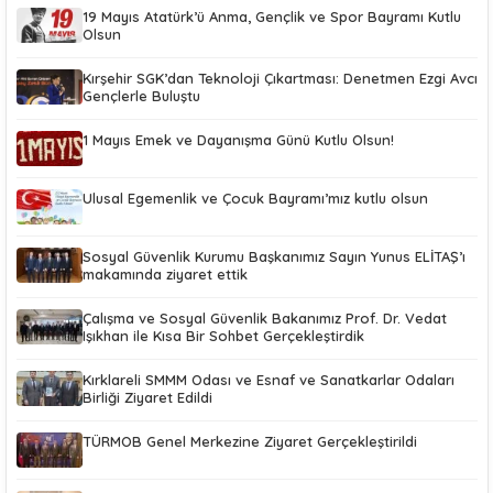
19 Mayıs Atatürk’ü Anma, Gençlik ve Spor Bayramı Kutlu
Olsun
Kırşehir SGK’dan Teknoloji Çıkartması: Denetmen Ezgi Avcı
Gençlerle Buluştu
1 Mayıs Emek ve Dayanışma Günü Kutlu Olsun!
Ulusal Egemenlik ve Çocuk Bayramı’mız kutlu olsun
Sosyal Güvenlik Kurumu Başkanımız Sayın Yunus ELİTAŞ’ı
makamında ziyaret ettik
Çalışma ve Sosyal Güvenlik Bakanımız Prof. Dr. Vedat
Işıkhan ile Kısa Bir Sohbet Gerçekleştirdik
Kırklareli SMMM Odası ve Esnaf ve Sanatkarlar Odaları
Birliği Ziyaret Edildi
TÜRMOB Genel Merkezine Ziyaret Gerçekleştirildi