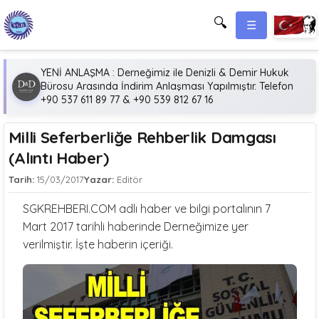
🔍
☰
YENİ ANLAŞMA : Derneğimiz ile Denizli & Demir Hukuk
Bürosu Arasında İndirim Anlaşması Yapılmıştır. Telefon
+90 537 611 89 77 & +90 539 812 67 16
Milli Seferberliğe Rehberlik Damgası
(Alıntı Haber)
Tarih:
15/03/2017
Yazar:
Editör
SGKREHBERI.COM adlı haber ve bilgi portalının 7
Mart 2017 tarihli haberinde Derneğimize yer
verilmiştir. İşte haberin içeriği.