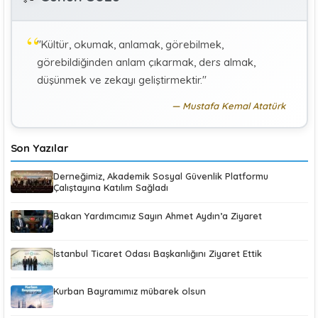
Hekimlerin Sigortalılığı
"Kültür, okumak, anlamak, görebilmek,
KÜBRA KOÇ
K
görebildiğinden anlam çıkarmak, ders almak,
Uluslararası Sosyal Politika Bağlamında İkili Sosyal
Güvenlik Anlaşmaları :Türkiye (Makale)
düşünmek ve zekayı geliştirmektir."
Mustafa Kemal Atatürk
Son Yazılar
Derneğimiz, Akademik Sosyal Güvenlik Platformu
Çalıştayına Katılım Sağladı
Bakan Yardımcımız Sayın Ahmet Aydın’a Ziyaret
İstanbul Ticaret Odası Başkanlığını Ziyaret Ettik
Kurban Bayramımız mübarek olsun