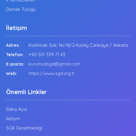
İl Temsilcilikleri
Dernek Tüzüğü
İletişim
Adres:
Kızılırmak Sok. No:18/2 Kızılay Çankaya / Ankara
Telefon:
+90 501 339 77 43
E-posta:
kurumsalsgd@gmail.com
Web:
https://www.sgd.org.tr
Önemli Linkler
Bakış Açısı
İletişim
SGK Denetmenliği