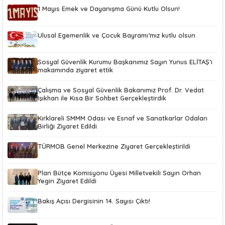
1 Mayıs Emek ve Dayanışma Günü Kutlu Olsun!
Ulusal Egemenlik ve Çocuk Bayramı’mız kutlu olsun
Sosyal Güvenlik Kurumu Başkanımız Sayın Yunus ELİTAŞ’ı
makamında ziyaret ettik
Çalışma ve Sosyal Güvenlik Bakanımız Prof. Dr. Vedat
Işıkhan ile Kısa Bir Sohbet Gerçekleştirdik
Kırklareli SMMM Odası ve Esnaf ve Sanatkarlar Odaları
Birliği Ziyaret Edildi
TÜRMOB Genel Merkezine Ziyaret Gerçekleştirildi
Plan Bütçe Komisyonu Üyesi Milletvekili Sayın Orhan
Yegin Ziyaret Edildi
Bakış Açısı Dergisinin 14. Sayısı Çıktı!