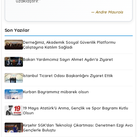
K
uzaklaştırır."
Uluslararası Sosyal Politika Bağlamında İkili Sosyal
Güvenlik Anlaşmaları :Türkiye (Makale)
Andre Maurois
Son Yazılar
Derneğimiz, Akademik Sosyal Güvenlik Platformu
Çalıştayına Katılım Sağladı
Bakan Yardımcımız Sayın Ahmet Aydın’a Ziyaret
İstanbul Ticaret Odası Başkanlığını Ziyaret Ettik
Kurban Bayramımız mübarek olsun
19 Mayıs Atatürk’ü Anma, Gençlik ve Spor Bayramı Kutlu
Olsun
Kırşehir SGK’dan Teknoloji Çıkartması: Denetmen Ezgi Avcı
Gençlerle Buluştu