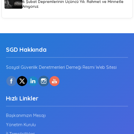
6 Şubat Depremlerinin Üçüncü Yılı. Rahmet ve Minnetle
Anıyoruz.
SGD Hakkında
Sosyal Güvenlik Denetmenleri Derneği Resmi Web Sitesi
Hızlı Linkler
Başkanımızın Mesajı
Yönetim Kurulu