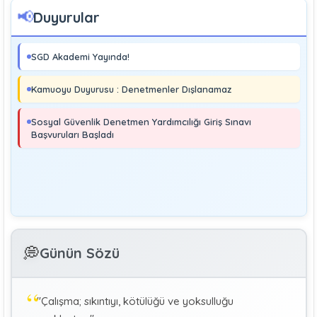
📢
Duyurular
Boray UĞRAŞ
Sosyal Güvenlik Denetmeni
SGD Akademi Yayında!
Soma ve Ermenek’te Meydana Gelen Kazalar Büyük
Endüstriyel Kaza Sayılmakta Mıdır?
Kamuoyu Duyurusu : Denetmenler Dışlanamaz
MURAT ÇİMEN
Sosyal Güvenlik Denetmeni
Sosyal Güvenlik Denetmen Yardımcılığı Giriş Sınavı
Kayıt Dışı İstihdamla Mücadeleye Farklı Bir Yaklaşım
Başvuruları Başladı
Editör
Yönetim
Denetmen Gözüyle İş Kanununa Bakış
GÜLAY GENCER
G
💭
Günün Sözü
Özel Sağlık Hizmeti Sunucularında Görev Yapan
Hekimlerin Sigortalılığı
"Çalışma; sıkıntıyı, kötülüğü ve yoksulluğu
KÜBRA KOÇ