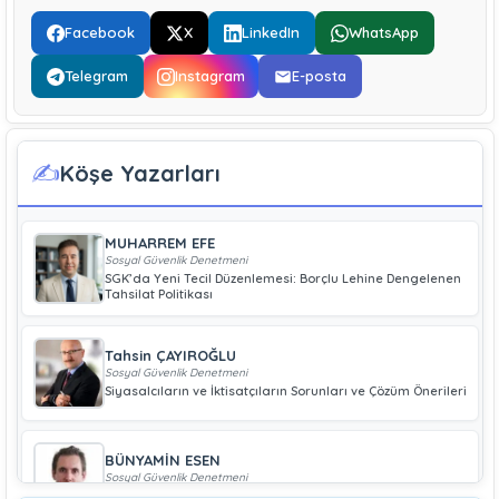
Facebook
X
LinkedIn
WhatsApp
Telegram
Instagram
E-posta
✍️
Köşe Yazarları
MUHARREM EFE
Sosyal Güvenlik Denetmeni
SGK’da Yeni Tecil Düzenlemesi: Borçlu Lehine Dengelenen
Tahsilat Politikası
Tahsin ÇAYIROĞLU
Sosyal Güvenlik Denetmeni
Siyasalcıların ve İktisatçıların Sorunları ve Çözüm Önerileri
BÜNYAMİN ESEN
Sosyal Güvenlik Denetmeni
Geliri Düşük Olan Çiftçiye Bağ-Kur Borcu Çıkmaz