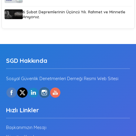
6 Şubat Depremlerinin Üçüncü Yılı. Rahmet ve Minnetle
Anıyoruz.
SGD Hakkında
Sosyal Güvenlik Denetmenleri Derneği Resmi Web Sitesi
Hızlı Linkler
Başkanımızın Mesajı