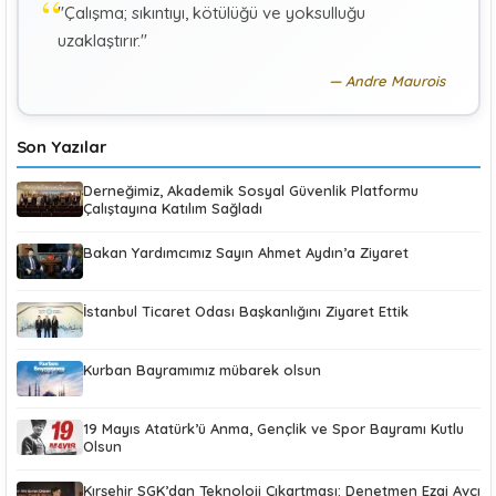
"Çalışma; sıkıntıyı, kötülüğü ve yoksulluğu
KÜBRA KOÇ
K
uzaklaştırır."
Uluslararası Sosyal Politika Bağlamında İkili Sosyal
Güvenlik Anlaşmaları :Türkiye (Makale)
Andre Maurois
Son Yazılar
Derneğimiz, Akademik Sosyal Güvenlik Platformu
Çalıştayına Katılım Sağladı
Bakan Yardımcımız Sayın Ahmet Aydın’a Ziyaret
İstanbul Ticaret Odası Başkanlığını Ziyaret Ettik
Kurban Bayramımız mübarek olsun
19 Mayıs Atatürk’ü Anma, Gençlik ve Spor Bayramı Kutlu
Olsun
Kırşehir SGK’dan Teknoloji Çıkartması: Denetmen Ezgi Avcı