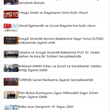
Gençlerle Buluştu
1 Mayıs Emek ve Dayanışma Günü Kutlu Olsun!
Ulusal Egemenlik ve Çocuk Bayramı’mız kutlu olsun
Sosyal Güvenlik Kurumu Başkanımız Sayın Yunus ELİTAŞ’ı
makamında ziyaret ettik
Çalışma ve Sosyal Güvenlik Bakanımız Prof. Dr. Vedat
Işıkhan ile Kısa Bir Sohbet Gerçekleştirdik
Kırklareli SMMM Odası ve Esnaf ve Sanatkarlar Odaları
Birliği Ziyaret Edildi
TÜRMOB Genel Merkezine Ziyaret Gerçekleştirildi
Plan Bütçe Komisyonu Üyesi Milletvekili Sayın Orhan
Yegin Ziyaret Edildi
Bakış Açısı Dergisinin 14. Sayısı Çıktı!