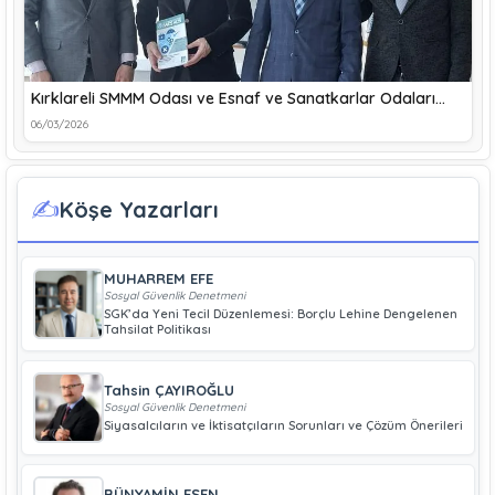
Kırklareli SMMM Odası ve Esnaf ve Sanatkarlar Odaları…
06/03/2026
✍️
Köşe Yazarları
MUHARREM EFE
Sosyal Güvenlik Denetmeni
SGK’da Yeni Tecil Düzenlemesi: Borçlu Lehine Dengelenen
Tahsilat Politikası
Tahsin ÇAYIROĞLU
Sosyal Güvenlik Denetmeni
Siyasalcıların ve İktisatçıların Sorunları ve Çözüm Önerileri
BÜNYAMİN ESEN