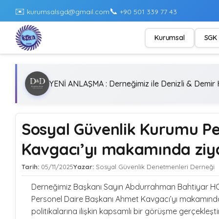
✉️
📞
kurumsalsgd@gmail.com
+90 501 339 77 43
Kurumsal
SGK 
YENİ ANLAŞMA : Derneğimiz ile Denizli & Demir H
Sosyal Güvenlik Kurumu Pe
Kavgacı’yı makamında ziya
Tarih:
05/11/2025
Yazar:
Sosyal Güvenlik Denetmenleri Derneği
Derneğimiz Başkanı Sayın Abdurrahman Bahtiyar HOZ
Personel Daire Başkanı Ahmet Kavgacı’yı makamında 
politikalarına ilişkin kapsamlı bir görüşme gerçekleştir