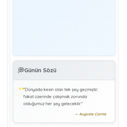
Yönetim
Denetmen Gözüyle İş Kanununa Bakış
GÜLAY GENCER
G
Özel Sağlık Hizmeti Sunucularında Görev
Yapan Hekimlerin Sigortalılığı
KÜBRA KOÇ
K
Uluslararası Sosyal Politika Bağlamında
💭
İkili Sosyal Güvenlik Anlaşmaları :Türkiye
Günün Sözü
(Makale)
"Dünyada kesin olan tek şey geçmiştir;
fakat üzerinde çalışmak zorunda
olduğumuz her şey gelecektir."
Auguste Comte