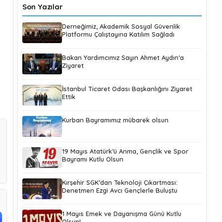
Son Yazılar
Derneğimiz, Akademik Sosyal Güvenlik
Platformu Çalıştayına Katılım Sağladı
Bakan Yardımcımız Sayın Ahmet Aydın’a
Ziyaret
İstanbul Ticaret Odası Başkanlığını Ziyaret
Ettik
Kurban Bayramımız mübarek olsun
19 Mayıs Atatürk’ü Anma, Gençlik ve Spor
Bayramı Kutlu Olsun
Kırşehir SGK’dan Teknoloji Çıkartması:
Denetmen Ezgi Avcı Gençlerle Buluştu
1 Mayıs Emek ve Dayanışma Günü Kutlu
Olsun!