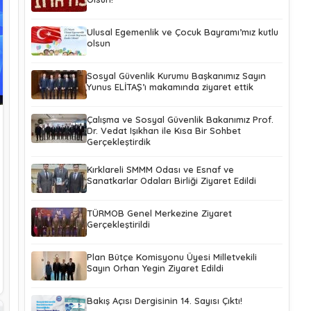
Ulusal Egemenlik ve Çocuk Bayramı’mız kutlu
olsun
Sosyal Güvenlik Kurumu Başkanımız Sayın
Yunus ELİTAŞ’ı makamında ziyaret ettik
Çalışma ve Sosyal Güvenlik Bakanımız Prof.
Dr. Vedat Işıkhan ile Kısa Bir Sohbet
Gerçekleştirdik
Kırklareli SMMM Odası ve Esnaf ve
Sanatkarlar Odaları Birliği Ziyaret Edildi
TÜRMOB Genel Merkezine Ziyaret
Gerçekleştirildi
Plan Bütçe Komisyonu Üyesi Milletvekili
Sayın Orhan Yegin Ziyaret Edildi
Bakış Açısı Dergisinin 14. Sayısı Çıktı!