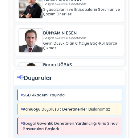
Sosyal Güvenlik Denetmeni
Siyasalcıların ve İktisatçıların Sorunları ve
Çözüm Önerileri
BÜNYAMİN ESEN
Sosyal Güvenlik Denetmeni
Geliri Düşük Olan Çiftçiye Bağ-Kur Borcu
Çıkmaz
Boray UĞRAŞ
Sosyal Güvenlik Denetmeni
Soma ve Ermenek’te Meydana Gelen
📢
Duyurular
Kazalar Büyük Endüstriyel Kaza
Sayılmakta Mıdır?
SGD Akademi Yayında!
MURAT ÇİMEN
Sosyal Güvenlik Denetmeni
Kamuoyu Duyurusu : Denetmenler Dışlanamaz
Kayıt Dışı İstihdamla Mücadeleye Farklı
Bir Yaklaşım
Sosyal Güvenlik Denetmen Yardımcılığı Giriş Sınavı
Başvuruları Başladı
Editör