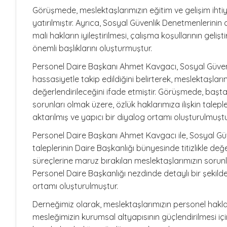
Görüşmede, meslektaşlarımızın eğitim ve gelişim ihtiy
yatırılmıştır. Ayrıca, Sosyal Güvenlik Denetmenlerini
mali hakların iyileştirilmesi, çalışma koşullarının gel
önemli başlıklarını oluşturmuştur.
Personel Daire Başkanı Ahmet Kavgacı, Sosyal Güvenli
hassasiyetle takip edildiğini belirterek, meslektaşlar
değerlendirileceğini ifade etmiştir. Görüşmede, başta
sorunları olmak üzere, özlük haklarımıza ilişkin talep
aktarılmış ve yapıcı bir diyalog ortamı oluşturulmuştu
Personel Daire Başkanı Ahmet Kavgacı ile, Sosyal Güv
taleplerinin Daire Başkanlığı bünyesinde titizlikle değ
süreçlerine maruz bırakılan meslektaşlarımızın sorunla
Personel Daire Başkanlığı nezdinde detaylı bir şekil
ortamı oluşturulmuştur.
Derneğimiz olarak, meslektaşlarımızın personel hakları
mesleğimizin kurumsal altyapısının güçlendirilmesi iç