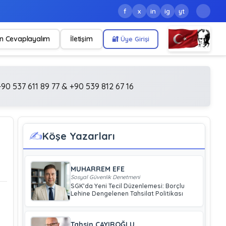
f
x
in
ig
yt
n Cevaplayalım
İletişim
🔐 Üye Girişi
90 537 611 89 77 & +90 539 812 67 16
✍️
Köşe Yazarları
MUHARREM EFE
Sosyal Güvenlik Denetmeni
SGK’da Yeni Tecil Düzenlemesi: Borçlu
Lehine Dengelenen Tahsilat Politikası
Tahsin ÇAYIROĞLU