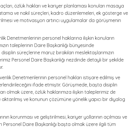
açları, özlük hakları ve kariyer planlaması konuları masaya
n atama ve nakil süreçleri, kadro düzenlemeleri, ek gösterge ve
iştirilmesi ve motivasyon artırıcı uygulamalar da görüşmenin
k Denetmenlerinin personel haklarına ilişkin konuların
ımızın taleplerinin Daire Başkanlığı bünyesinde
 disiplin süreçlerine maruz bırakılan meslektaşlarımızın
lerimiz Personel Daire Başkanlığı nezdinde detaylı bir şekilde
r.
enlik Denetmenlerinin personel hakları istişare edilmiş ve
erlendirileceğini ifade etmiştir. Görüşmede, başta disiplin
rı olmak üzere, özlük haklarımıza ilişkin taleplerimiz de
de aktarılmış ve konunun çözümüne yönelik yapıcı bir diyalog
nın korunması ve geliştirilmesi, kariyer yollarının açılması ve
in Personel Daire Başkanlığı başta olmak üzere ilgili tüm