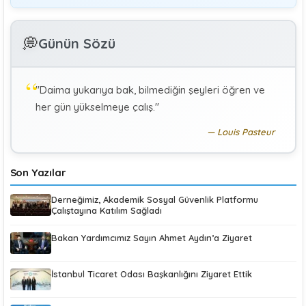
GÜLAY GENCER
G
💭
Günün Sözü
Özel Sağlık Hizmeti Sunucularında Görev Yapan
Hekimlerin Sigortalılığı
"Daima yukarıya bak, bilmediğin şeyleri öğren ve
KÜBRA KOÇ
K
her gün yükselmeye çalış."
Uluslararası Sosyal Politika Bağlamında İkili Sosyal
Güvenlik Anlaşmaları :Türkiye (Makale)
Louis Pasteur
Son Yazılar
Derneğimiz, Akademik Sosyal Güvenlik Platformu
Çalıştayına Katılım Sağladı
Bakan Yardımcımız Sayın Ahmet Aydın’a Ziyaret
İstanbul Ticaret Odası Başkanlığını Ziyaret Ettik