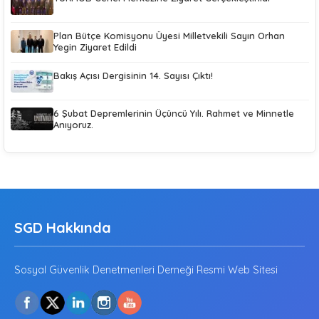
Plan Bütçe Komisyonu Üyesi Milletvekili Sayın Orhan
Yegin Ziyaret Edildi
Bakış Açısı Dergisinin 14. Sayısı Çıktı!
6 Şubat Depremlerinin Üçüncü Yılı. Rahmet ve Minnetle
Anıyoruz.
SGD Hakkında
Sosyal Güvenlik Denetmenleri Derneği Resmi Web Sitesi