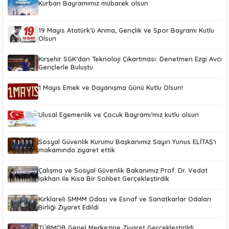
Kurban Bayramımız mübarek olsun
19 Mayıs Atatürk’ü Anma, Gençlik ve Spor Bayramı Kutlu
Olsun
Kırşehir SGK’dan Teknoloji Çıkartması: Denetmen Ezgi Avcı
Gençlerle Buluştu
1 Mayıs Emek ve Dayanışma Günü Kutlu Olsun!
Ulusal Egemenlik ve Çocuk Bayramı’mız kutlu olsun
Sosyal Güvenlik Kurumu Başkanımız Sayın Yunus ELİTAŞ’ı
makamında ziyaret ettik
Çalışma ve Sosyal Güvenlik Bakanımız Prof. Dr. Vedat
Işıkhan ile Kısa Bir Sohbet Gerçekleştirdik
Kırklareli SMMM Odası ve Esnaf ve Sanatkarlar Odaları
Birliği Ziyaret Edildi
TÜRMOB Genel Merkezine Ziyaret Gerçekleştirildi