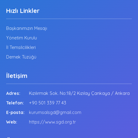
Hızlı Linkler
Başkanımızın Mesajı
Yönetim Kurulu
İl Temsilcilikleri
Dernek Tüzüğü
İletişim
Adres:
Kızılırmak Sok. No:18/2 Kızılay Çankaya / Ankara
Telefon:
+90 501 339 77 43
E-posta:
kurumsalsgd@gmail.com
Web:
https://www.sgd.org.tr