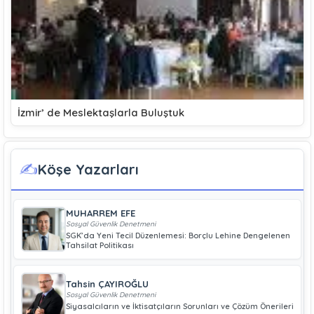
İzmir’ de Meslektaşlarla Buluştuk
✍️
Köşe Yazarları
MUHARREM EFE
Sosyal Güvenlik Denetmeni
SGK’da Yeni Tecil Düzenlemesi: Borçlu Lehine Dengelenen
Tahsilat Politikası
Tahsin ÇAYIROĞLU
Sosyal Güvenlik Denetmeni
Siyasalcıların ve İktisatçıların Sorunları ve Çözüm Önerileri