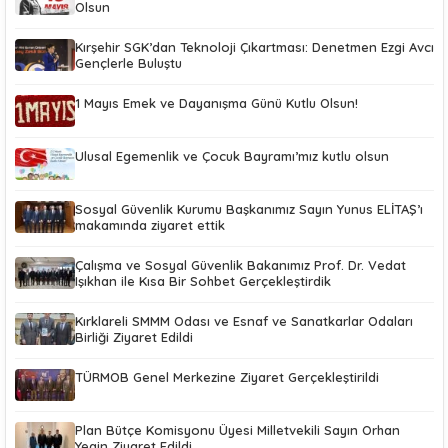
Olsun
Kırşehir SGK’dan Teknoloji Çıkartması: Denetmen Ezgi Avcı
Gençlerle Buluştu
1 Mayıs Emek ve Dayanışma Günü Kutlu Olsun!
Ulusal Egemenlik ve Çocuk Bayramı’mız kutlu olsun
Sosyal Güvenlik Kurumu Başkanımız Sayın Yunus ELİTAŞ’ı
makamında ziyaret ettik
Çalışma ve Sosyal Güvenlik Bakanımız Prof. Dr. Vedat
Işıkhan ile Kısa Bir Sohbet Gerçekleştirdik
Kırklareli SMMM Odası ve Esnaf ve Sanatkarlar Odaları
Birliği Ziyaret Edildi
TÜRMOB Genel Merkezine Ziyaret Gerçekleştirildi
Plan Bütçe Komisyonu Üyesi Milletvekili Sayın Orhan
Yegin Ziyaret Edildi