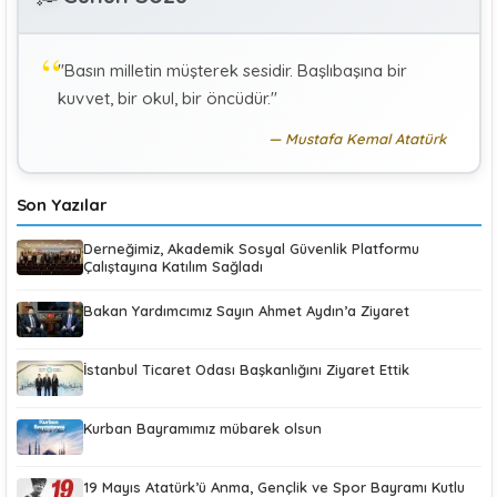
Hekimlerin Sigortalılığı
"Basın milletin müşterek sesidir. Başlıbaşına bir
KÜBRA KOÇ
K
kuvvet, bir okul, bir öncüdür."
Uluslararası Sosyal Politika Bağlamında İkili Sosyal
Güvenlik Anlaşmaları :Türkiye (Makale)
Mustafa Kemal Atatürk
Son Yazılar
Derneğimiz, Akademik Sosyal Güvenlik Platformu
Çalıştayına Katılım Sağladı
Bakan Yardımcımız Sayın Ahmet Aydın’a Ziyaret
İstanbul Ticaret Odası Başkanlığını Ziyaret Ettik
Kurban Bayramımız mübarek olsun
19 Mayıs Atatürk’ü Anma, Gençlik ve Spor Bayramı Kutlu