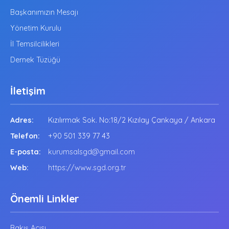
Başkanımızın Mesajı
Yönetim Kurulu
İl Temsilcilikleri
Dernek Tüzüğü
İletişim
Adres:
Kızılırmak Sok. No:18/2 Kızılay Çankaya / Ankara
Telefon:
+90 501 339 77 43
E-posta:
kurumsalsgd@gmail.com
Web:
https://www.sgd.org.tr
Önemli Linkler
Bakış Açısı