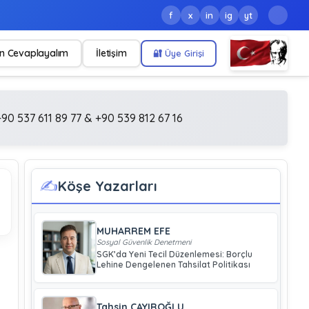
f
x
in
ig
yt
n Cevaplayalım
İletişim
🔐 Üye Girişi
90 537 611 89 77 & +90 539 812 67 16
✍️
Köşe Yazarları
MUHARREM EFE
Sosyal Güvenlik Denetmeni
SGK’da Yeni Tecil Düzenlemesi: Borçlu
Lehine Dengelenen Tahsilat Politikası
Tahsin ÇAYIROĞLU