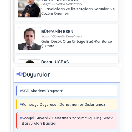
Sosyal Güvenlik Denetmeni
Siyasalcıların ve İktisatçıların Sorunları ve
Çözüm Önerileri
BÜNYAMİN ESEN
Sosyal Güvenlik Denetmeni
Geliri Düşük Olan Çiftçiye Bağ-Kur Borcu
Çıkmaz
Boray UĞRAŞ
Sosyal Güvenlik Denetmeni
Soma ve Ermenek’te Meydana Gelen
📢
Duyurular
Kazalar Büyük Endüstriyel Kaza
Sayılmakta Mıdır?
SGD Akademi Yayında!
MURAT ÇİMEN
Sosyal Güvenlik Denetmeni
Kamuoyu Duyurusu : Denetmenler Dışlanamaz
Kayıt Dışı İstihdamla Mücadeleye Farklı
Bir Yaklaşım
Sosyal Güvenlik Denetmen Yardımcılığı Giriş Sınavı
Başvuruları Başladı
Editör