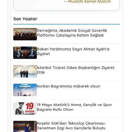
Mustafa Kemal Atatürk
Son Yazılar
Derneğimiz, Akademik Sosyal Güvenlik
Platformu Çalıştayına Katılım Sağladı
Bakan Yardımcımız Sayın Ahmet Aydın’a
Ziyaret
İstanbul Ticaret Odası Başkanlığını Ziyaret
Ettik
Kurban Bayramımız mübarek olsun
19 Mayıs Atatürk’ü Anma, Gençlik ve Spor
Bayramı Kutlu Olsun
Kırşehir SGK’dan Teknoloji Çıkartması:
Denetmen Ezgi Avcı Gençlerle Buluştu