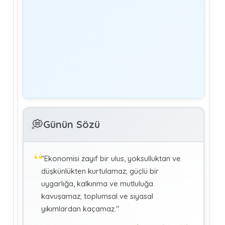
Yönetim
Denetmen Gözüyle İş Kanununa Bakış
GÜLAY GENCER
G
Özel Sağlık Hizmeti Sunucularında Görev
Yapan Hekimlerin Sigortalılığı
KÜBRA KOÇ
K
Uluslararası Sosyal Politika Bağlamında
💭
İkili Sosyal Güvenlik Anlaşmaları :Türkiye
Günün Sözü
(Makale)
"Ekonomisi zayıf bir ulus, yoksulluktan ve
düşkünlükten kurtulamaz; güçlü bir
uygarlığa, kalkınma ve mutluluğa
kavuşamaz; toplumsal ve siyasal
yıkımlardan kaçamaz."