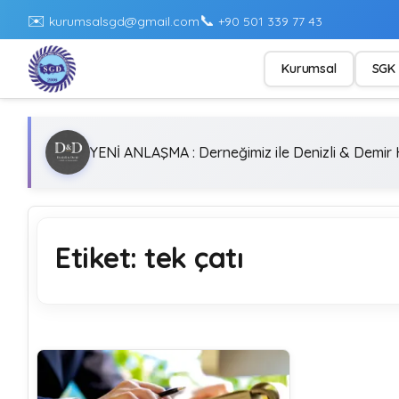
✉️
📞
kurumsalsgd@gmail.com
+90 501 339 77 43
Kurumsal
SGK 
YENİ ANLAŞMA : Derneğimiz ile Denizli & Demir H
Etiket:
tek çatı