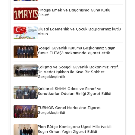
1 Mayıs Emek ve Dayanışma Günü Kutlu
Olsun!
Ulusal Egemenlik ve Çocuk Bayramı’mız kutlu
olsun
Sosyal Güvenlik Kurumu Başkanımız Sayın
Yunus ELİTAŞ’ı makamında ziyaret ettik
Çalışma ve Sosyal Güvenlik Bakanımız Prof.
Dr. Vedat Işıkhan ile Kısa Bir Sohbet
Gerçekleştirdik
Kırklareli SMMM Odası ve Esnaf ve
Sanatkarlar Odaları Birliği Ziyaret Edildi
TÜRMOB Genel Merkezine Ziyaret
Gerçekleştirildi
Plan Bütçe Komisyonu Üyesi Milletvekili
Sayın Orhan Yegin Ziyaret Edildi