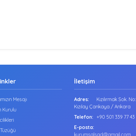
Linkler
İletişim
mızın Mesajı
Adres:
Kızılırmak Sok. No
Kızılay Çankaya / Ankara
 Kurulu
Telefon:
+90 501 339 77 43
cilikleri
E-posta:
 Tüzüğü
kurumsalsgd@gmail.com