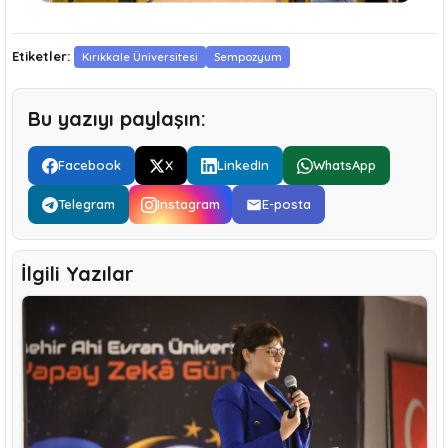
Etiketler:
Kırıkkale Üniversitesi
Sempozyum
Bu yazıyı paylaşın:
Facebook
X
LinkedIn
WhatsApp
Telegram
Instagram
E-posta
İlgili Yazılar