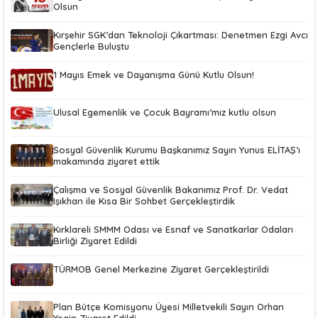
Olsun
Kırşehir SGK’dan Teknoloji Çıkartması: Denetmen Ezgi Avcı
Gençlerle Buluştu
1 Mayıs Emek ve Dayanışma Günü Kutlu Olsun!
Ulusal Egemenlik ve Çocuk Bayramı’mız kutlu olsun
Sosyal Güvenlik Kurumu Başkanımız Sayın Yunus ELİTAŞ’ı
makamında ziyaret ettik
Çalışma ve Sosyal Güvenlik Bakanımız Prof. Dr. Vedat
Işıkhan ile Kısa Bir Sohbet Gerçekleştirdik
Kırklareli SMMM Odası ve Esnaf ve Sanatkarlar Odaları
Birliği Ziyaret Edildi
TÜRMOB Genel Merkezine Ziyaret Gerçekleştirildi
Plan Bütçe Komisyonu Üyesi Milletvekili Sayın Orhan
Yegin Ziyaret Edildi