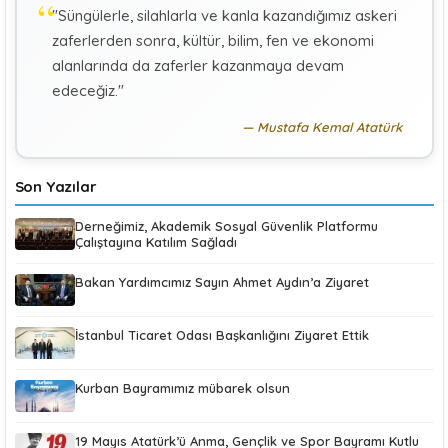
"Süngülerle, silahlarla ve kanla kazandığımız askeri
KÜBRA KOÇ
K
zaferlerden sonra, kültür, bilim, fen ve ekonomi
Uluslararası Sosyal Politika Bağlamında İkili Sosyal
Güvenlik Anlaşmaları :Türkiye (Makale)
alanlarında da zaferler kazanmaya devam
edeceğiz."
Mustafa Kemal Atatürk
Son Yazılar
Derneğimiz, Akademik Sosyal Güvenlik Platformu
Çalıştayına Katılım Sağladı
Bakan Yardımcımız Sayın Ahmet Aydın’a Ziyaret
İstanbul Ticaret Odası Başkanlığını Ziyaret Ettik
Kurban Bayramımız mübarek olsun
19 Mayıs Atatürk’ü Anma, Gençlik ve Spor Bayramı Kutlu