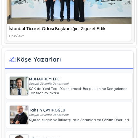
İstanbul Ticaret Odası Başkanlığını Ziyaret Ettik
18/06/2026
✍️
Köşe Yazarları
MUHARREM EFE
Sosyal Güvenlik Denetmeni
SGK’da Yeni Tecil Düzenlemesi: Borçlu Lehine Dengelenen
Tahsilat Politikası
Tahsin ÇAYIROĞLU
Sosyal Güvenlik Denetmeni
Siyasalcıların ve İktisatçıların Sorunları ve Çözüm Önerileri