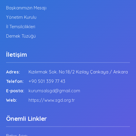
Başkanımızın Mesajı
Yönetim Kurulu
İl Temsilcilikleri
Dernek Tüzüğü
İletişim
Adres:
Kızılırmak Sok. No:18/2 Kızılay Çankaya / Ankara
Telefon:
+90 501 339 77 43
E-posta:
kurumsalsgd@gmail.com
Web:
https://www.sgd.org.tr
Önemli Linkler
Bakış Açısı