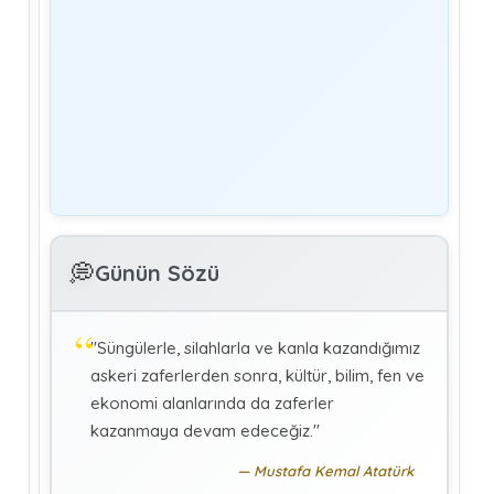
Yönetim
Denetmen Gözüyle İş Kanununa Bakış
GÜLAY GENCER
G
Özel Sağlık Hizmeti Sunucularında Görev
Yapan Hekimlerin Sigortalılığı
KÜBRA KOÇ
K
Uluslararası Sosyal Politika Bağlamında
💭
İkili Sosyal Güvenlik Anlaşmaları :Türkiye
Günün Sözü
(Makale)
"Süngülerle, silahlarla ve kanla kazandığımız
askeri zaferlerden sonra, kültür, bilim, fen ve
ekonomi alanlarında da zaferler
kazanmaya devam edeceğiz."
Mustafa Kemal Atatürk