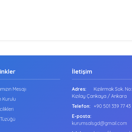
Linkler
İletişim
mızın Mesajı
Adres:
Kızılırmak Sok. No
Kızılay Çankaya / Ankara
 Kurulu
Telefon:
+90 501 339 77 43
cilikleri
E-posta:
 Tüzüğü
kurumsalsgd@gmail.com