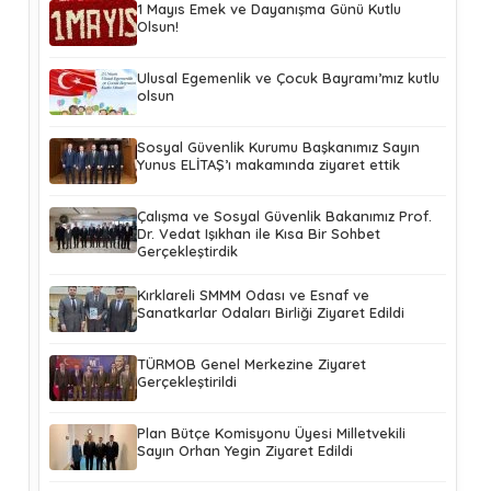
1 Mayıs Emek ve Dayanışma Günü Kutlu
Olsun!
Ulusal Egemenlik ve Çocuk Bayramı’mız kutlu
olsun
Sosyal Güvenlik Kurumu Başkanımız Sayın
Yunus ELİTAŞ’ı makamında ziyaret ettik
Çalışma ve Sosyal Güvenlik Bakanımız Prof.
Dr. Vedat Işıkhan ile Kısa Bir Sohbet
Gerçekleştirdik
Kırklareli SMMM Odası ve Esnaf ve
Sanatkarlar Odaları Birliği Ziyaret Edildi
TÜRMOB Genel Merkezine Ziyaret
Gerçekleştirildi
Plan Bütçe Komisyonu Üyesi Milletvekili
Sayın Orhan Yegin Ziyaret Edildi