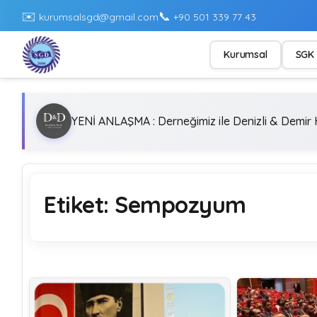
✉️
📞
kurumsalsgd@gmail.com
+90 501 339 77 43
Kurumsal
SGK 
YENİ ANLAŞMA : Derneğimiz ile Denizli & Demir H
Etiket:
Sempozyum