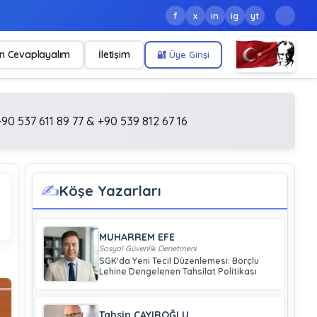
f
x
in
ig
yt
n Cevaplayalım
İletişim
🔐 Üye Girişi
90 537 611 89 77 & +90 539 812 67 16
✍️
Köşe Yazarları
MUHARREM EFE
Sosyal Güvenlik Denetmeni
SGK’da Yeni Tecil Düzenlemesi: Borçlu
Lehine Dengelenen Tahsilat Politikası
Tahsin ÇAYIROĞLU