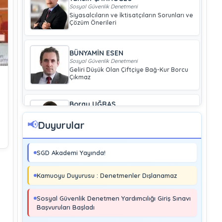
Sosyal Güvenlik Denetmeni
Siyasalcıların ve İktisatçıların Sorunları ve
Çözüm Önerileri
BÜNYAMİN ESEN
Sosyal Güvenlik Denetmeni
Geliri Düşük Olan Çiftçiye Bağ-Kur Borcu
Çıkmaz
Boray UĞRAŞ
Sosyal Güvenlik Denetmeni
Soma ve Ermenek’te Meydana Gelen
📢
Duyurular
Kazalar Büyük Endüstriyel Kaza
Sayılmakta Mıdır?
SGD Akademi Yayında!
MURAT ÇİMEN
Sosyal Güvenlik Denetmeni
Kamuoyu Duyurusu : Denetmenler Dışlanamaz
Kayıt Dışı İstihdamla Mücadeleye Farklı
Bir Yaklaşım
Sosyal Güvenlik Denetmen Yardımcılığı Giriş Sınavı
Başvuruları Başladı
Editör