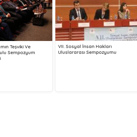
VII. Sosyal İnsan Hakları
amın Teşviki Ve
Uluslararası Sempozyumu
nulu Sempozyum
i