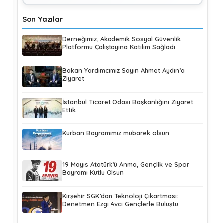
Son Yazılar
Derneğimiz, Akademik Sosyal Güvenlik
Platformu Çalıştayına Katılım Sağladı
Bakan Yardımcımız Sayın Ahmet Aydın’a
Ziyaret
İstanbul Ticaret Odası Başkanlığını Ziyaret
Ettik
Kurban Bayramımız mübarek olsun
19 Mayıs Atatürk’ü Anma, Gençlik ve Spor
Bayramı Kutlu Olsun
Kırşehir SGK’dan Teknoloji Çıkartması:
Denetmen Ezgi Avcı Gençlerle Buluştu