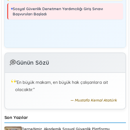
MURAT ÇİMEN
Sosyal Güvenlik Denetmeni
Sosyal Güvenlik Denetmen Yardımcılığı Giriş Sınavı
Kayıt Dışı İstihdamla Mücadeleye Farklı Bir Yaklaşım
Başvuruları Başladı
Editör
Yönetim
Denetmen Gözüyle İş Kanununa Bakış
GÜLAY GENCER
G
💭
Günün Sözü
Özel Sağlık Hizmeti Sunucularında Görev Yapan
Hekimlerin Sigortalılığı
"En büyük makam, en büyük hak çalışanlara ait
KÜBRA KOÇ
K
olacaktır."
Uluslararası Sosyal Politika Bağlamında İkili Sosyal
Güvenlik Anlaşmaları :Türkiye (Makale)
Mustafa Kemal Atatürk
Son Yazılar
Derneğimiz, Akademik Sosyal Güvenlik Platformu