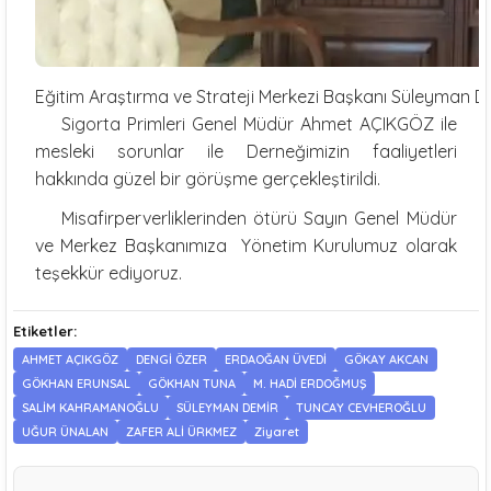
Eğitim Araştırma ve Strateji Merkezi Başkanı Süleyman DEM
Sigorta Primleri Genel Müdür Ahmet AÇIKGÖZ ile
mesleki sorunlar ile Derneğimizin faaliyetleri
hakkında güzel bir görüşme gerçekleştirildi.
Misafirperverliklerinden ötürü Sayın Genel Müdür
ve Merkez Başkanımıza Yönetim Kurulumuz olarak
teşekkür ediyoruz.
Etiketler:
AHMET AÇIKGÖZ
DENGİ ÖZER
ERDAOĞAN ÜVEDİ
GÖKAY AKCAN
GÖKHAN ERUNSAL
GÖKHAN TUNA
M. HADİ ERDOĞMUŞ
SALİM KAHRAMANOĞLU
SÜLEYMAN DEMİR
TUNCAY CEVHEROĞLU
UĞUR ÜNALAN
ZAFER ALİ ÜRKMEZ
Ziyaret