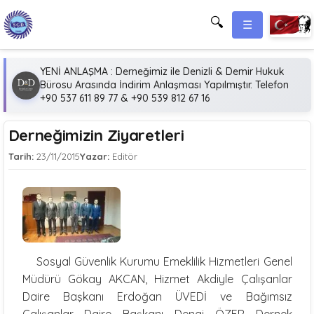
🔍
☰
YENİ ANLAŞMA : Derneğimiz ile Denizli & Demir Hukuk
Bürosu Arasında İndirim Anlaşması Yapılmıştır. Telefon
+90 537 611 89 77 & +90 539 812 67 16
Derneğimizin Ziyaretleri
Tarih:
23/11/2015
Yazar:
Editör
Sosyal Güvenlik Kurumu Emeklilik Hizmetleri Genel
Müdürü Gökay AKCAN, Hizmet Akdiyle Çalışanlar
Daire Başkanı Erdoğan ÜVEDİ ve Bağımsız
Çalışanlar Daire Başkanı Dengi ÖZER Dernek