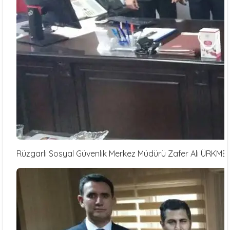
Rüzgarlı Sosyal Güvenlik Merkez Müdürü Zafer Ali ÜRKMEZ’