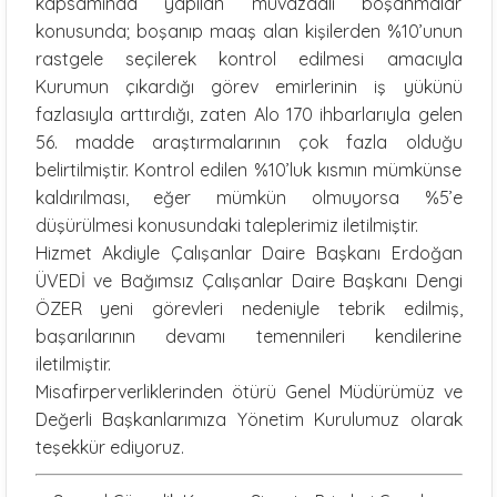
kapsamında yapılan muvazaalı boşanmalar
konusunda; boşanıp maaş alan kişilerden %10’unun
rastgele seçilerek kontrol edilmesi amacıyla
Kurumun çıkardığı görev emirlerinin iş yükünü
fazlasıyla arttırdığı, zaten Alo 170 ihbarlarıyla gelen
56. madde araştırmalarının çok fazla olduğu
belirtilmiştir. Kontrol edilen %10’luk kısmın mümkünse
kaldırılması, eğer mümkün olmuyorsa %5’e
düşürülmesi konusundaki taleplerimiz iletilmiştir.
Hizmet Akdiyle Çalışanlar Daire Başkanı Erdoğan
ÜVEDİ ve Bağımsız Çalışanlar Daire Başkanı Dengi
ÖZER yeni görevleri nedeniyle tebrik edilmiş,
başarılarının devamı temennileri kendilerine
iletilmiştir.
Misafirperverliklerinden ötürü Genel Müdürümüz ve
Değerli Başkanlarımıza Yönetim Kurulumuz olarak
teşekkür ediyoruz.