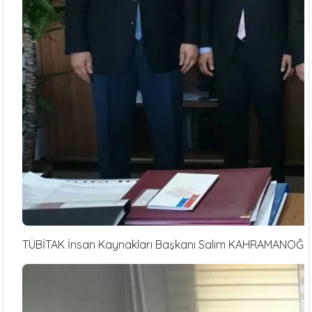
TÜBİTAK İnsan Kaynakları Başkanı Salim KAHRAMANOĞLU’