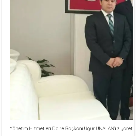
Yönetim Hizmetleri Daire Başkanı Uğur ÜNALAN’ı ziyaret.