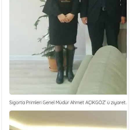
Sigorta Primleri Genel Müdür Ahmet AÇIKGÖZ’ ü ziyaret.