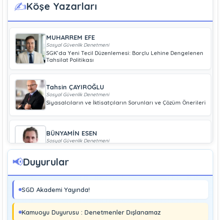
✍️
Köşe Yazarları
MUHARREM EFE
Sosyal Güvenlik Denetmeni
SGK’da Yeni Tecil Düzenlemesi: Borçlu Lehine Dengelenen
Tahsilat Politikası
Tahsin ÇAYIROĞLU
Sosyal Güvenlik Denetmeni
Siyasalcıların ve İktisatçıların Sorunları ve Çözüm Önerileri
BÜNYAMİN ESEN
Sosyal Güvenlik Denetmeni
Geliri Düşük Olan Çiftçiye Bağ-Kur Borcu Çıkmaz
📢
Duyurular
Boray UĞRAŞ
Sosyal Güvenlik Denetmeni
SGD Akademi Yayında!
Soma ve Ermenek’te Meydana Gelen Kazalar Büyük
Endüstriyel Kaza Sayılmakta Mıdır?
Kamuoyu Duyurusu : Denetmenler Dışlanamaz