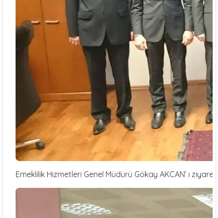
Emeklilik Hizmetleri Genel Müdürü Gökay AKCAN’ ı ziyaret.