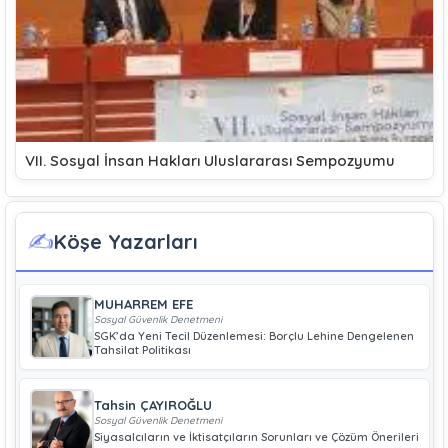
VII. Sosyal İnsan Hakları Uluslararası Sempozyumu
✍️
Köşe Yazarları
MUHARREM EFE
Sosyal Güvenlik Denetmeni
SGK’da Yeni Tecil Düzenlemesi: Borçlu Lehine Dengelenen
Tahsilat Politikası
Tahsin ÇAYIROĞLU
Sosyal Güvenlik Denetmeni
Siyasalcıların ve İktisatçıların Sorunları ve Çözüm Önerileri