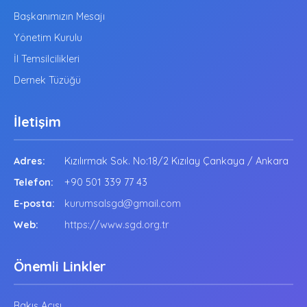
Başkanımızın Mesajı
Yönetim Kurulu
İl Temsilcilikleri
Dernek Tüzüğü
İletişim
Adres:
Kızılırmak Sok. No:18/2 Kızılay Çankaya / Ankara
Telefon:
+90 501 339 77 43
E-posta:
kurumsalsgd@gmail.com
Web:
https://www.sgd.org.tr
Önemli Linkler
Bakış Açısı