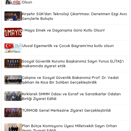
Olsun
Kırşehir SGK’dan Teknoloji Çıkartması: Denetmen Ezgi Avcı
Gençlerle Buluştu
1 Mayıs Emek ve Dayanışma Günü Kutlu Olsun!
Ulusal Egemenlik ve Çocuk Bayramı’mız kutlu olsun
Sosyal Güvenlik Kurumu Başkanımız Sayın Yunus ELİTAŞ’ı
makamında ziyaret ettik
Çalışma ve Sosyal Güvenlik Bakanımız Prof. Dr. Vedat
Işıkhan ile Kısa Bir Sohbet Gerçekleştirdik
Kırklareli SMMM Odası ve Esnaf ve Sanatkarlar Odaları
Birliği Ziyaret Edildi
TÜRMOB Genel Merkezine Ziyaret Gerçekleştirildi
Plan Bütçe Komisyonu Üyesi Milletvekili Sayın Orhan
Yegin Ziyaret Edildi