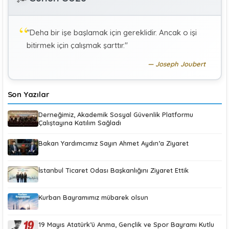
Hekimlerin Sigortalılığı
"Deha bir işe başlamak için gereklidir. Ancak o işi
KÜBRA KOÇ
K
bitirmek için çalışmak şarttır."
Uluslararası Sosyal Politika Bağlamında İkili Sosyal
Güvenlik Anlaşmaları :Türkiye (Makale)
Joseph Joubert
Son Yazılar
Derneğimiz, Akademik Sosyal Güvenlik Platformu
Çalıştayına Katılım Sağladı
Bakan Yardımcımız Sayın Ahmet Aydın’a Ziyaret
İstanbul Ticaret Odası Başkanlığını Ziyaret Ettik
Kurban Bayramımız mübarek olsun
19 Mayıs Atatürk’ü Anma, Gençlik ve Spor Bayramı Kutlu