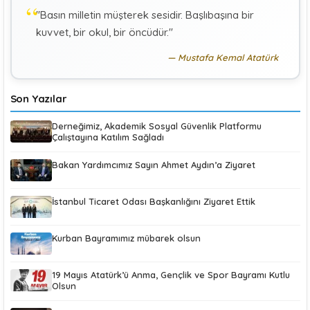
"Basın milletin müşterek sesidir. Başlıbaşına bir
KÜBRA KOÇ
K
kuvvet, bir okul, bir öncüdür."
Uluslararası Sosyal Politika Bağlamında İkili Sosyal
Güvenlik Anlaşmaları :Türkiye (Makale)
Mustafa Kemal Atatürk
Son Yazılar
Derneğimiz, Akademik Sosyal Güvenlik Platformu
Çalıştayına Katılım Sağladı
Bakan Yardımcımız Sayın Ahmet Aydın’a Ziyaret
İstanbul Ticaret Odası Başkanlığını Ziyaret Ettik
Kurban Bayramımız mübarek olsun
19 Mayıs Atatürk’ü Anma, Gençlik ve Spor Bayramı Kutlu
Olsun