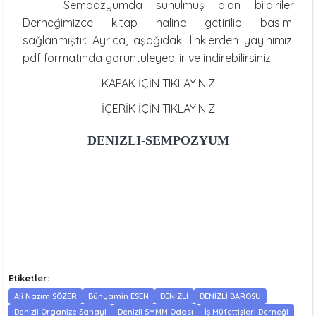
Sempozyumda sunulmuş olan bildiriler
Derneğimizce kitap haline getirilip basımı
sağlanmıştır. Ayrıca, aşağıdaki linklerden yayınımızı
pdf formatında görüntüleyebilir ve indirebilirsiniz.
KAPAK İÇİN TIKLAYINIZ
İÇERİK İÇİN TIKLAYINIZ
DENIZLI-SEMPOZYUM
Etiketler:
Ali Nazım SÖZER
Bünyamin ESEN
DENİZLİ
DENİZLİ BAROSU
Denizli Organize Sanayi
Denizli SMMM Odası
İş Müfettişleri Derneği