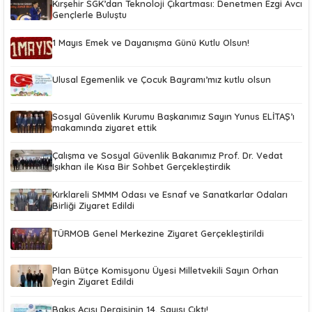
Kırşehir SGK’dan Teknoloji Çıkartması: Denetmen Ezgi Avcı
Gençlerle Buluştu
1 Mayıs Emek ve Dayanışma Günü Kutlu Olsun!
Ulusal Egemenlik ve Çocuk Bayramı’mız kutlu olsun
Sosyal Güvenlik Kurumu Başkanımız Sayın Yunus ELİTAŞ’ı
makamında ziyaret ettik
Çalışma ve Sosyal Güvenlik Bakanımız Prof. Dr. Vedat
Işıkhan ile Kısa Bir Sohbet Gerçekleştirdik
Kırklareli SMMM Odası ve Esnaf ve Sanatkarlar Odaları
Birliği Ziyaret Edildi
TÜRMOB Genel Merkezine Ziyaret Gerçekleştirildi
Plan Bütçe Komisyonu Üyesi Milletvekili Sayın Orhan
Yegin Ziyaret Edildi
Bakış Açısı Dergisinin 14. Sayısı Çıktı!