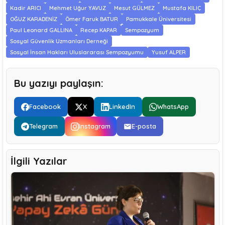
Kadir ARICI
Mehmet Uğur YAVUZ
Mesut GÜLMEZ
Mustafa KILIÇ
OĞUZ KARADENİZ
Ömer Faruk BATUR
Pamukkale Üniversitesi
Paul Leonard GALLINA
Recep KAPAR
Sempozyum
Sosyal Güvenlik Uzmanları Derneği
Sosyal İnsan Hakları Uluslararası Sempozyumu
Yusuf ALPER
Bu yazıyı paylaşın:
Facebook
X
LinkedIn
WhatsApp
Telegram
Instagram
E-posta
İlgili Yazılar