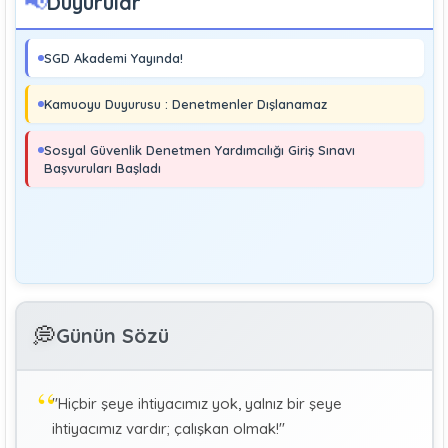
📢
Duyurular
Boray UĞRAŞ
Sosyal Güvenlik Denetmeni
SGD Akademi Yayında!
Soma ve Ermenek’te Meydana Gelen Kazalar Büyük
Endüstriyel Kaza Sayılmakta Mıdır?
Kamuoyu Duyurusu : Denetmenler Dışlanamaz
MURAT ÇİMEN
Sosyal Güvenlik Denetmeni
Sosyal Güvenlik Denetmen Yardımcılığı Giriş Sınavı
Kayıt Dışı İstihdamla Mücadeleye Farklı Bir Yaklaşım
Başvuruları Başladı
Editör
Yönetim
Denetmen Gözüyle İş Kanununa Bakış
GÜLAY GENCER
G
💭
Günün Sözü
Özel Sağlık Hizmeti Sunucularında Görev Yapan
Hekimlerin Sigortalılığı
"Hiçbir şeye ihtiyacımız yok, yalnız bir şeye
KÜBRA KOÇ
K
ihtiyacımız vardır; çalışkan olmak!"
Uluslararası Sosyal Politika Bağlamında İkili Sosyal
Güvenlik Anlaşmaları :Türkiye (Makale)