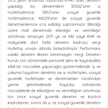
2012 yılları arasında toplamda 81943 adet denetim
yapıldığı: bu denetimlerin 30062’sinin iş
müfettişlerince; 5852’sinin sosyal güvenlik
müfettişlerince; 46029’sinin de sosyal güvenlik
denetmenlerince icra edildiği saptanmıştır. Bilindiği
üzere malî denetimde etkinliğin ve verimliliğin
artırılması amacıyla 2011 yılı ve 646 sayılı KHK ile
maliyedeki dört farklı denetim kadrosu vergi
müfettişi unvanı altında birleştirilmiştir. Performans
odaklı denetim ilkesini benimseyen Vergi Denetim
Kurulu son dönemdeki personel alımı ile kayıtdışılıkla
etkili bir mücadele yapacağını göstermektedir. İş ve
çalışma hayatının denetimi ise iş müfettişleri, sosyal
güvenlik müfettişleri ve denetmenleri tarafından
yerine getirilmektedir. Kayıtdışı istihdamla
mücadelede de etkinliğinin ve verimliliğinin artırılması
için önce sosyal güvenlik denetim ve kontrol
kadrolarının; sonra da iş ve sosyal güvenlik denetim