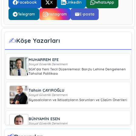
Facebook
X
LinkedIn
WhatsApp
Telegram
Instagram
E-posta
✍️
Köşe Yazarları
MUHARREM EFE
Sosyal Güvenlik Denetmeni
SGK’da Yeni Tecil Düzenlemesi: Borçlu Lehine Dengelenen
Tahsilat Politikası
Tahsin ÇAYIROĞLU
Sosyal Güvenlik Denetmeni
Siyasalcıların ve İktisatçıların Sorunları ve Çözüm Önerileri
BÜNYAMİN ESEN
Sosyal Güvenlik Denetmeni
Geliri Düşük Olan Çiftçiye Bağ-Kur Borcu Çıkmaz