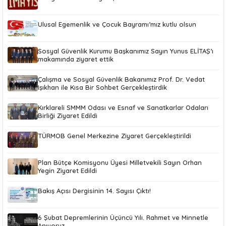
Ulusal Egemenlik ve Çocuk Bayramı’mız kutlu olsun
Sosyal Güvenlik Kurumu Başkanımız Sayın Yunus ELİTAŞ’ı
makamında ziyaret ettik
Çalışma ve Sosyal Güvenlik Bakanımız Prof. Dr. Vedat
Işıkhan ile Kısa Bir Sohbet Gerçekleştirdik
Kırklareli SMMM Odası ve Esnaf ve Sanatkarlar Odaları
Birliği Ziyaret Edildi
TÜRMOB Genel Merkezine Ziyaret Gerçekleştirildi
Plan Bütçe Komisyonu Üyesi Milletvekili Sayın Orhan
Yegin Ziyaret Edildi
Bakış Açısı Dergisinin 14. Sayısı Çıktı!
6 Şubat Depremlerinin Üçüncü Yılı. Rahmet ve Minnetle
Anıyoruz.