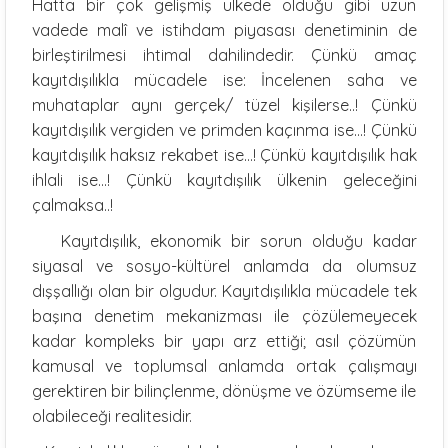
Hatta bir çok gelişmiş ülkede olduğu gibi uzun
vadede malî ve istihdam piyasası denetiminin de
birleştirilmesi ihtimal dahilindedir. Çünkü amaç
kayıtdışılıkla mücadele ise: İncelenen saha ve
muhataplar aynı gerçek/ tüzel kişilerse..! Çünkü
kayıtdışılık vergiden ve primden kaçınma ise…! Çünkü
kayıtdışılık haksız rekabet ise…! Çünkü kayıtdışılık hak
ihlali ise…! Çünkü kayıtdışılık ülkenin geleceğini
çalmaksa..!
Kayıtdışılık, ekonomik bir sorun olduğu kadar
siyasal ve sosyo-kültürel anlamda da olumsuz
dışşallığı olan bir olgudur. Kayıtdışılıkla mücadele tek
başına denetim mekanizması ile çözülemeyecek
kadar kompleks bir yapı arz ettiği; asıl çözümün
kamusal ve toplumsal anlamda ortak çalışmayı
gerektiren bir bilinçlenme, dönüşme ve özümseme ile
olabileceği realitesidir.