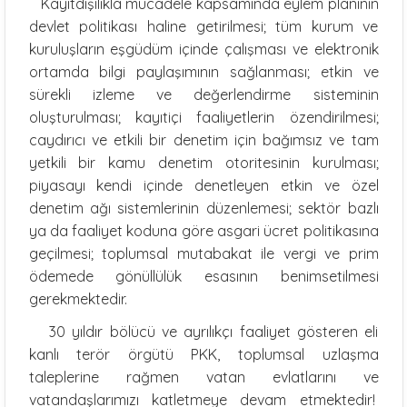
Kayıtdışılıkla mücadele kapsamında eylem planının
devlet politikası haline getirilmesi; tüm kurum ve
kuruluşların eşgüdüm içinde çalışması ve elektronik
ortamda bilgi paylaşımının sağlanması; etkin ve
sürekli izleme ve değerlendirme sisteminin
oluşturulması; kayıtiçi faaliyetlerin özendirilmesi;
caydırıcı ve etkili bir denetim için bağımsız ve tam
yetkili bir kamu denetim otoritesinin kurulması;
piyasayı kendi içinde denetleyen etkin ve özel
denetim ağı sistemlerinin düzenlemesi; sektör bazlı
ya da faaliyet koduna göre asgari ücret politikasına
geçilmesi; toplumsal mutabakat ile vergi ve prim
ödemede gönüllülük esasının benimsetilmesi
gerekmektedir.
30 yıldır bölücü ve ayrılıkçı faaliyet gösteren eli
kanlı terör örgütü PKK, toplumsal uzlaşma
taleplerine rağmen vatan evlatlarını ve
vatandaşlarımızı katletmeye devam etmektedir!