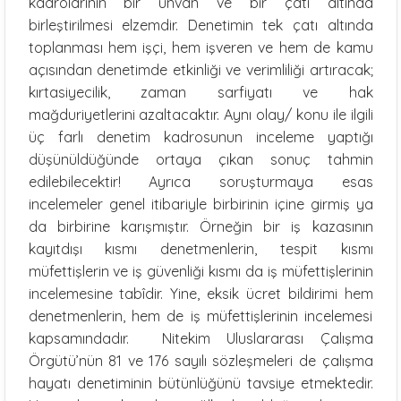
kadrolarının bir unvan ve bir çatı altında
birleştirilmesi elzemdir. Denetimin tek çatı altında
toplanması hem işçi, hem işveren ve hem de kamu
açısından denetimde etkinliği ve verimliliği artıracak;
kırtasiyecilik, zaman sarfiyatı ve hak
mağduriyetlerini azaltacaktır. Aynı olay/ konu ile ilgili
üç farlı denetim kadrosunun inceleme yaptığı
düşünüldüğünde ortaya çıkan sonuç tahmin
edilebilecektir! Ayrıca soruşturmaya esas
incelemeler genel itibariyle birbirinin içine girmiş ya
da birbirine karışmıştır. Örneğin bir iş kazasının
kayıtdışı kısmı denetmenlerin, tespit kısmı
müfettişlerin ve iş güvenliği kısmı da iş müfettişlerinin
incelemesine tabîdir. Yine, eksik ücret bildirimi hem
denetmenlerin, hem de iş müfettişlerinin incelemesi
kapsamındadır. Nitekim Uluslararası Çalışma
Örgütü’nün 81 ve 176 sayılı sözleşmeleri de çalışma
hayatı denetiminin bütünlüğünü tavsiye etmektedir.