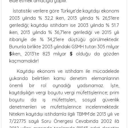
elde etmek amacıyla yapılır.
İstatistiki verilere göre Türkiye’de kayıtdışı ekonomi
2003 yılında % 32,2 iken, 2013 yılında % 26,5’lere
gerilediği; kayıtdışı istihdam ise 2003 yılında % 51.7
iken, 2013 yılında % 36,7’lere gerilediği ve 2015 yılı
itibariyle de % 34,2’lere düştüğü görülmektedir.
Bununla birlikte 2003 yılındaki GSMH tutarı 305 milyar
$
iken, 2013’te 823 milyar
$
olduğu da gözden
kaçmamalıdır!
Kayıtdışı ekonomi ve istihdam ile mücadelede
yukarıda belirtilen kamu denetim elemanlarının
önemli bir rol oynadığı yadsınamaz. İşte,
kayıtdışılığın vergi boyutu vergi müfettişlerince; prim
boyutu da iş müfettişleri, sosyal güvenlik
denetmenleri ve müfettişlerince incelenmektedir.
Nitekim kayıtdışı istihdamla ilgili TBMM’de 2013 yılı ve
7/22775 sayılı Soru Önergesi Cevabında 2002 ilâ