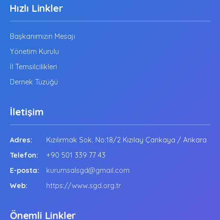
Hızlı Linkler
Başkanımızın Mesajı
Yönetim Kurulu
İl Temsilcilikleri
Dernek Tüzüğü
İletişim
Adres:
Kızılırmak Sok. No:18/2 Kızılay Çankaya / Ankara
Telefon:
+90 501 339 77 43
E-posta:
kurumsalsgd@gmail.com
Web:
https://www.sgd.org.tr
Önemli Linkler