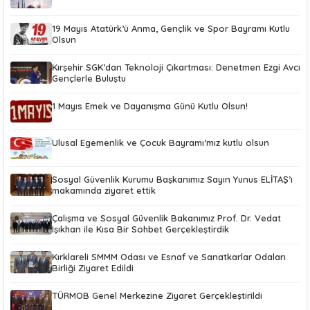
19 Mayıs Atatürk’ü Anma, Gençlik ve Spor Bayramı Kutlu
Olsun
Kırşehir SGK’dan Teknoloji Çıkartması: Denetmen Ezgi Avcı
Gençlerle Buluştu
1 Mayıs Emek ve Dayanışma Günü Kutlu Olsun!
Ulusal Egemenlik ve Çocuk Bayramı’mız kutlu olsun
Sosyal Güvenlik Kurumu Başkanımız Sayın Yunus ELİTAŞ’ı
makamında ziyaret ettik
Çalışma ve Sosyal Güvenlik Bakanımız Prof. Dr. Vedat
Işıkhan ile Kısa Bir Sohbet Gerçekleştirdik
Kırklareli SMMM Odası ve Esnaf ve Sanatkarlar Odaları
Birliği Ziyaret Edildi
TÜRMOB Genel Merkezine Ziyaret Gerçekleştirildi