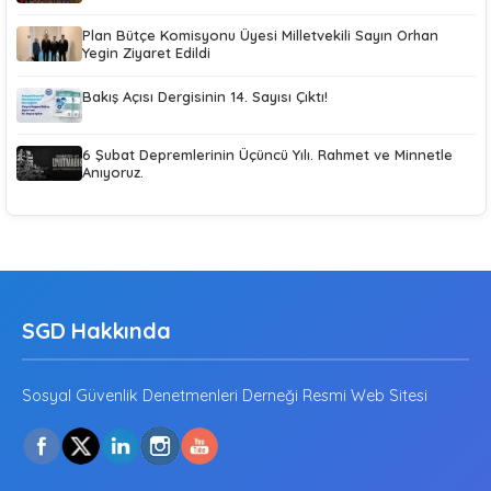
Plan Bütçe Komisyonu Üyesi Milletvekili Sayın Orhan
Yegin Ziyaret Edildi
Bakış Açısı Dergisinin 14. Sayısı Çıktı!
6 Şubat Depremlerinin Üçüncü Yılı. Rahmet ve Minnetle
Anıyoruz.
SGD Hakkında
Sosyal Güvenlik Denetmenleri Derneği Resmi Web Sitesi