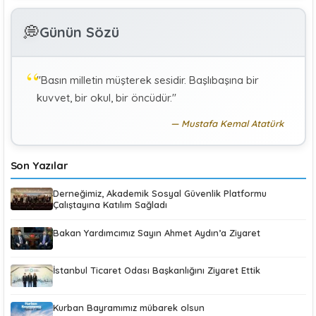
GÜLAY GENCER
G
💭
Günün Sözü
Özel Sağlık Hizmeti Sunucularında Görev Yapan
Hekimlerin Sigortalılığı
"Basın milletin müşterek sesidir. Başlıbaşına bir
KÜBRA KOÇ
K
kuvvet, bir okul, bir öncüdür."
Uluslararası Sosyal Politika Bağlamında İkili Sosyal
Güvenlik Anlaşmaları :Türkiye (Makale)
Mustafa Kemal Atatürk
Son Yazılar
Derneğimiz, Akademik Sosyal Güvenlik Platformu
Çalıştayına Katılım Sağladı
Bakan Yardımcımız Sayın Ahmet Aydın’a Ziyaret
İstanbul Ticaret Odası Başkanlığını Ziyaret Ettik
Kurban Bayramımız mübarek olsun